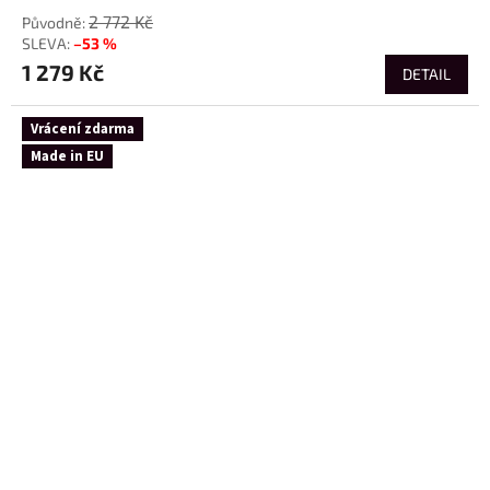
2 772 Kč
–53 %
1 279 Kč
DETAIL
Vrácení zdarma
Made in EU