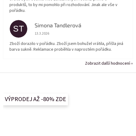
produktů, to by mi pomohlo při rozhodování. Jinak ale vše v
pořádku.
Simona Tandlerová
ST
Hodnocení obchodu je 5 z 5 hvězdiček.
13.3.2026
Zboží dorazilo v pořádku. Zboží jsem bohužel vrátila, přišla jiná
barva sukně. Reklamace proběhla v naprostém pořádku.
Zobrazit další hodnocení
Z
á
p
a
VÝPRODEJ AŽ -80% ZDE
t
í