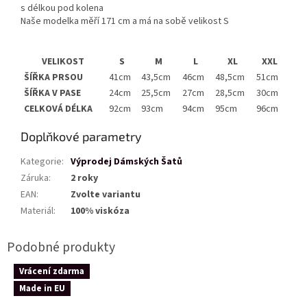
s délkou pod kolena
Naše modelka měří 171 cm a má na sobě velikost S
VELIKOST
S
M
L
XL
XXL
ŠÍŘKA PRSOU
41cm
43,5cm
46cm
48,5cm
51cm
ŠÍŘKA V PASE
24cm
25,5cm
27cm
28,5cm
30cm
CELKOVÁ DÉLKA
92cm
93cm
94cm
95cm
96cm
Doplňkové parametry
Kategorie
:
Výprodej Dámských Šatů
Záruka
:
2 roky
EAN
:
Zvolte variantu
Materiál
:
100% viskóza
Vrácení zdarma
Made in EU