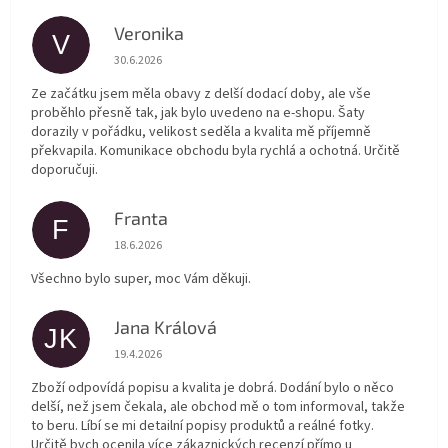
Veronika
V
Hodnocení obchodu je 5 z 5 hvězdiček.
30.6.2026
Ze začátku jsem měla obavy z delší dodací doby, ale vše
proběhlo přesně tak, jak bylo uvedeno na e-shopu. Šaty
dorazily v pořádku, velikost seděla a kvalita mě příjemně
překvapila. Komunikace obchodu byla rychlá a ochotná. Určitě
doporučuji.
Franta
F
Hodnocení obchodu je 5 z 5 hvězdiček.
18.6.2026
Všechno bylo super, moc Vám děkuji.
Jana Králová
JK
Hodnocení obchodu je 5 z 5 hvězdiček.
19.4.2026
Zboží odpovídá popisu a kvalita je dobrá. Dodání bylo o něco
delší, než jsem čekala, ale obchod mě o tom informoval, takže
to beru. Líbí se mi detailní popisy produktů a reálné fotky.
Určitě bych ocenila více zákaznických recenzí přímo u