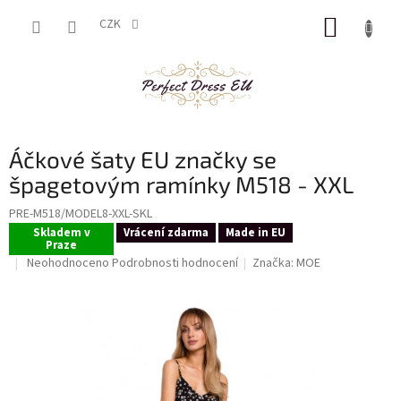
Přejít
NÁKUP
na
CZK
obsah
KOŠÍK
Áčkové šaty EU značky se
špagetovým ramínky M518 - XXL
PRE-M518/MODEL8-XXL-SKL
Skladem v
Vrácení zdarma
Made in EU
Praze
Průměrné
Neohodnoceno
Podrobnosti hodnocení
Značka:
MOE
hodnocení
produktu
je
0,0
z
5
hvězdiček.