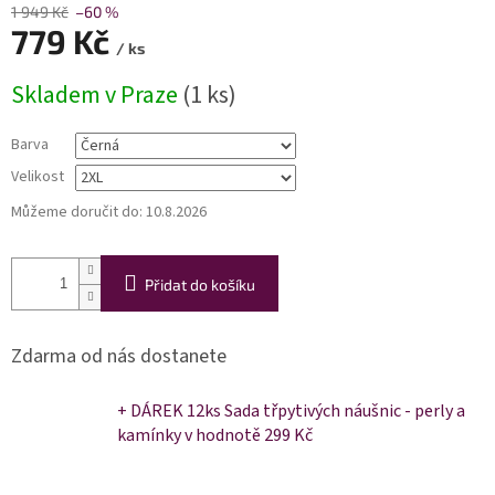
1 949 Kč
–60 %
779 Kč
/ ks
Měrná
Skladem v Praze
(1 ks)
cena:
Barva
Velikost
Můžeme doručit do:
10.8.2026
Přidat do košíku
Zdarma od nás dostanete
+ DÁREK 12ks Sada třpytivých náušnic - perly a
kamínky
v hodnotě 299 Kč