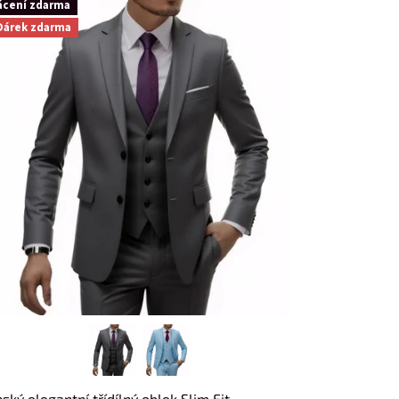
ácení zdarma
Dárek zdarma
ský elegantní třídílný oblek Slim Fit -