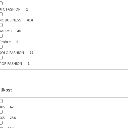
JFC FASHION
1
MC BUSINESS
414
NADIMU
40
Ombre
9
SOLO FASHION
22
TOP FASHION
2
likost
3XS
67
XXS
234