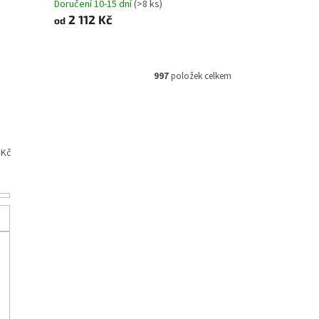
Doručení 10-15 dní
(>8 ks)
2 112 Kč
od
997
položek celkem
Kč