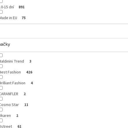
10-15 dní
891
Made in EU
75
načky
Baldinini Trend
3
Best Fashion
426
Brilliant Fashion
4
CARANFLER
2
Cosmo Star
11
Dkaren
2
Dstreet
61