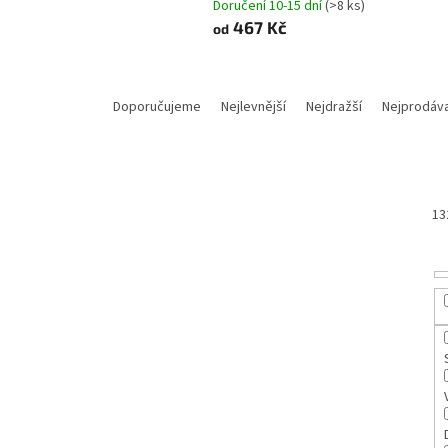
Doručení 10-15 dní
(>8 ks)
467 Kč
od
Ř
a
Doporučujeme
Nejlevnější
Nejdražší
Nejprodáva
z
e
n
í
p
13
r
o
d
u
k
t
ů