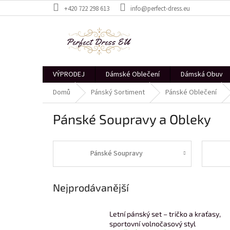
Přejít
+420 722 298 613
info@perfect-dress.eu
na
obsah
VÝPRODEJ
Dámské Oblečení
Dámská Obuv
Domů
Pánský Sortiment
Pánské Oblečení
Pánské Soupravy a Obleky
Pánské Soupravy
Nejprodávanější
Letní pánský set – tričko a kraťasy,
sportovní volnočasový styl