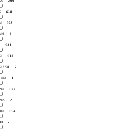
XS
294
S
618
M
925
M/L
1
L
931
XL
915
XL/2XL
2
10XL
1
2XL
852
2XS
2
3XL
694
48
2