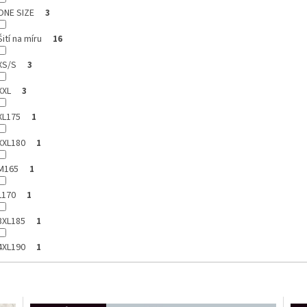
ONE SIZE
3
Šití na míru
16
XS/S
3
XXL
3
XL175
1
XXL180
1
M165
1
L170
1
3XL185
1
4XL190
1