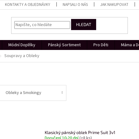
KONTAKTY A OBJEDNÁVKY
NAPSALI O NÁS
JAK NAKUPOVAT
HLEDAT
Módní Doplňky
Pánský Sortiment
Pro Děti
Máma a D
Soupravy a Obleky
Obleky a Smokingy
Klasický pánský oblek Prime Suit 3v1
Doručení 10-20 dní
(>8 ks)