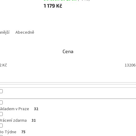
1 179 Kč
nější
Abecedně
Cena
2
Kč
13206
Skladem v Praze
32
Vrácení zdarma
31
Do Týdne
75