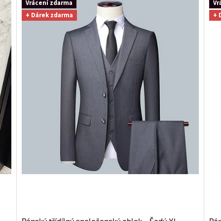
Vrácení zdarma
Vr
+ Dárek zdarma
+ 
Pánský třídílný společenský oblek - Šedý XL
Pán