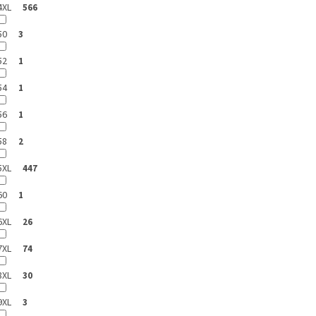
4XL
566
50
3
52
1
54
1
56
1
58
2
5XL
447
60
1
6XL
26
7XL
74
8XL
30
9XL
3