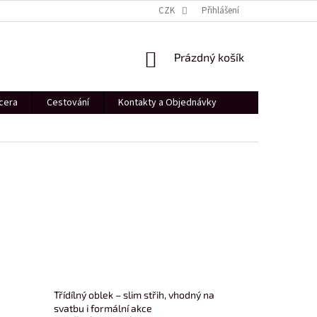
PROFESIONÁLNÍ FOCENÍ
DÁRKOVÝ POUKÁZ
CZK
Přihlášení
SHOWROOM PRAHA
NÁKUPNÍ
Prázdný košík
KOŠÍK
cera
Cestování
Kontakty a Objednávky
Třídílný oblek – slim střih, vhodný na
svatbu i formální akce