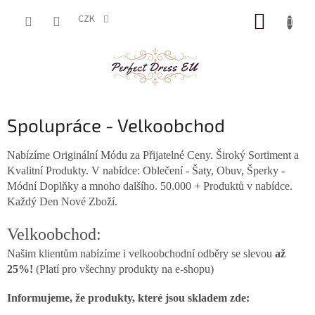
Přejít
NÁKUP
na
CZK
obsah
KOŠÍK
Spolupráce - Velkoobchod
Nabízíme Originální Módu za Přijatelné Ceny. Široký Sortiment a
Kvalitní Produkty. V nabídce: Oblečení - Šaty, Obuv, Šperky -
Módní Doplňky a mnoho dalšího. 50.000 + Produktů v nabídce.
Každý Den Nové Zboží.
Velkoobchod:
Našim klientům nabízíme i velkoobchodní odběry se slevou
až
25%!
(Platí pro všechny produkty na e-shopu)
Informujeme, že produkty, které jsou skladem zde: