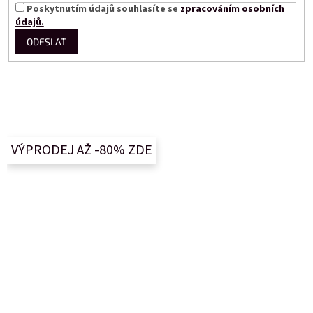
Poskytnutím údajů souhlasíte se
zpracováním osobních
údajů.
ODESLAT
Z
á
p
a
VÝPRODEJ AŽ -80% ZDE
t
í