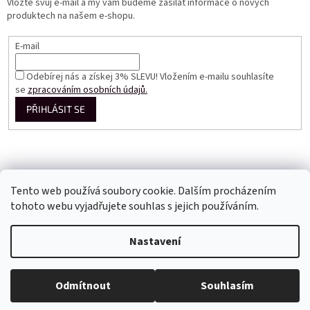
Vložte svůj e-mail a my vám budeme zasílat informace o nových
produktech na našem e-shopu.
E-mail
Odebírej nás a získej 3% SLEVU! Vložením e-mailu souhlasíte
se
zpracováním osobních údajů.
PŘIHLÁSIT SE
Tento web používá soubory cookie. Dalším procházením
tohoto webu vyjadřujete souhlas s jejich používáním.
Vytvořil Shoptet
Nastavení
Copyright 2026
Perfect Dress EU
. Všechna práva vyhrazena.
Odmítnout
Souhlasím
Upravit nastavení cookies