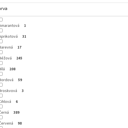
arva
Amarantová
1
Aprikotová
31
Barevná
17
Béžová
245
Bílá
208
Bordová
59
Broskvová
3
Cihlová
6
Černá
389
Červená
98