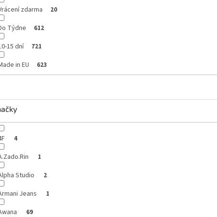
Vrácení zdarma
20
Do Týdne
612
10-15 dní
721
Made in EU
623
načky
4F
4
A.Zado.Rin
1
Alpha Studio
2
Armani Jeans
1
Awana
69