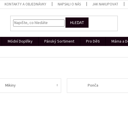
KONTAKTY A OBJEDNÁVKY
NAPSALI O NÁS
JAK NAKUPOVAT
HLEDAT
Módní Doplňky
Pánský Sortiment
Pro Děti
Máma a D
Mikiny
Ponča