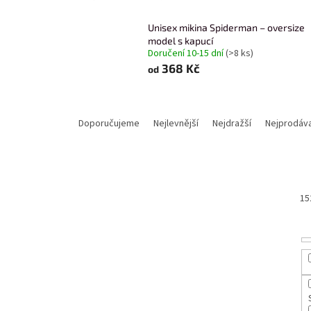
Unisex mikina Spiderman – oversize
model s kapucí
Doručení 10-15 dní
(>8 ks)
368 Kč
od
Ř
a
Doporučujeme
Nejlevnější
Nejdražší
Nejprodáva
z
e
n
í
p
15
r
o
d
u
k
t
ů