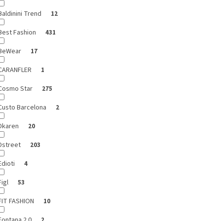
Baldinini Trend
12
Best Fashion
431
BeWear
17
CARANFLER
1
Cosmo Star
275
Custo Barcelona
2
Dkaren
20
Dstreet
203
Edioti
4
Figl
53
FIT FASHION
10
Fontana 2.0
2