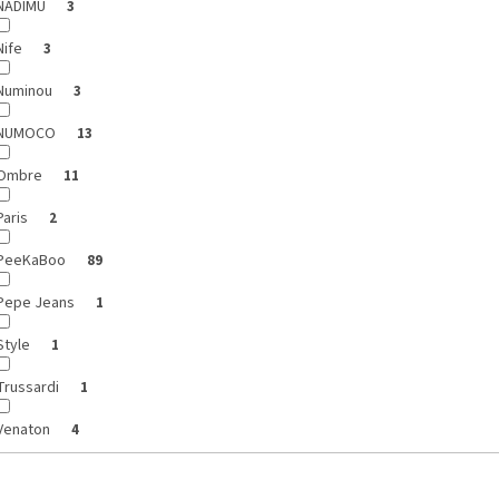
NADIMU
3
Nife
3
Numinou
3
NUMOCO
13
Ombre
11
Paris
2
PeeKaBoo
89
Pepe Jeans
1
Style
1
Trussardi
1
Venaton
4