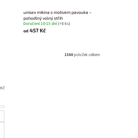
unisex mikina s motivem pavouka –
pohodlný volný střih
Doručení 10-15 dní
(>8 ks)
457 Kč
od
1360
položek celkem
Kč