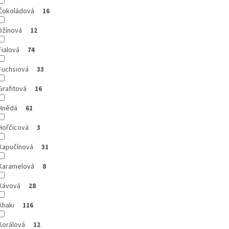
Čokoládová
16
Džínová
12
Fialová
74
Fuchsiová
33
Grafitová
16
Hnědá
61
Hořčicová
3
Kapučínová
31
Karamelová
8
Kávová
28
Khaki
116
Korálová
12