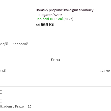
Dámský propínací kardigan s volánky
– elegantní svetr
Doručení 10-15 dní
(>8 ks)
669 Kč
od
nější
Abecedně
Cena
2
Kč
122765
Skladem v Praze
20