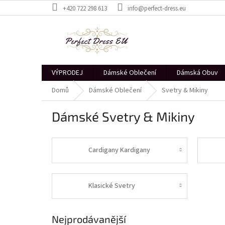
Přejít
+420 722 298 613
info@perfect-dress.eu
na
obsah
VÝPRODEJ
Dámské Oblečení
Dámská Obuv
Domů
Dámské Oblečení
Svetry & Mikiny
Dámské Svetry & Mikiny
Cardigany Kardigany
Klasické Svetry
Nejprodávanější