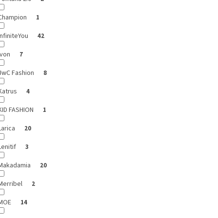
Champion
1
InfiniteYou
42
Ivon
7
JwC Fashion
8
Katrus
4
KID FASHION
1
Larica
20
Lenitif
3
Makadamia
20
Merribel
2
MOE
14