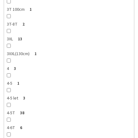
3T 100cm
1
3T-8T
2
3XL
13
3XXL(130cm)
1
4
3
4-5
1
4-5 let
3
4-5T
38
4-6T
6