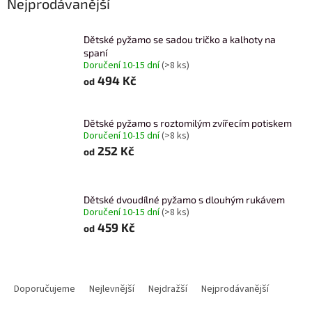
Nejprodávanější
Dětské pyžamo se sadou tričko a kalhoty na
spaní
Doručení 10-15 dní
(>8 ks)
494 Kč
od
Dětské pyžamo s roztomilým zvířecím potiskem
Doručení 10-15 dní
(>8 ks)
252 Kč
od
Dětské dvoudílné pyžamo s dlouhým rukávem
Doručení 10-15 dní
(>8 ks)
459 Kč
od
Ř
a
Doporučujeme
Nejlevnější
Nejdražší
Nejprodávanější
z