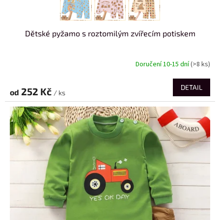
Dětské pyžamo s roztomilým zvířecím potiskem
Doručení 10-15 dní
(>8 ks)
DETAIL
252 Kč
od
/ ks