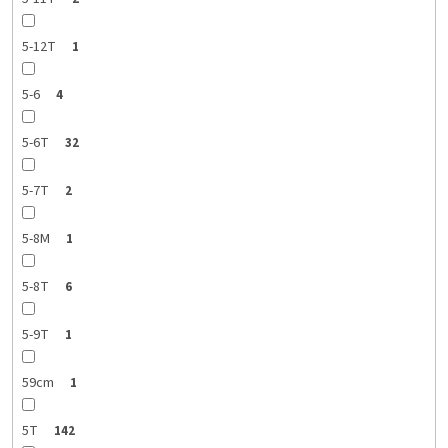
5-12T
1
5-6
4
5-6T
32
5-7T
2
5-8M
1
5-8T
6
5-9T
1
59cm
1
5T
142