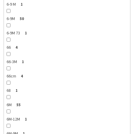
6-9 M
1
6-9M
50
6-9M 73
1
66
4
66-3M
1
66cm
4
68
1
6M
55
6M-12M
1
6M-9M
1