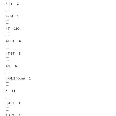
4-8T
2
4-9M
1
4T
190
4T-5T
4
4T-8T
3
4XL
6
4XXL(140cm)
1
5
11
5-10T
1
5-11T
2