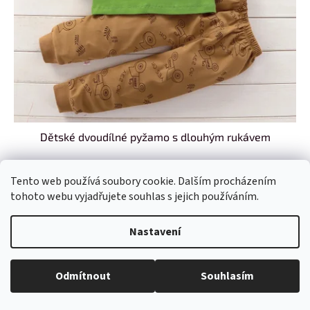
Dětské dvoudílné pyžamo s dlouhým rukávem
Doručení 10-15 dní
(>8 ks)
Tento web používá soubory cookie. Dalším procházením
tohoto webu vyjadřujete souhlas s jejich používáním.
DETAIL
459 Kč
od
/ ks
Nastavení
Odmítnout
Souhlasím