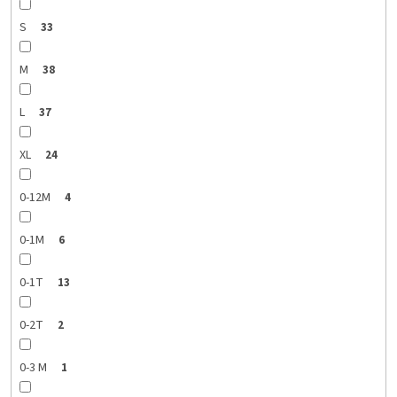
S
33
M
38
L
37
XL
24
0-12M
4
0-1M
6
0-1T
13
0-2T
2
0-3 M
1