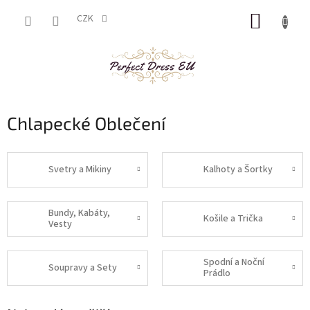
Přejít
NÁKUP
na
CZK
obsah
KOŠÍK
Chlapecké Oblečení
Svetry a Mikiny
Kalhoty a Šortky
Bundy, Kabáty,
Košile a Trička
Vesty
Spodní a Noční
Soupravy a Sety
Prádlo