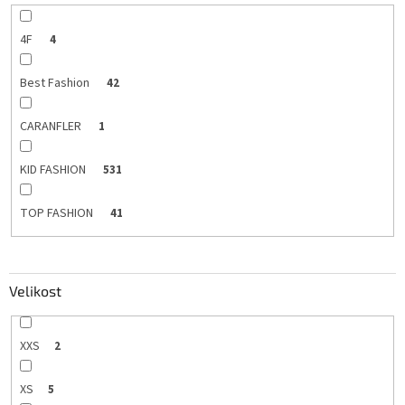
4F
4
Best Fashion
42
CARANFLER
1
KID FASHION
531
TOP FASHION
41
Velikost
XXS
2
XS
5