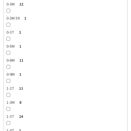
0-3M
22
0-3M 59
1
0-3T
2
0-5M
1
0-6M
11
0-9M
1
1-2T
11
1-3M
8
1-3T
24
1-4T
1