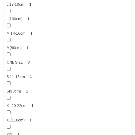
L 17-19cm
1
L(100cm)
1
M 14-16cm
1
M(90cm)
1
ONE SIZE
3
S 11-13cm
1
S(80cm)
1
XL 20-22cm
1
XL(110cm)
1
XXL
1