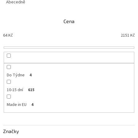
e
Abecedně
n
í
Cena
p
r
64
Kč
2151
Kč
o
d
u
k
t
ů
Do Týdne
4
10-15 dní
615
Made in EU
4
Značky