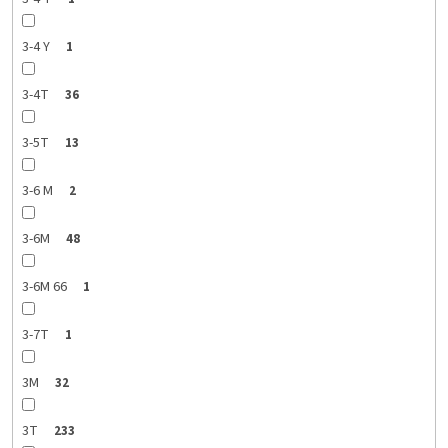
3-4 Y
1
3-4T
36
3-5T
13
3-6 M
2
3-6M
48
3-6M 66
1
3-7T
1
3M
32
3T
233