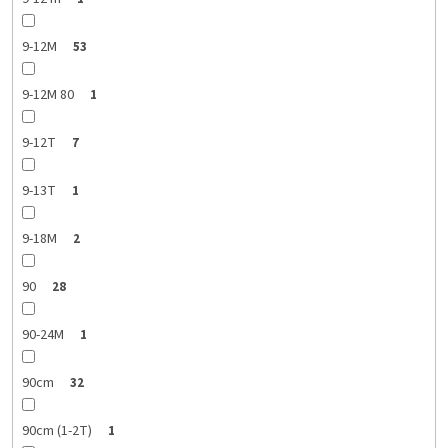
9-12M
53
9-12M 80
1
9-12T
7
9-13T
1
9-18M
2
90
28
90-24M
1
90cm
32
90cm (1-2T)
1