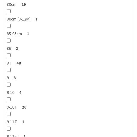
80cm
29
80cm (8-12M)
1
85-95cm
1
86
2
8T
48
9
3
9-10
4
9-10T
26
9-11T
1
9-12 m
1