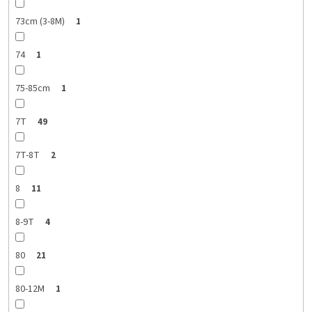
73cm (3-8M)
1
74
1
75-85cm
1
7T
49
7T-8T
2
8
11
8-9T
4
80
21
80-12M
1