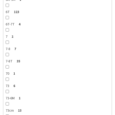
6T
123
6T-7T
4
7
2
7-8
7
7-8T
35
70
1
73
6
73-6M
1
73cm
13