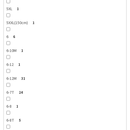
5XL
1
5XXL(150cm)
1
6
6
6-10M
1
6-12
1
6-12M
31
6-7T
24
6-8
1
6-8T
5