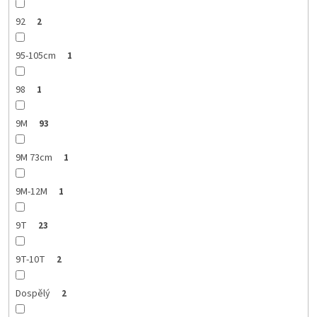
92
2
95-105cm
1
98
1
9M
93
9M 73cm
1
9M-12M
1
9T
23
9T-10T
2
Dospělý
2