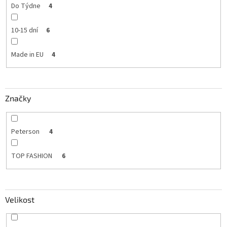
Do Týdne
4
10-15 dní
6
Made in EU
4
Značky
Peterson
4
TOP FASHION
6
Velikost