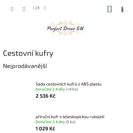
Přejít
NÁKUP
na
CZK
obsah
KOŠÍK
Cestovní kufry
Nejprodávanější
Sada cestovních kufrů z ABS plastu
Doručení 2-4 dny
(>8 ks)
2 536 Kč
příruční kufr s teleskopickou rukojetí
Doručení 2-4 dny
(5 ks)
1 029 Kč