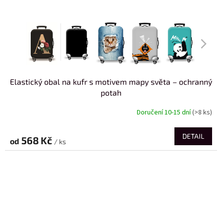
Elastický obal na kufr s motivem mapy světa – ochranný
potah
Doručení 10-15 dní
(>8 ks)
DETAIL
568 Kč
od
/ ks