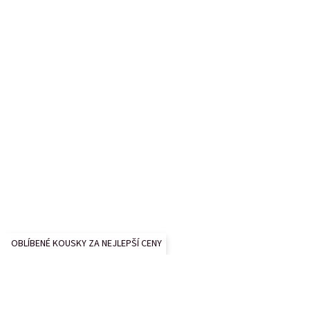
r
v
k
y
v
ý
p
i
s
u
OBLÍBENÉ KOUSKY ZA NEJLEPŠÍ CENY