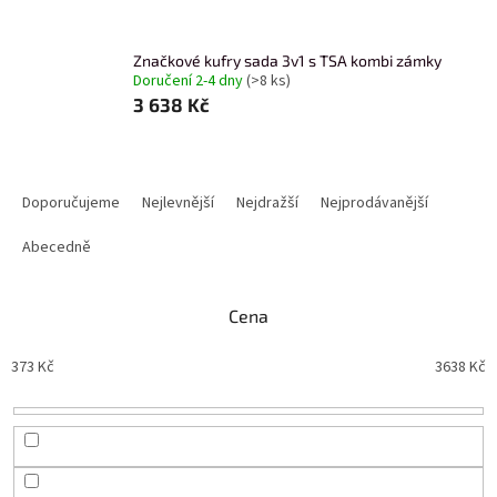
Značkové kufry sada 3v1 s TSA kombi zámky
Doručení 2-4 dny
(>8 ks)
3 638 Kč
Ř
a
Doporučujeme
Nejlevnější
Nejdražší
Nejprodávanější
z
e
Abecedně
n
í
Cena
p
r
373
Kč
3638
Kč
o
d
u
k
t
ů