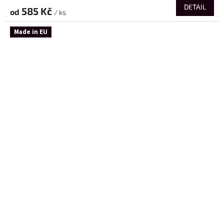
DETAIL
585 Kč
od
/ ks
Made in EU