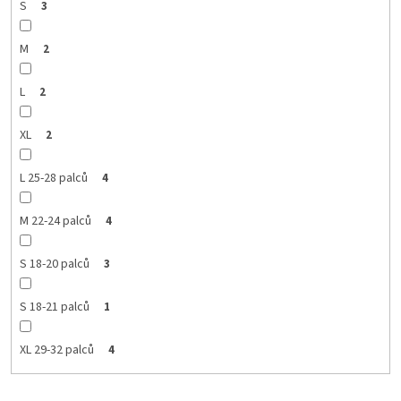
S
3
M
2
L
2
XL
2
L 25-28 palců
4
M 22-24 palců
4
S 18-20 palců
3
S 18-21 palců
1
XL 29-32 palců
4