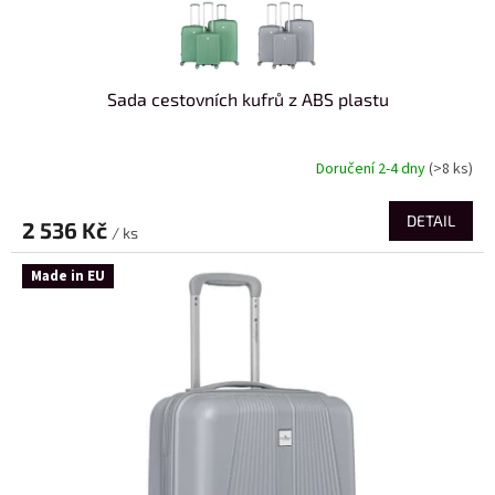
Sada cestovních kufrů z ABS plastu
Doručení 2-4 dny
(>8 ks)
DETAIL
2 536 Kč
/ ks
Made in EU