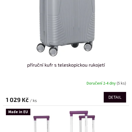
příruční kufr s teleskopickou rukojetí
Doručení 2-4 dny
(5 ks)
DETAIL
1 029 Kč
/ ks
Made in EU