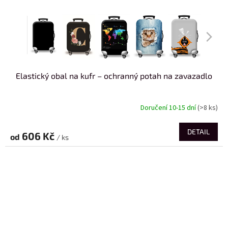
Elastický obal na kufr – ochranný potah na zavazadlo
Doručení 10-15 dní
(>8 ks)
DETAIL
606 Kč
od
/ ks