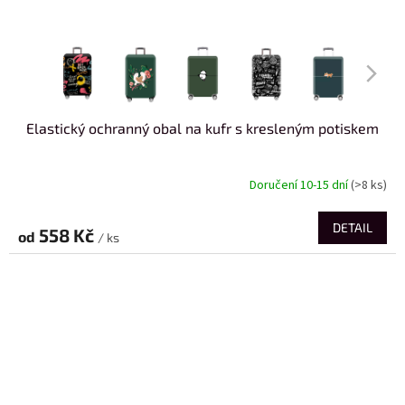
Elastický ochranný obal na kufr s kresleným potiskem
Doručení 10-15 dní
(>8 ks)
DETAIL
558 Kč
od
/ ks