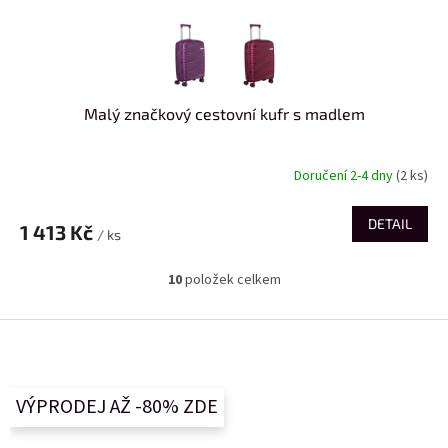
Malý značkový cestovní kufr s madlem
Doručení 2-4 dny
(2 ks)
DETAIL
1 413 Kč
/ ks
10
položek celkem
O
v
l
Z
á
á
d
p
a
a
c
VÝPRODEJ AŽ -80% ZDE
t
í
í
p