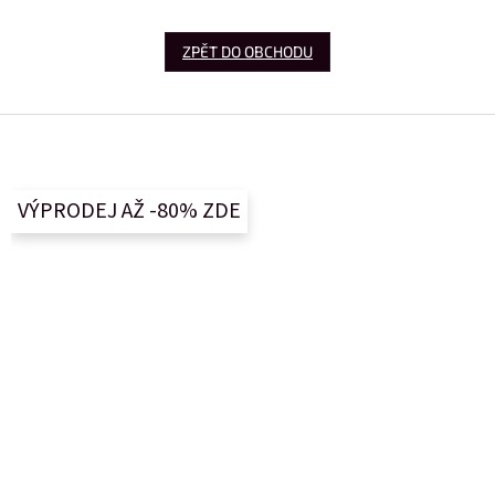
ZPĚT DO OBCHODU
Z
á
p
a
VÝPRODEJ AŽ -80% ZDE
t
í