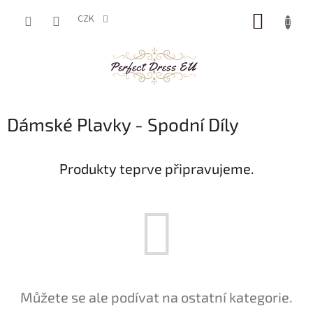
Přejít
NÁKUP
na
CZK
obsah
KOŠÍK
Dámské Plavky - Spodní Díly
Produkty teprve připravujeme.
Můžete se ale podívat na ostatní kategorie.