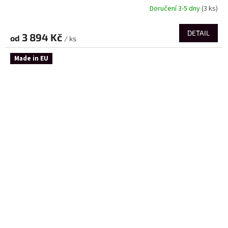
Doručení 3-5 dny
(3 ks)
DETAIL
3 894 Kč
od
/ ks
Made in EU