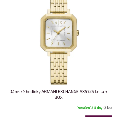
s
u
p
k
r
t
o
ů
d
u
k
t
ů
Dámské hodinky ARMANI EXCHANGE AX5725 Leila +
BOX
Doručení 3-5 dny
(5 ks)