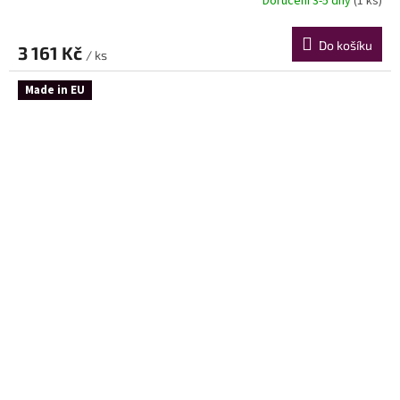
Doručení 3-5 dny
(1 ks)
Do košíku
3 161 Kč
/ ks
Made in EU