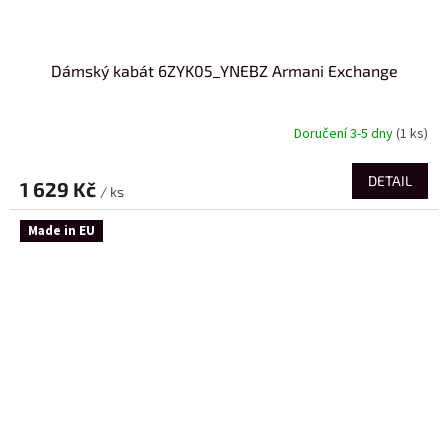
Dámský kabát 6ZYK05_YNEBZ Armani Exchange
Doručení 3-5 dny
(1 ks)
DETAIL
1 629 Kč
/ ks
Made in EU