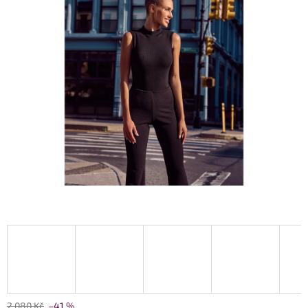
2 080 Kč
–41 %