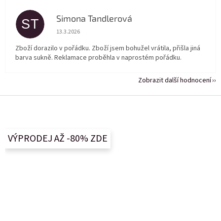
Simona Tandlerová
ST
Hodnocení obchodu je 5 z 5 hvězdiček.
13.3.2026
Zboží dorazilo v pořádku. Zboží jsem bohužel vrátila, přišla jiná
barva sukně. Reklamace proběhla v naprostém pořádku.
Zobrazit další hodnocení
Z
á
p
a
VÝPRODEJ AŽ -80% ZDE
t
í