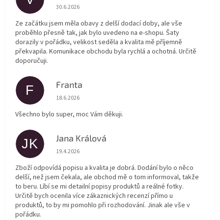
Hodnocení obchodu je 5 z 5 hvězdiček.
30.6.2026
Ze začátku jsem měla obavy z delší dodací doby, ale vše
proběhlo přesně tak, jak bylo uvedeno na e-shopu. Šaty
dorazily v pořádku, velikost seděla a kvalita mě příjemně
překvapila. Komunikace obchodu byla rychlá a ochotná. Určitě
doporučuji.
Franta
F
Hodnocení obchodu je 5 z 5 hvězdiček.
18.6.2026
Všechno bylo super, moc Vám děkuji.
Jana Králová
JK
Hodnocení obchodu je 5 z 5 hvězdiček.
19.4.2026
Zboží odpovídá popisu a kvalita je dobrá. Dodání bylo o něco
delší, než jsem čekala, ale obchod mě o tom informoval, takže
to beru. Líbí se mi detailní popisy produktů a reálné fotky.
Určitě bych ocenila více zákaznických recenzí přímo u
produktů, to by mi pomohlo při rozhodování. Jinak ale vše v
pořádku.