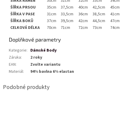
ŠÍŘKA RAMEN
30cm
31cm
32cm
33cm
34cm
ŠÍŘKA PRSOU
35cm
37,5cm
40cm
42,5cm
45cm
ŠÍŘKA V PASE
31cm
33,5cm
36cm
38,5cm
41cm
ŠÍŘKA BOKŮ
37cm
39,5cm
42cm
44,5cm
47cm
CELKOVÁ DÉLKA
70cm
71cm
72cm
73cm
74cm
Doplňkové parametry
Kategorie
:
Dámské Body
Záruka
:
2 roky
EAN
:
Zvolte variantu
Materiál
:
94% bavlna 6% elastan