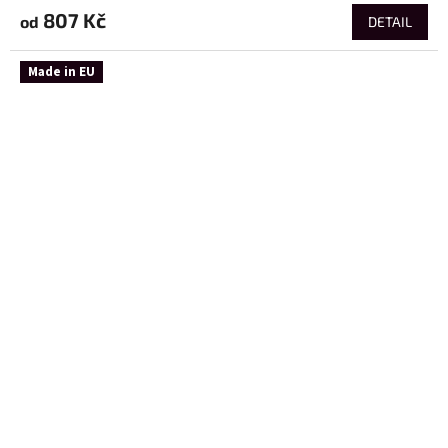
807 Kč
od
DETAIL
Made in EU