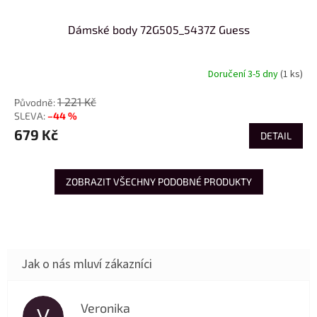
Dámské body 72G505_5437Z Guess
Doručení 3-5 dny
(1 ks)
1 221 Kč
–44 %
679 Kč
DETAIL
ZOBRAZIT VŠECHNY PODOBNÉ PRODUKTY
Veronika
V