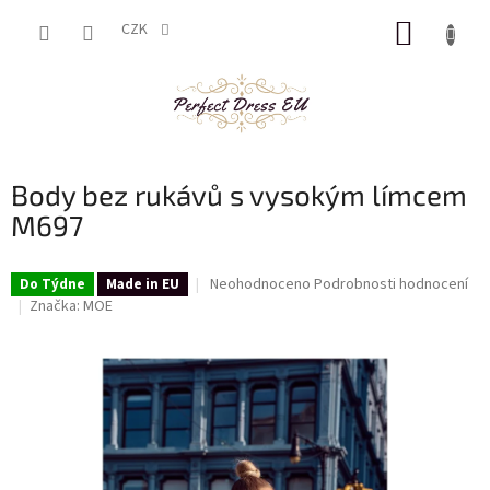
Přejít
NÁKUP
na
CZK
obsah
KOŠÍK
Body bez rukávů s vysokým límcem
M697
Průměrné
Neohodnoceno
Podrobnosti hodnocení
Do Týdne
Made in EU
hodnocení
Značka:
MOE
produktu
je
0,0
z
5
hvězdiček.