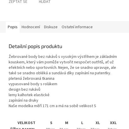
ZEPTAT SE
HLÍDAT
Popis
Hodnocení
Diskuze
Ostatní informace
Detailní popis produktu
Žebrované body bez rukávů s vysokým výstřihem je základním
kouskem, který vám pomůže vytvořit nespočet outfitů, ať už
efektních nebo sportovních. Nejen, že se snadno upravuje, ale
také se snadno obléká a sundává díky zapínání na patentky.
pletená žebrovaná tkanina
vypasované body s rolákem
design bez rukávů
lemy kalhotek elastické
zapínání na druky
Naše modelka měří 171 cm a má na sobě velikost S
VELIKOST
S
M
L
XL
XXL