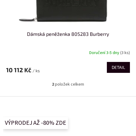
Dámská peněženka 805283 Burberry
Doručení 3-5 dny
(3 ks)
DETAIL
10 112 Kč
/ ks
2
položek celkem
O
v
l
Z
á
á
d
p
a
a
c
VÝPRODEJ AŽ -80% ZDE
t
í
í
p