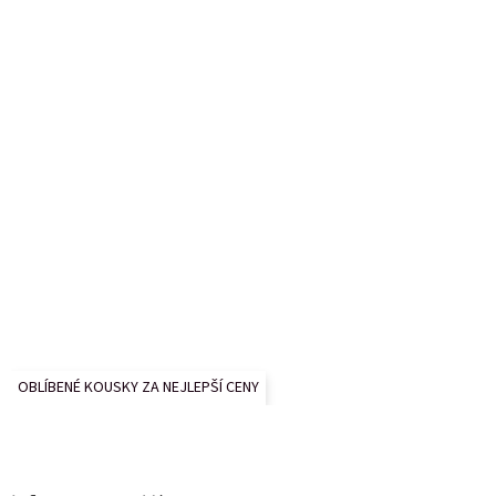
r
v
k
y
v
ý
p
i
s
u
OBLÍBENÉ KOUSKY ZA NEJLEPŠÍ CENY