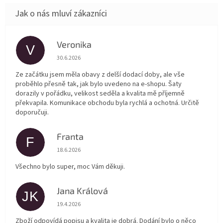
Veronika
V
Hodnocení obchodu je 5 z 5 hvězdiček.
30.6.2026
Ze začátku jsem měla obavy z delší dodací doby, ale vše
proběhlo přesně tak, jak bylo uvedeno na e-shopu. Šaty
dorazily v pořádku, velikost seděla a kvalita mě příjemně
překvapila. Komunikace obchodu byla rychlá a ochotná. Určitě
doporučuji.
Franta
F
Hodnocení obchodu je 5 z 5 hvězdiček.
18.6.2026
Všechno bylo super, moc Vám děkuji.
Jana Králová
JK
Hodnocení obchodu je 5 z 5 hvězdiček.
19.4.2026
Zboží odpovídá popisu a kvalita je dobrá. Dodání bylo o něco