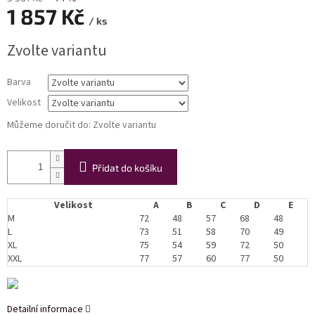
1 857 Kč
/ ks
Měrná
Zvolte variantu
cena:
Barva
Velikost
Můžeme doručit do:
Zvolte variantu
Přidat do košíku
Velikost
A
B
C
D
E
M
72
48
57
68
48
L
73
51
58
70
49
XL
75
54
59
72
50
XXL
77
57
60
77
50
Detailní informace