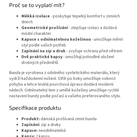
Proč se to vyplatí mít?
Měkká izolace
- poskytuje tepelný komfort v zimních
dnech
Geometrické prošívání
- zlepšuje izolaci a dodává
módní charakter
Kapuce s odnímatelnou kožešinou
- umožňuje měnit
styl podle vašich potřeb
Zapínání na zip a druk
- zvyšuje ochranu před větrem
Dvě praktické kapsy
- umožňují pohodlné uložení
drobných předmětů
Bunda je vyrobena z odolného syntetického materiálu, který
vydrží každodenní nošení. Střih po boky umožňuje volnost
pohybu a lehce lesklá povrchová úprava dodává moderní
nádech. Odnímatelný lem z umělé kožešiny umožňuje rychlé
nastavení bundy podle počasí a vašeho preferovaného stylu.
Specifikace produktu
Produkt:
dámská prošívaná zimní bunda
Zapínání:
zip a druky
Kapuce:
neodnímatelná
Kapsy:
2 kapsy