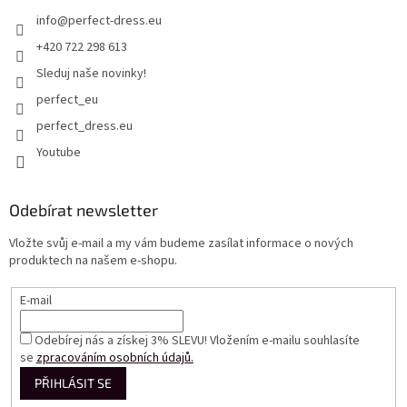
info
@
perfect-dress.eu
+420 722 298 613
Sleduj naše novinky!
perfect_eu
perfect_dress.eu
Youtube
Odebírat newsletter
Vložte svůj e-mail a my vám budeme zasílat informace o nových
produktech na našem e-shopu.
E-mail
Odebírej nás a získej 3% SLEVU! Vložením e-mailu souhlasíte
se
zpracováním osobních údajů.
PŘIHLÁSIT SE