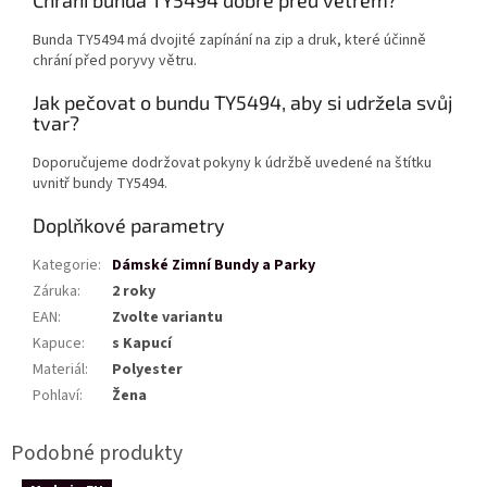
Bunda TY5494 má dvojité zapínání na zip a druk, které účinně
chrání před poryvy větru.
Jak pečovat o bundu TY5494, aby si udržela svůj
tvar?
Doporučujeme dodržovat pokyny k údržbě uvedené na štítku
uvnitř bundy TY5494.
Doplňkové parametry
Kategorie
:
Dámské Zimní Bundy a Parky
Záruka
:
2 roky
EAN
:
Zvolte variantu
Kapuce
:
s Kapucí
Materiál
:
Polyester
Pohlaví
:
Žena