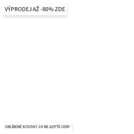
a
VÝPRODEJ AŽ -80% ZDE
t
í
OBLÍBENÉ KOUSKY ZA NEJLEPŠÍ CENY