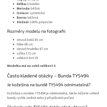
Délka:
k bokům
Metoda:
běžná
Izolace:
syntetická
Barva:
béžová
Složení:
100% polyester
Rozměry modelu na fotografii:
obvod boků 85 cm
Itálie 68 cm
obvod hrudníku 87 cm
výška 172 cm
velikost bot 39
Modelka má na sobě velikost S
Často kladené otázky – Bunda TY5494
Je kožešina na bundě TY5494 odnímatelná?
Kožešina u modelu TY5494 je odnímatelná, takže můžete vzhled
bundy rychle změnit nebo ji přizpůsobit počasí.
Chrání bunda TY5494 dobře před větrem?