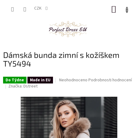
Přejít
NÁKUP
na
CZK
obsah
KOŠÍK
Dámská bunda zimní s kožíškem
TY5494
Průměrné
Neohodnoceno
Podrobnosti hodnocení
Do Týdne
Made in EU
hodnocení
Značka:
Dstreet
produktu
je
0,0
z
5
hvězdiček.