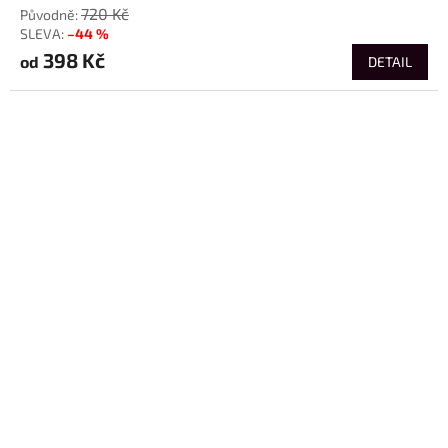
720 Kč
–44 %
398 Kč
od
DETAIL