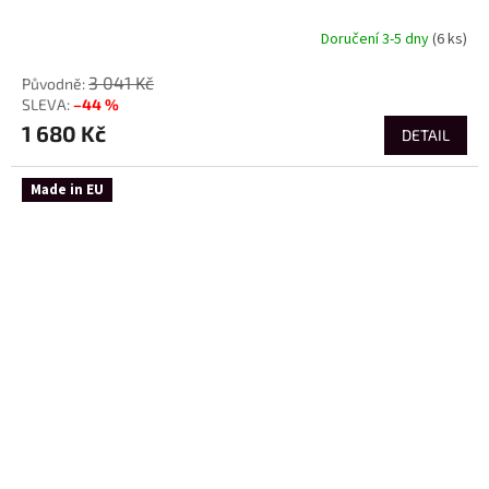
Doručení 3-5 dny
(6 ks)
3 041 Kč
–44 %
1 680 Kč
DETAIL
Made in EU