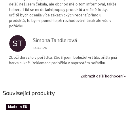
delší, než jsem čekala, ale obchod mě o tom informoval, takže
to beru. Líbí se mi detailní popisy produktů a reálné fotky.
Určitě bych ocenila více zákaznických recenzí přímo u
produktů, to by mi pomohlo při rozhodování. Jinak ale vše v
pořádku.
Simona Tandlerová
ST
Hodnocení obchodu je 5 z 5 hvězdiček.
13.3.2026
Zboží dorazilo v pořádku. Zboží jsem bohužel vrátila, přišla jiná
barva sukně. Reklamace proběhla v naprostém pořádku.
Zobrazit další hodnocení
Související produkty
Made in EU