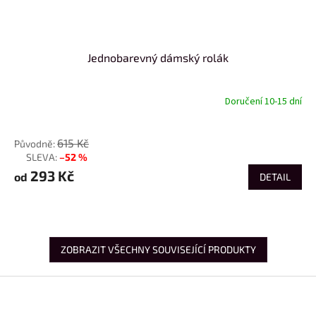
Jednobarevný dámský rolák
Doručení 10-15 dní
od
615 Kč
–52 %
až
293 Kč
od
DETAIL
ZOBRAZIT VŠECHNY SOUVISEJÍCÍ PRODUKTY
Z
á
p