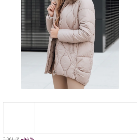
3 361 Kč
–44 %