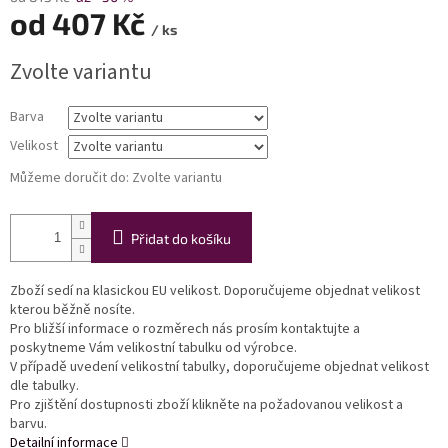
od
407 Kč
/ ks
Měrná
Zvolte variantu
cena:
Barva
Velikost
Můžeme doručit do:
Zvolte variantu
Přidat do košíku
Zboží sedí na klasickou EU velikost. Doporučujeme objednat velikost
kterou běžně nosíte.
Pro bližší informace o rozměrech nás prosím kontaktujte a
poskytneme Vám velikostní tabulku od výrobce.
V případě uvedení velikostní tabulky, doporučujeme objednat velikost
dle tabulky.
Pro zjištění dostupnosti zboží klikněte na požadovanou velikost a
barvu.
Detailní informace