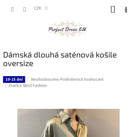
Přejít
NÁKUP
na
CZK
obsah
KOŠÍK
Dámská dlouhá saténová košile
oversize
Průměrné
Neohodnoceno
Podrobnosti hodnocení
10-15 dní
hodnocení
Značka:
Best Fashion
produktu
je
0,0
z
5
hvězdiček.