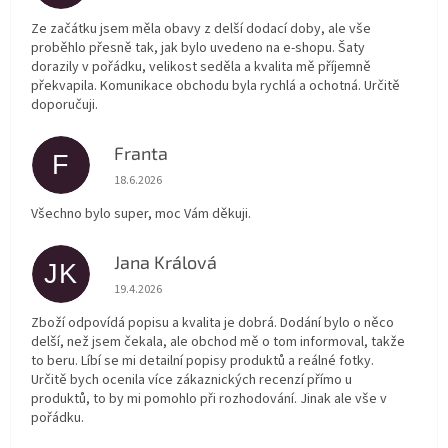
Ze začátku jsem měla obavy z delší dodací doby, ale vše
proběhlo přesně tak, jak bylo uvedeno na e-shopu. Šaty
dorazily v pořádku, velikost seděla a kvalita mě příjemně
překvapila. Komunikace obchodu byla rychlá a ochotná. Určitě
doporučuji.
Franta
F
Hodnocení obchodu je 5 z 5 hvězdiček.
18.6.2026
Všechno bylo super, moc Vám děkuji.
Jana Králová
JK
Hodnocení obchodu je 5 z 5 hvězdiček.
19.4.2026
Zboží odpovídá popisu a kvalita je dobrá. Dodání bylo o něco
delší, než jsem čekala, ale obchod mě o tom informoval, takže
to beru. Líbí se mi detailní popisy produktů a reálné fotky.
Určitě bych ocenila více zákaznických recenzí přímo u
produktů, to by mi pomohlo při rozhodování. Jinak ale vše v
pořádku.