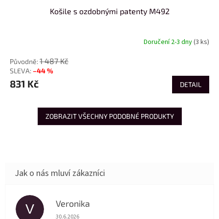
Košile s ozdobnými patenty M492
Doručení 2-3 dny
(3 ks)
1 487 Kč
–44 %
831 Kč
DETAIL
ZOBRAZIT VŠECHNY PODOBNÉ PRODUKTY
Veronika
V
Hodnocení obchodu je 5 z 5 hvězdiček.
30.6.2026