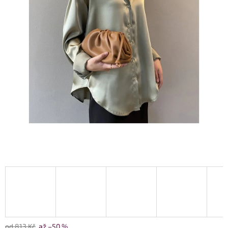
od 813 Kč
až –50 %