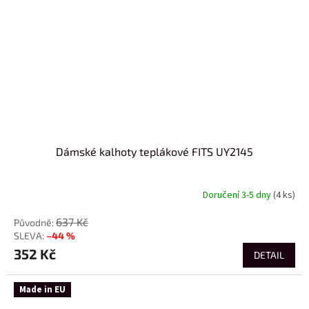
Dámské kalhoty teplákové FITS UY2145
Doručení 3-5 dny
(4 ks)
637 Kč
–44 %
352 Kč
DETAIL
Made in EU