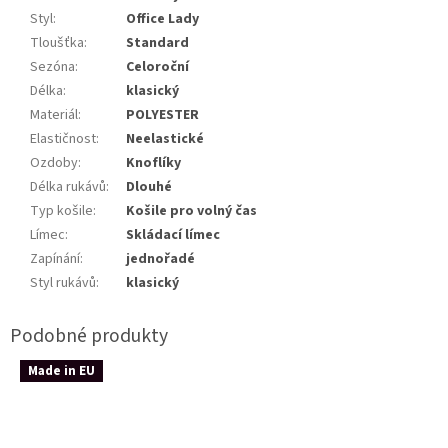
Styl
:
Office Lady
Tloušťka
:
Standard
Sezóna
:
Celoroční
Délka
:
klasický
Materiál
:
POLYESTER
Elastičnost
:
Neelastické
Ozdoby
:
Knoflíky
Délka rukávů
:
Dlouhé
Typ košile
:
Košile pro volný čas
Límec
:
Skládací límec
Zapínání
:
jednořadé
Styl rukávů
:
klasický
Made in EU