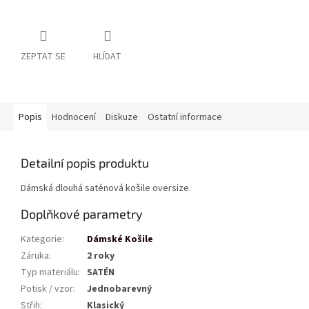
ZEPTAT SE
HLÍDAT
Popis
Hodnocení
Diskuze
Ostatní informace
Detailní popis produktu
Dámská dlouhá saténová košile oversize.
Doplňkové parametry
Kategorie
:
Dámské Košile
Záruka
:
2 roky
Typ materiálu
:
SATÉN
Potisk / vzor
:
Jednobarevný
Střih
:
Klasický