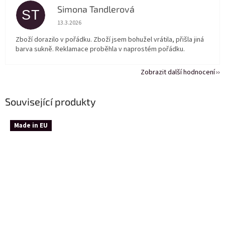
Simona Tandlerová
ST
Hodnocení obchodu je 5 z 5 hvězdiček.
13.3.2026
Zboží dorazilo v pořádku. Zboží jsem bohužel vrátila, přišla jiná
barva sukně. Reklamace proběhla v naprostém pořádku.
Zobrazit další hodnocení
Související produkty
Made in EU