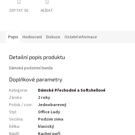
ZEPTAT SE
HLÍDAT
Popis
Hodnocení
Diskuze
Ostatní informace
Detailní popis produktu
Dámská podzimní bunda
Doplňkové parametry
Kategorie
:
Dámské Přechodné a Softshellové
Záruka
:
2 roky
Potisk / vzor
:
Jednobarevný
Styl
:
Office Lady
Sezóna
:
Podzim zima
Délka
:
klasický
Náplň
:
Kachní peří