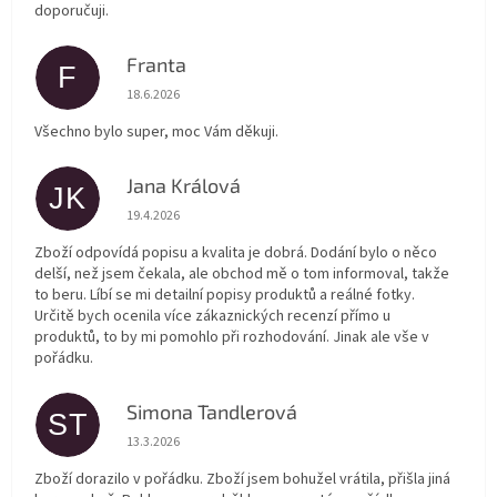
doporučuji.
Franta
F
Hodnocení obchodu je 5 z 5 hvězdiček.
18.6.2026
Všechno bylo super, moc Vám děkuji.
Jana Králová
JK
Hodnocení obchodu je 5 z 5 hvězdiček.
19.4.2026
Zboží odpovídá popisu a kvalita je dobrá. Dodání bylo o něco
delší, než jsem čekala, ale obchod mě o tom informoval, takže
to beru. Líbí se mi detailní popisy produktů a reálné fotky.
Určitě bych ocenila více zákaznických recenzí přímo u
produktů, to by mi pomohlo při rozhodování. Jinak ale vše v
pořádku.
Simona Tandlerová
ST
Hodnocení obchodu je 5 z 5 hvězdiček.
13.3.2026
Zboží dorazilo v pořádku. Zboží jsem bohužel vrátila, přišla jiná