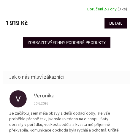
Doručení 2-3 dny
(3 ks)
1 919 Kč
DETAIL
ZOBRAZIT VŠECHNY PODOBNÉ PRODUKTY
Veronika
V
Hodnocení obchodu je 5 z 5 hvězdiček.
30.6.2026
Ze začátku jsem měla obavy z delší dodací doby, ale vše
proběhlo přesně tak, jak bylo uvedeno na e-shopu. Šaty
dorazily v pořádku, velikost seděla a kvalita mě příjemně
překvapila. Komunikace obchodu byla rychlá a ochotná. Určitě