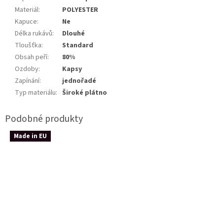
Materiál
:
POLYESTER
Kapuce
:
Ne
Délka rukávů
:
Dlouhé
Tloušťka
:
Standard
Obsah peří
:
80%
Ozdoby
:
Kapsy
Zapínání
:
jednořadé
Typ materiálu
:
Široké plátno
Made in EU