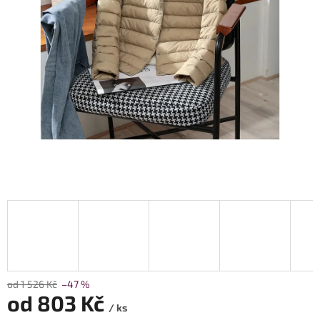
od 1 526 Kč
–47 %
od
803 Kč
/ ks