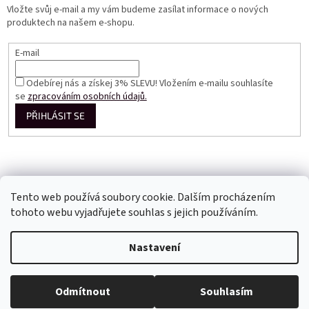
Vložte svůj e-mail a my vám budeme zasílat informace o nových
produktech na našem e-shopu.
E-mail
Odebírej nás a získej 3% SLEVU! Vložením e-mailu souhlasíte
se
zpracováním osobních údajů.
PŘIHLÁSIT SE
Tento web používá soubory cookie. Dalším procházením
tohoto webu vyjadřujete souhlas s jejich používáním.
Vytvořil Shoptet
Nastavení
Copyright 2026
Perfect Dress EU
. Všechna práva vyhrazena.
Odmítnout
Souhlasím
Upravit nastavení cookies