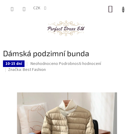
Přejít
NÁKUP
na
CZK
obsah
KOŠÍK
Dámská podzimní bunda
Průměrné
Neohodnoceno
Podrobnosti hodnocení
10-15 dní
hodnocení
Značka:
Best Fashion
produktu
je
0,0
z
5
hvězdiček.