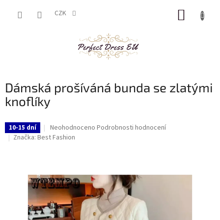
Přejít
NÁKUP
na
CZK
obsah
KOŠÍK
Dámská prošíváná bunda se zlatými
knoflíky
Průměrné
Neohodnoceno
Podrobnosti hodnocení
10-15 dní
hodnocení
Značka:
Best Fashion
produktu
je
0,0
z
5
hvězdiček.