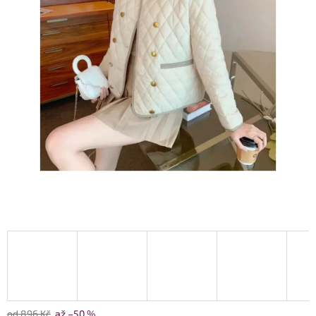
od 896 Kč
až –50 %