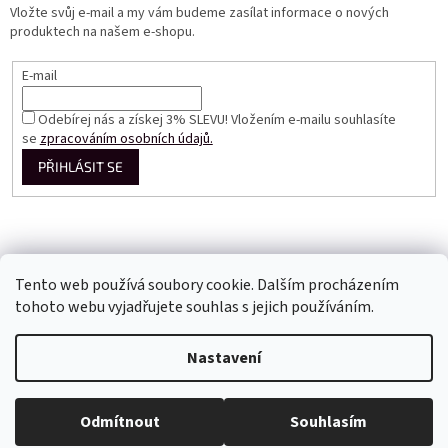
Vložte svůj e-mail a my vám budeme zasílat informace o nových
produktech na našem e-shopu.
E-mail
Odebírej nás a získej 3% SLEVU! Vložením e-mailu souhlasíte
se
zpracováním osobních údajů.
PŘIHLÁSIT SE
Tento web používá soubory cookie. Dalším procházením
tohoto webu vyjadřujete souhlas s jejich používáním.
Vytvořil Shoptet
Nastavení
Copyright 2026
Perfect Dress EU
. Všechna práva vyhrazena.
Odmítnout
Souhlasím
Upravit nastavení cookies