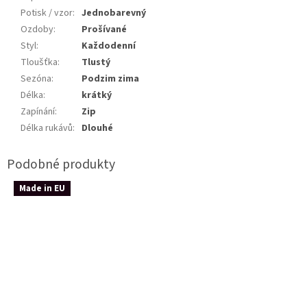
Potisk / vzor
:
Jednobarevný
Ozdoby
:
Prošívané
Styl
:
Každodenní
Tloušťka
:
Tlustý
Sezóna
:
Podzim zima
Délka
:
krátký
Zapínání
:
Zip
Délka rukávů
:
Dlouhé
Made in EU