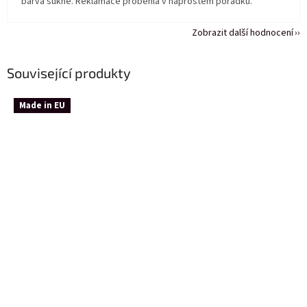
barva sukně. Reklamace proběhla v naprostém pořádku.
Zobrazit další hodnocení
Související produkty
Made in EU