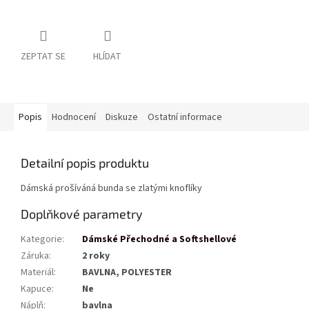
ZEPTAT SE
HLÍDAT
Popis
Hodnocení
Diskuze
Ostatní informace
Detailní popis produktu
Dámská prošíváná bunda se zlatými knoflíky
Doplňkové parametry
Kategorie
:
Dámské Přechodné a Softshellové
Záruka
:
2 roky
Materiál
:
BAVLNA, POLYESTER
Kapuce
:
Ne
Náplň
:
bavlna