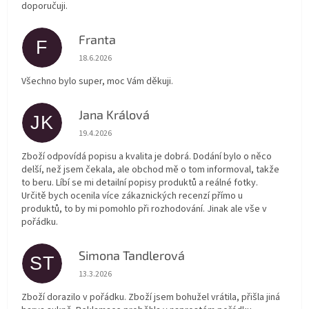
doporučuji.
Franta
F
Hodnocení obchodu je 5 z 5 hvězdiček.
18.6.2026
Všechno bylo super, moc Vám děkuji.
Jana Králová
JK
Hodnocení obchodu je 5 z 5 hvězdiček.
19.4.2026
Zboží odpovídá popisu a kvalita je dobrá. Dodání bylo o něco
delší, než jsem čekala, ale obchod mě o tom informoval, takže
to beru. Líbí se mi detailní popisy produktů a reálné fotky.
Určitě bych ocenila více zákaznických recenzí přímo u
produktů, to by mi pomohlo při rozhodování. Jinak ale vše v
pořádku.
Simona Tandlerová
ST
Hodnocení obchodu je 5 z 5 hvězdiček.
13.3.2026
Zboží dorazilo v pořádku. Zboží jsem bohužel vrátila, přišla jiná