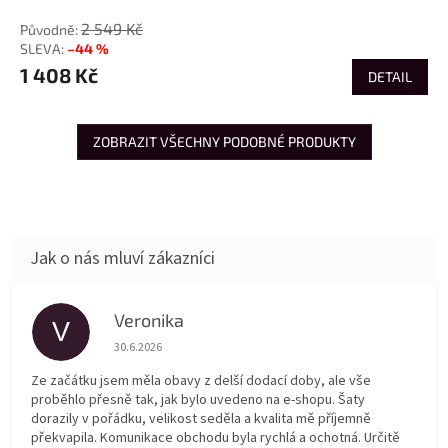
2 549 Kč
–44 %
1 408 Kč
DETAIL
ZOBRAZIT VŠECHNY PODOBNÉ PRODUKTY
Veronika
V
Hodnocení obchodu je 5 z 5 hvězdiček.
30.6.2026
Ze začátku jsem měla obavy z delší dodací doby, ale vše
proběhlo přesně tak, jak bylo uvedeno na e-shopu. Šaty
dorazily v pořádku, velikost seděla a kvalita mě příjemně
překvapila. Komunikace obchodu byla rychlá a ochotná. Určitě