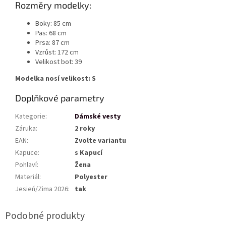
Rozměry modelky:
Boky: 85 cm
Pas: 68 cm
Prsa: 87 cm
Vzrůst: 172 cm
Velikost bot: 39
Modelka nosí velikost: S
Doplňkové parametry
Kategorie
:
Dámské vesty
Záruka
:
2 roky
EAN
:
Zvolte variantu
Kapuce
:
s Kapucí
Pohlaví
:
Žena
Materiál
:
Polyester
Jesień/Zima 2026
:
tak