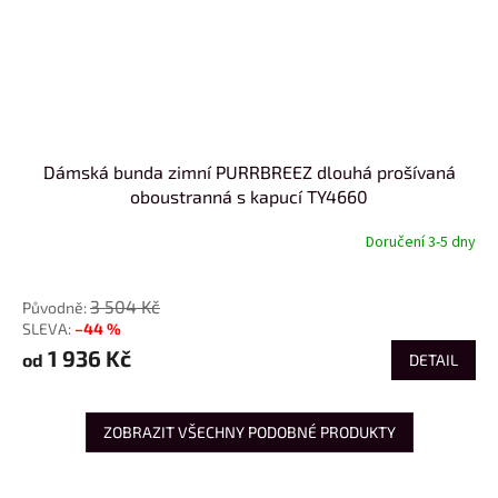
Dámská bunda zimní PURRBREEZ dlouhá prošívaná
oboustranná s kapucí TY4660
Doručení 3-5 dny
od
3 504 Kč
–44 %
1 936 Kč
od
DETAIL
ZOBRAZIT VŠECHNY PODOBNÉ PRODUKTY