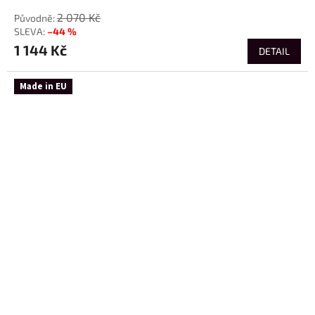
2 070 Kč
–44 %
1 144 Kč
DETAIL
Made in EU