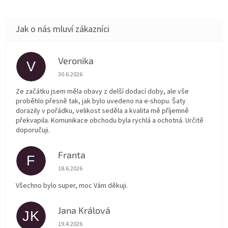
Veronika
V
Hodnocení obchodu je 5 z 5 hvězdiček.
30.6.2026
Ze začátku jsem měla obavy z delší dodací doby, ale vše
proběhlo přesně tak, jak bylo uvedeno na e-shopu. Šaty
dorazily v pořádku, velikost seděla a kvalita mě příjemně
překvapila. Komunikace obchodu byla rychlá a ochotná. Určitě
doporučuji.
Franta
F
Hodnocení obchodu je 5 z 5 hvězdiček.
18.6.2026
Všechno bylo super, moc Vám děkuji.
Jana Králová
JK
Hodnocení obchodu je 5 z 5 hvězdiček.
19.4.2026