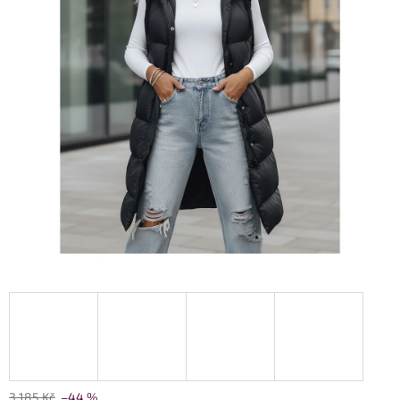
3 185 Kč
–44 %