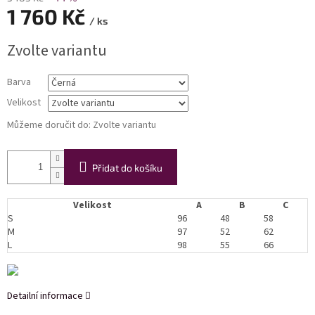
1 760 Kč
/ ks
Měrná
Zvolte variantu
cena:
Barva
Velikost
Můžeme doručit do:
Zvolte variantu
Přidat do košíku
Velikost
A
B
C
S
96
48
58
M
97
52
62
L
98
55
66
Detailní informace