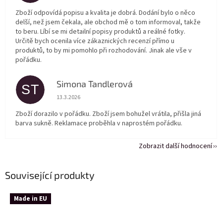
Zboží odpovídá popisu a kvalita je dobrá. Dodání bylo o něco
delší, než jsem čekala, ale obchod mě o tom informoval, takže
to beru. Líbí se mi detailní popisy produktů a reálné fotky.
Určitě bych ocenila více zákaznických recenzí přímo u
produktů, to by mi pomohlo při rozhodování. Jinak ale vše v
pořádku.
Simona Tandlerová
ST
Hodnocení obchodu je 5 z 5 hvězdiček.
13.3.2026
Zboží dorazilo v pořádku. Zboží jsem bohužel vrátila, přišla jiná
barva sukně. Reklamace proběhla v naprostém pořádku.
Zobrazit další hodnocení
Související produkty
Made in EU