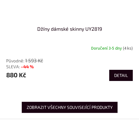
Džíny dámské skinny UY2819
Doručení 3-5 dny
(4 ks)
1 593 Kč
–44 %
880 Kč
DETAIL
ZOBRAZIT VŠECHNY SOUVISEJÍCÍ PRODUKTY
Z
á
p