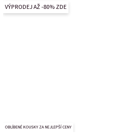
a
VÝPRODEJ AŽ -80% ZDE
t
í
OBLÍBENÉ KOUSKY ZA NEJLEPŠÍ CENY