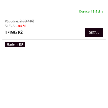
Doručení 3-5 dny
2 707 Kč
–44 %
1 496 Kč
DETAIL
Made in EU