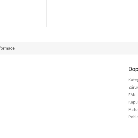
nformace
Dop
Kate
Záru
EAN
:
Kapu
Mater
Pohla