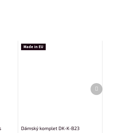
Made in EU
Další
produkt
s
Dámský komplet DK-K-B23