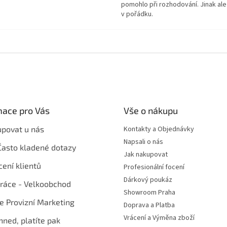
pomohlo při rozhodování. Jinak ale
v pořádku.
mace pro Vás
Vše o nákupu
upovat u nás
Kontakty a Objednávky
Napsali o nás
Často kladené dotazy
Jak nakupovat
ení klientů
Profesionální focení
Dárkový poukáz
ráce - Velkoobchod
Showroom Praha
te Provizní Marketing
Doprava a Platba
Vrácení a Výměna zboží
hned, platíte pak