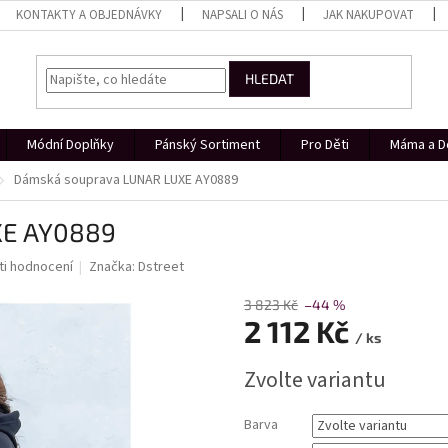
KONTAKTY A OBJEDNÁVKY
NAPSALI O NÁS
JAK NAKUPOVAT
HLEDAT
Módní Doplňky
Pánský Sortiment
Pro Děti
Máma a D
Dámská souprava LUNAR LUXE AY0889
XE AY0889
i hodnocení
Značka:
Dstreet
3 823 Kč
–44 %
2 112 Kč
/ ks
Měrná
Zvolte variantu
cena:
Barva