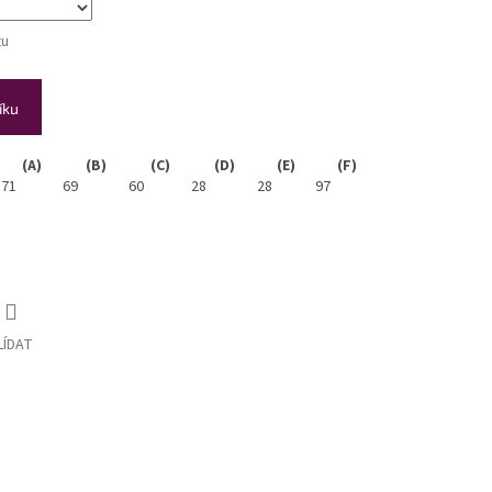
tu
íku
(A)
(B)
(C)
(D)
(E)
(F)
71
69
60
28
28
97
LÍDAT