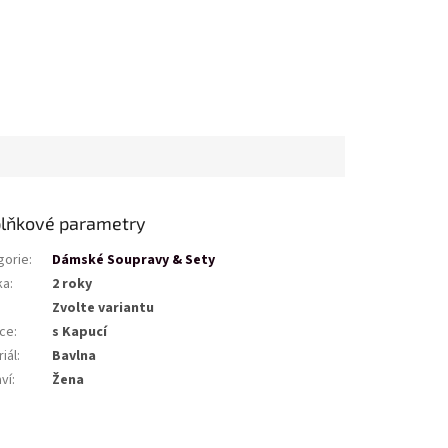
lňkové parametry
gorie
:
Dámské Soupravy & Sety
ka
:
2 roky
Zvolte variantu
ce
:
s Kapucí
iál
:
Bavlna
ví
:
Žena