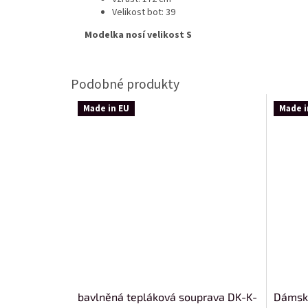
Velikost bot: 39
Modelka nosí velikost S
Made in EU
Made i
bavlněná tepláková souprava DK-K-
Dámsk