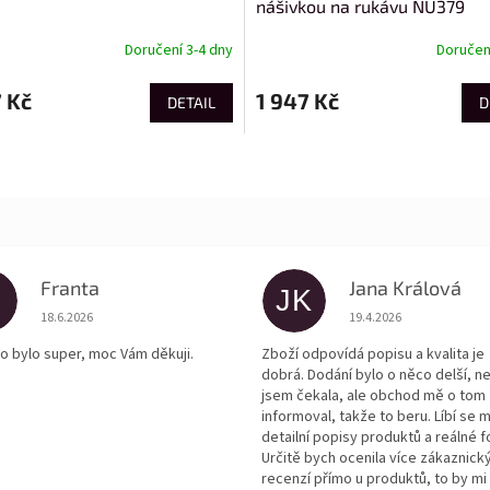
nášivkou na rukávu NU379
Doručení 3-4 dny
Doručení
 Kč
1 947 Kč
DETAIL
D
Franta
Jana Králová
JK
Hodnocení obchodu je 5 z 5 hvězdiček.
Hodnocení obchodu je
18.6.2026
19.4.2026
o bylo super, moc Vám děkuji.
Zboží odpovídá popisu a kvalita je
dobrá. Dodání bylo o něco delší, n
jsem čekala, ale obchod mě o tom
informoval, takže to beru. Líbí se m
detailní popisy produktů a reálné f
Určitě bych ocenila více zákaznick
recenzí přímo u produktů, to by mi