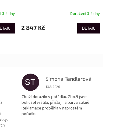
 3-4 dny
Doručení 3-4 dny
2 847 Kč
ETAIL
DETAIL
Simona Tandlerová
ST
 5 z 5 hvězdiček.
Hodnocení obchodu je 5 z 5 hvězdiček.
13.3.2026
Zboží dorazilo v pořádku. Zboží jsem
ež
bohužel vrátila, přišla jiná barva sukně.
Reklamace proběhla v naprostém
i
pořádku.
otky.
ých