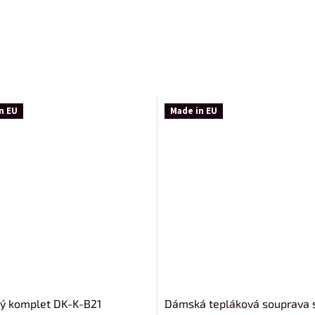
n EU
Made in EU
ý komplet DK-K-B21
Dámská tepláková souprava 