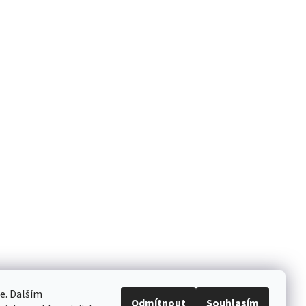
e. Dalším
Odmítnout
Souhlasím