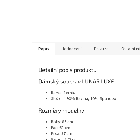
Popis
Hodnocení
Diskuze
Ostatní i
Detailní popis produktu
Dámský souprav LUNAR LUXE
Barva: černá.
Složení: 90% Bavlna, 10% Spandex
Rozměry modelky:
Boky: 85 cm
Pas: 68 cm
Prsa: 87 cm
Vzrůst: 172 cm