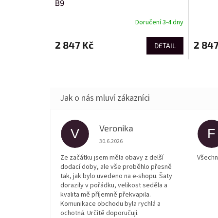
B9
Doručení 3-4 dny
2 847 Kč
2 847
DETAIL
Veronika
V
F
Hodnocení obchodu je 5 z 5 hvězdiček.
30.6.2026
Ze začátku jsem měla obavy z delší
Všechn
dodací doby, ale vše proběhlo přesně
tak, jak bylo uvedeno na e-shopu. Šaty
dorazily v pořádku, velikost seděla a
kvalita mě příjemně překvapila.
Komunikace obchodu byla rychlá a
ochotná. Určitě doporučuji.