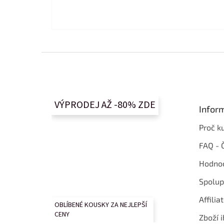
Z
á
p
a
t
VÝPRODEJ AŽ -80% ZDE
Infor
í
Proč k
FAQ - 
Hodnoc
Spolup
Affilia
OBLÍBENÉ KOUSKY ZA NEJLEPŠÍ
CENY
Zboží i