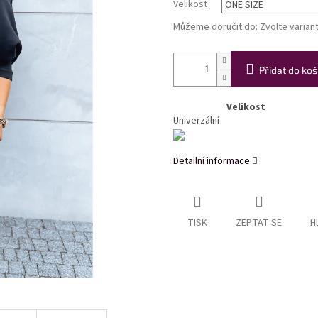
Velikost
Můžeme doručit do:
Zvolte varian
Přidat do koš
Velikost
Univerzální
Detailní informace
TISK
ZEPTAT SE
H