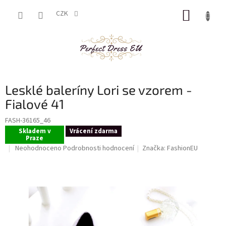
Přejít
NÁKUP
na
CZK
obsah
KOŠÍK
Lesklé baleríny Lori se vzorem -
Fialové 41
FASH-36165_46
Skladem v
Vrácení zdarma
Praze
Průměrné
Neohodnoceno
Podrobnosti hodnocení
Značka:
FashionEU
hodnocení
produktu
je
0,0
z
5
hvězdiček.