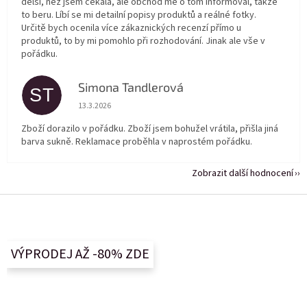
delší, než jsem čekala, ale obchod mě o tom informoval, takže
to beru. Líbí se mi detailní popisy produktů a reálné fotky.
Určitě bych ocenila více zákaznických recenzí přímo u
produktů, to by mi pomohlo při rozhodování. Jinak ale vše v
pořádku.
Simona Tandlerová
ST
Hodnocení obchodu je 5 z 5 hvězdiček.
13.3.2026
Zboží dorazilo v pořádku. Zboží jsem bohužel vrátila, přišla jiná
barva sukně. Reklamace proběhla v naprostém pořádku.
Zobrazit další hodnocení
Z
á
p
a
VÝPRODEJ AŽ -80% ZDE
t
í