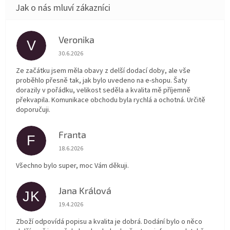
Veronika
V
Hodnocení obchodu je 5 z 5 hvězdiček.
30.6.2026
Ze začátku jsem měla obavy z delší dodací doby, ale vše
proběhlo přesně tak, jak bylo uvedeno na e-shopu. Šaty
dorazily v pořádku, velikost seděla a kvalita mě příjemně
překvapila. Komunikace obchodu byla rychlá a ochotná. Určitě
doporučuji.
Franta
F
Hodnocení obchodu je 5 z 5 hvězdiček.
18.6.2026
Všechno bylo super, moc Vám děkuji.
Jana Králová
JK
Hodnocení obchodu je 5 z 5 hvězdiček.
19.4.2026
Zboží odpovídá popisu a kvalita je dobrá. Dodání bylo o něco