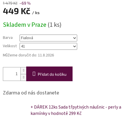
1 479 Kč
–69 %
449 Kč
/ ks
Měrná
Skladem v Praze
(1 ks)
cena:
Barva
Velikost
Můžeme doručit do:
11.8.2026
Přidat do košíku
Zdarma od nás dostanete
+ DÁREK 12ks Sada třpytivých náušnic - perly a
kamínky
v hodnotě 299 Kč