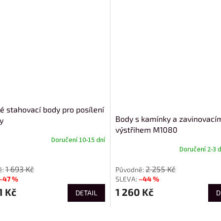
 stahovací body pro posílení
Body s kamínky a zavinovací
y
výstřihem M1080
Doručení 10-15 dní
Doručení 2-3 
1 693 Kč
2 255 Kč
–47 %
–44 %
1 Kč
1 260 Kč
DETAIL
D