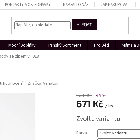
KONTAKTY A OBJEDNÁVKY
NAPSALI O NÁS
JAK NAKUPOVAT
HLEDAT
Módní Doplňky
Pánský Sortiment
Pro Děti
Máma a D
body se zipem VT018
8
i hodnocení
Značka:
Venaton
1 201 Kč
–44 %
671 Kč
/ ks
Měrná
Zvolte variantu
cena:
Barva