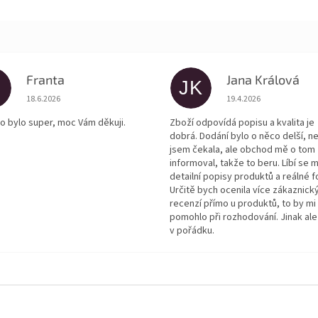
Franta
Jana Králová
JK
Hodnocení obchodu je 5 z 5 hvězdiček.
Hodnocení obchodu je
18.6.2026
19.4.2026
o bylo super, moc Vám děkuji.
Zboží odpovídá popisu a kvalita je
dobrá. Dodání bylo o něco delší, n
jsem čekala, ale obchod mě o tom
informoval, takže to beru. Líbí se m
detailní popisy produktů a reálné f
Určitě bych ocenila více zákaznick
recenzí přímo u produktů, to by mi
pomohlo při rozhodování. Jinak ale
v pořádku.