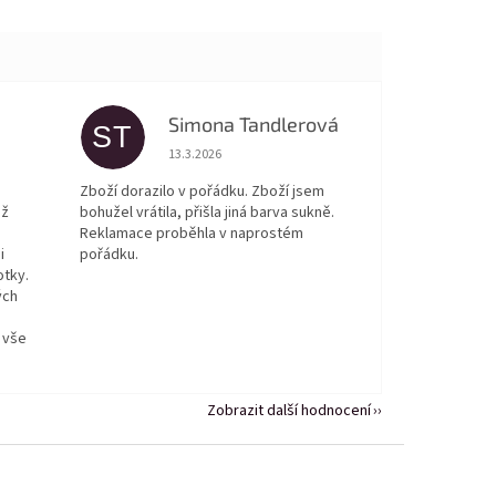
Simona Tandlerová
ST
 5 z 5 hvězdiček.
Hodnocení obchodu je 5 z 5 hvězdiček.
13.3.2026
Zboží dorazilo v pořádku. Zboží jsem
ež
bohužel vrátila, přišla jiná barva sukně.
Reklamace proběhla v naprostém
i
pořádku.
otky.
ých
 vše
Zobrazit další hodnocení