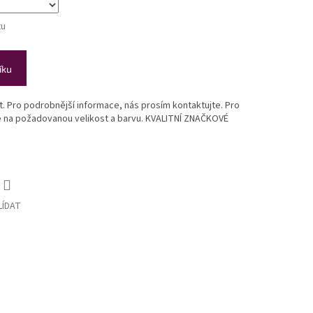
tu
íku
st. Pro podrobnější informace, nás prosím kontaktujte. Pro
te na požadovanou velikost a barvu. KVALITNÍ ZNAČKOVÉ
LÍDAT