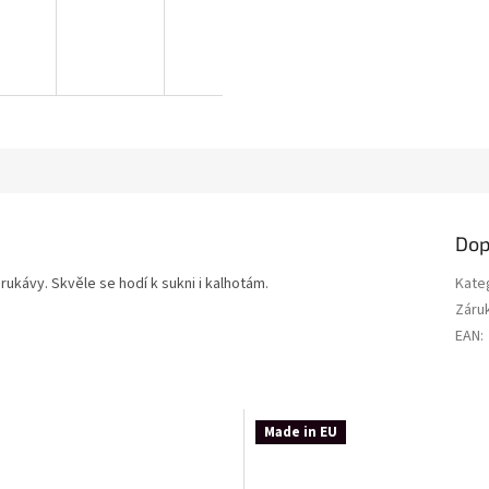
Dop
ukávy. Skvěle se hodí k sukni i kalhotám.
Kate
Záru
EAN
:
Made in EU