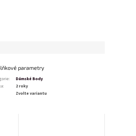
lňkové parametry
gorie
:
Dámské Body
ka
:
2 roky
Zvolte variantu