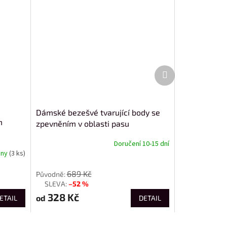
Další
produkt
Dámské bezešvé tvarující body se
m
zpevněním v oblasti pasu
Doručení 10-15 dní
dny
(3 ks)
od
689 Kč
–52 %
až
328 Kč
od
ETAIL
DETAIL