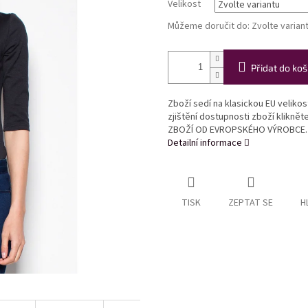
Velikost
Můžeme doručit do:
Zvolte varian
Přidat do koš
Zboží sedí na klasickou EU veliko
zjištění dostupnosti zboží klikně
ZBOŽÍ OD EVROPSKÉHO VÝROBCE.
Detailní informace
TISK
ZEPTAT SE
H