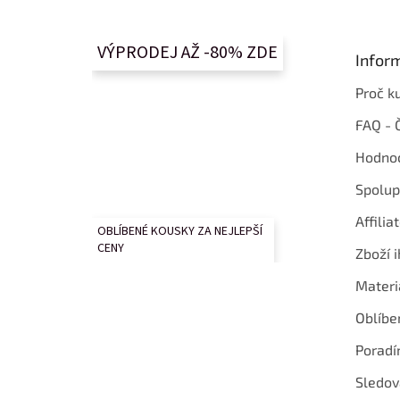
p
a
t
VÝPRODEJ AŽ -80% ZDE
Infor
í
Proč k
FAQ - 
Hodnoc
Spolup
Affilia
OBLÍBENÉ KOUSKY ZA NEJLEPŠÍ
CENY
Zboží i
Materi
Oblíbe
Poradí
Sledov