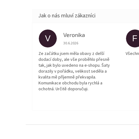
Veronika
V
F
Hodnocení obchodu je 5 z 5 hvězdiček.
30.6.2026
Ze začátku jsem měla obavy z delší
Všechn
dodací doby, ale vše proběhlo přesně
tak, jak bylo uvedeno na e-shopu. Šaty
dorazily v pořádku, velikost seděla a
kvalita mě příjemně překvapila.
Komunikace obchodu byla rychlá a
ochotná. Určitě doporučuji.
Z
á