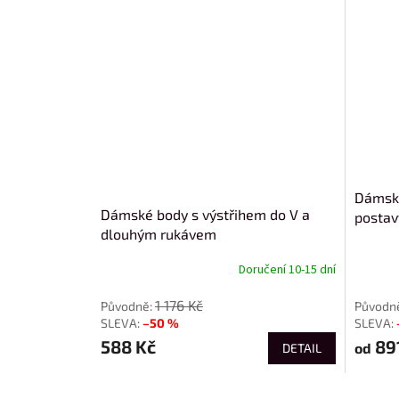
Dámské
Dámské body s výstřihem do V a
postav
dlouhým rukávem
Doručení 10-15 dní
od
1 176 Kč
–50 %
588 Kč
89
od
DETAIL