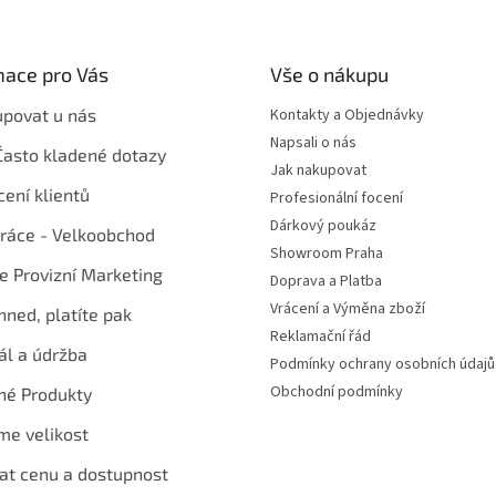
mace pro Vás
Vše o nákupu
upovat u nás
Kontakty a Objednávky
Napsali o nás
Často kladené dotazy
Jak nakupovat
ení klientů
Profesionální focení
Dárkový poukáz
ráce - Velkoobchod
Showroom Praha
te Provizní Marketing
Doprava a Platba
Vrácení a Výměna zboží
hned, platíte pak
Reklamační řád
ál a údržba
Podmínky ochrany osobních údajů
Obchodní podmínky
né Produkty
me velikost
at cenu a dostupnost