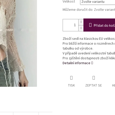
Velikost
Můžeme doručit do:
Zvolte varian
Přidat do koš
Zboží sedí na klasickou EU veliko
Pro bližší informace o rozměrech
tabulku od výrobce.
V případě uvedení velikostní tabu
Pro zjištění dostupnosti zboží kl
Detailní informace
TISK
ZEPTAT SE
H