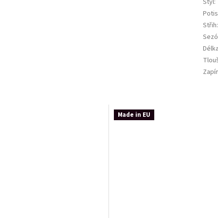
Styl
:
Potis
Střih
Sezó
Délk
Tlou
Zapí
Made in EU