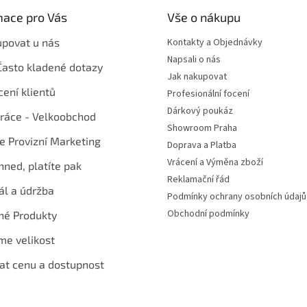
mace pro Vás
Vše o nákupu
upovat u nás
Kontakty a Objednávky
Napsali o nás
Často kladené dotazy
Jak nakupovat
ení klientů
Profesionální focení
Dárkový poukáz
ráce - Velkoobchod
Showroom Praha
te Provizní Marketing
Doprava a Platba
Vrácení a Výměna zboží
hned, platíte pak
Reklamační řád
ál a údržba
Podmínky ochrany osobních údajů
Obchodní podmínky
né Produkty
me velikost
at cenu a dostupnost