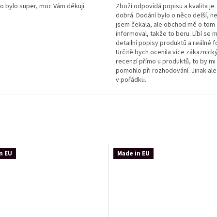
o bylo super, moc Vám děkuji.
Zboží odpovídá popisu a kvalita je
dobrá. Dodání bylo o něco delší, n
jsem čekala, ale obchod mě o tom
informoval, takže to beru. Líbí se m
detailní popisy produktů a reálné f
Určitě bych ocenila více zákaznick
recenzí přímo u produktů, to by mi
pomohlo při rozhodování. Jinak ale
v pořádku.
n EU
Made in EU