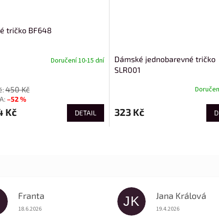
 tričko BF648
Dámské jednobarevné tričko
Doručení 10-15 dní
SLR001
450 Kč
Doručení
–52 %
4 Kč
323 Kč
DETAIL
D
Franta
Jana Králová
JK
Hodnocení obchodu je 5 z 5 hvězdiček.
Hodnocení obchodu je
18.6.2026
19.4.2026