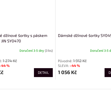
 džínové šortky s páskem
Dámské džínové šortky SY04
 JIN SY0470
Doručení 3-5 dny
(3 ks)
Doručení 3-5 
1 274 Kč
1 912 Kč
–44 %
–44 %
Kč
1 056 Kč
DETAIL
D