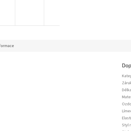
nformace
Dop
Kate
Záru
Délk
Mater
Ozd
Líme
Elast
Styl 