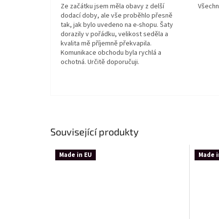
Ze začátku jsem měla obavy z delší
Všechn
dodací doby, ale vše proběhlo přesně
tak, jak bylo uvedeno na e-shopu. Šaty
dorazily v pořádku, velikost seděla a
kvalita mě příjemně překvapila.
Komunikace obchodu byla rychlá a
ochotná. Určitě doporučuji.
Související produkty
Made in EU
Made i