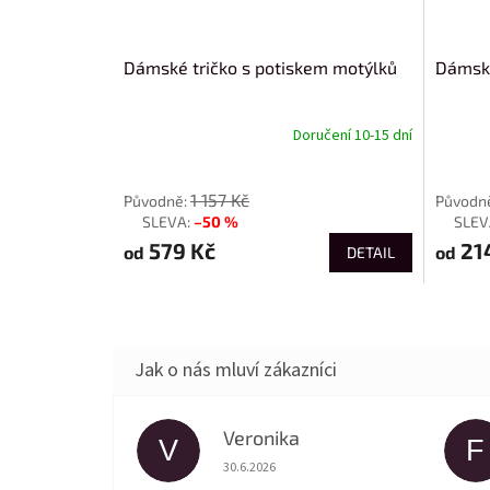
Dámské tričko s potiskem motýlků
Dámské
Doručení 10-15 dní
od
od
1 157 Kč
–50 %
až
až
579 Kč
21
od
od
DETAIL
Veronika
V
F
Hodnocení obchodu je 5 z 5 hvězdiček.
30.6.2026