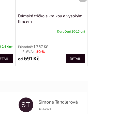
Dámské tričko s krajkou a vysokým
límcem
Doručení 10-15 dní
od
1 367 Kč
 2-3 dny
–50 %
až
691 Kč
od
ETAIL
DETAIL
Simona Tandlerová
ST
 5 z 5 hvězdiček.
Hodnocení obchodu je 5 z 5 hvězdiček.
13.3.2026