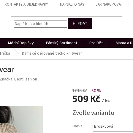
KONTAKTY A OBJEDNÁVKY
NAPSALI O NÁS
JAK NAKUPOVAT
HLEDAT
Módní Doplňky
Pánský Sortiment
Pro Děti
Máma a D
Trička
Dámské děrované tričko knitwear
wear
Značka:
Best Fashion
1 018 Kč
–50 %
509 Kč
/ ks
Měrná
Zvolte variantu
cena:
Barva