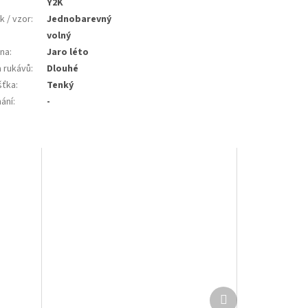
Y2K
k / vzor
:
Jednobarevný
:
volný
na
:
Jaro léto
a rukávů
:
Dlouhé
šťka
:
Tenký
nání
:
-
Další
produkt