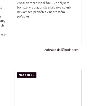
Zboží dorazilo v pořádku. Zboží jsem
ež
bohužel vrátila, přišla jiná barva sukně.
Reklamace proběhla v naprostém
i
pořádku.
otky.
ých
 vše
Zobrazit další hodnocení
Made in EU