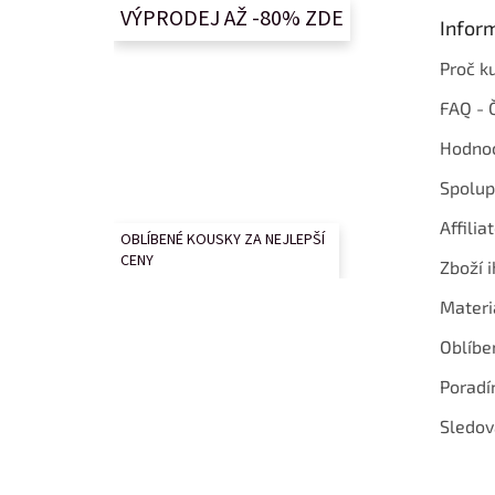
t
VÝPRODEJ AŽ -80% ZDE
Infor
í
Proč k
FAQ - 
Hodnoc
Spolup
Affilia
OBLÍBENÉ KOUSKY ZA NEJLEPŠÍ
CENY
Zboží i
Materi
Oblíbe
Poradí
Sledov