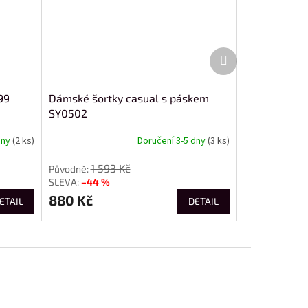
Další
produkt
99
Dámské šortky casual s páskem
SY0502
dny
(2 ks)
Doručení 3-5 dny
(3 ks)
1 593 Kč
–44 %
880 Kč
ETAIL
DETAIL