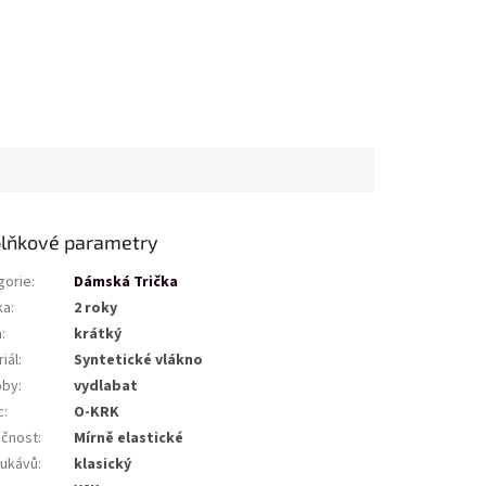
lňkové parametry
gorie
:
Dámská Trička
ka
:
2 roky
a
:
krátký
iál
:
Syntetické vlákno
oby
:
vydlabat
c
:
O-KRK
ičnost
:
Mírně elastické
rukávů
:
klasický