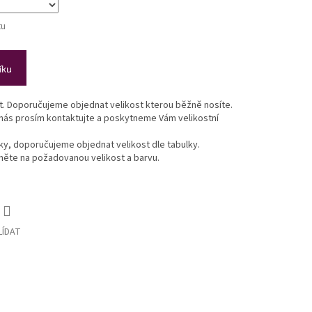
tu
íku
st. Doporučujeme objednat velikost kterou běžně nosíte.
 nás prosím kontaktujte a poskytneme Vám velikostní
lky, doporučujeme objednat velikost dle tabulky.
ikněte na požadovanou velikost a barvu.
LÍDAT