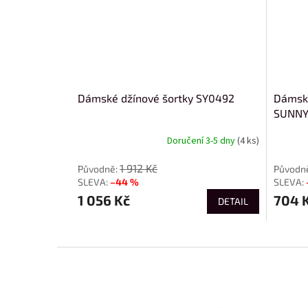
Dámské džínové šortky SY0492
Dámské
SUNNY
Doručení 3-5 dny
(4 ks)
1 912 Kč
–44 %
1 056 Kč
704 
DETAIL
Z
á
p
a