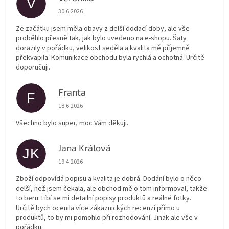
V
Hodnocení obchodu je 5 z 5 hvězdiček.
30.6.2026
Ze začátku jsem měla obavy z delší dodací doby, ale vše
proběhlo přesně tak, jak bylo uvedeno na e-shopu. Šaty
dorazily v pořádku, velikost seděla a kvalita mě příjemně
překvapila. Komunikace obchodu byla rychlá a ochotná. Určitě
doporučuji.
Franta
F
Hodnocení obchodu je 5 z 5 hvězdiček.
18.6.2026
Všechno bylo super, moc Vám děkuji.
Jana Králová
JK
Hodnocení obchodu je 5 z 5 hvězdiček.
19.4.2026
Zboží odpovídá popisu a kvalita je dobrá. Dodání bylo o něco
delší, než jsem čekala, ale obchod mě o tom informoval, takže
to beru. Líbí se mi detailní popisy produktů a reálné fotky.
Určitě bych ocenila více zákaznických recenzí přímo u
produktů, to by mi pomohlo při rozhodování. Jinak ale vše v
pořádku.