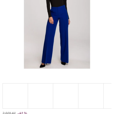
2 801 Kč
–41 %