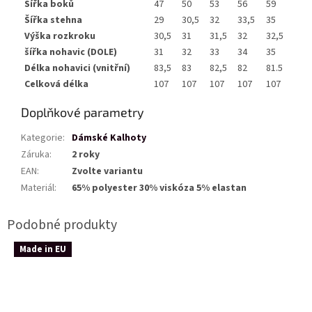
Šířka boků
47
50
53
56
59
Šířka stehna
29
30,5
32
33,5
35
Výška rozkroku
30,5
31
31,5
32
32,5
šířka nohavic (DOLE)
31
32
33
34
35
Délka nohavici (vnitřní)
83,5
83
82,5
82
81.5
Celková délka
107
107
107
107
107
Doplňkové parametry
Kategorie
:
Dámské Kalhoty
Záruka
:
2 roky
EAN
:
Zvolte variantu
Materiál
:
65% polyester 30% viskóza 5% elastan
Made in EU