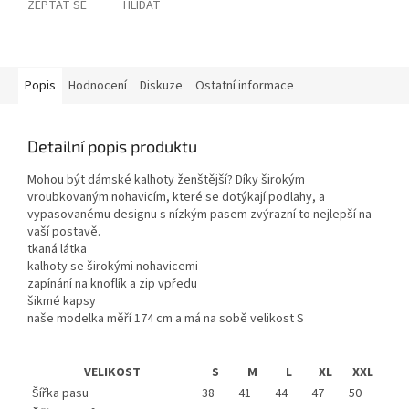
ZEPTAT SE
HLÍDAT
Popis
Hodnocení
Diskuze
Ostatní informace
Detailní popis produktu
Mohou být dámské kalhoty ženštější? Díky širokým
vroubkovaným nohavicím, které se dotýkají podlahy, a
vypasovanému designu s nízkým pasem zvýrazní to nejlepší na
vaší postavě.
tkaná látka
kalhoty se širokými nohavicemi
zapínání na knoflík a zip vpředu
šikmé kapsy
naše modelka měří 174 cm a má na sobě velikost S
VELIKOST
S
M
L
XL
XXL
Šířka pasu
38
41
44
47
50