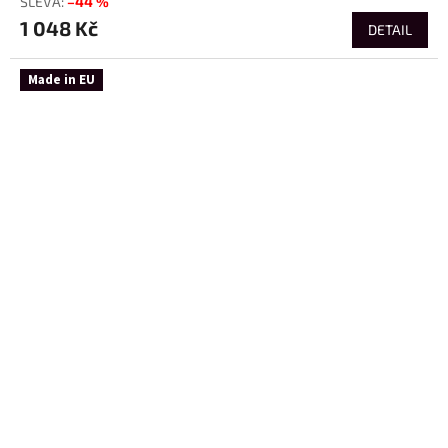
–44 %
1 048 Kč
DETAIL
Made in EU