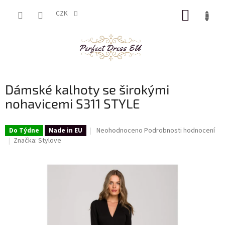
Přejít
NÁKUP
na
CZK
obsah
KOŠÍK
Dámské kalhoty se širokými
nohavicemi S311 STYLE
Průměrné
Neohodnoceno
Podrobnosti hodnocení
Do Týdne
Made in EU
hodnocení
Značka:
Stylove
produktu
je
0,0
z
5
hvězdiček.