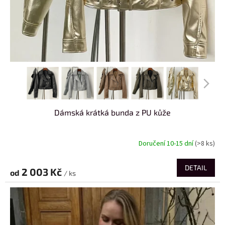
Dámská krátká bunda z PU kůže
Doručení 10-15 dní
(>8 ks)
DETAIL
2 003 Kč
od
/ ks