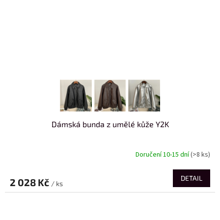
Dámská bunda z umělé kůže Y2K
Doručení 10-15 dní
(>8 ks)
DETAIL
2 028 Kč
/ ks