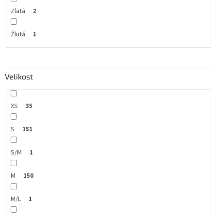
Zlatá
2
Žlutá
1
Velikost
XS
35
S
151
S/M
1
M
150
M/L
1