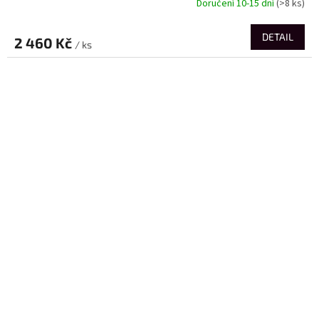
Doručení 10-15 dní
(>8 ks)
DETAIL
2 460 Kč
/ ks