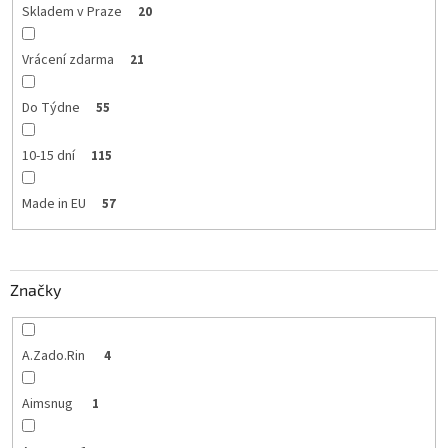
Skladem v Praze
20
Vrácení zdarma
21
Do Týdne
55
10-15 dní
115
Made in EU
57
Značky
A.Zado.Rin
4
Aimsnug
1