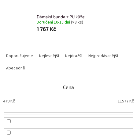
Dámská bunda z PU kůže
Doručení 10-15 dní
(>8 ks)
1 767 Kč
Ř
a
Doporučujeme
Nejlevnější
Nejdražší
Nejprodávanější
z
e
Abecedně
n
í
Cena
p
r
479
Kč
11577
Kč
o
d
u
k
t
ů