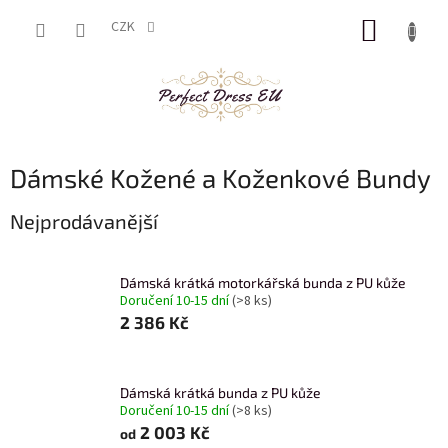
Přejít
NÁKUP
na
CZK
obsah
KOŠÍK
Dámské Kožené a Koženkové Bundy
Nejprodávanější
Dámská krátká motorkářská bunda z PU kůže
Doručení 10-15 dní
(>8 ks)
2 386 Kč
Dámská krátká bunda z PU kůže
Doručení 10-15 dní
(>8 ks)
2 003 Kč
od