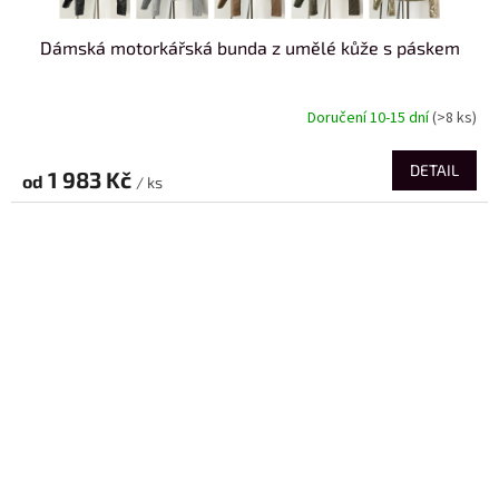
Dámská motorkářská bunda z umělé kůže s páskem
Doručení 10-15 dní
(>8 ks)
DETAIL
1 983 Kč
od
/ ks