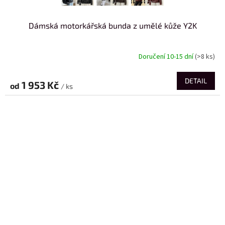
Dámská motorkářská bunda z umělé kůže Y2K
Doručení 10-15 dní
(>8 ks)
DETAIL
1 953 Kč
od
/ ks