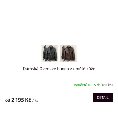
Dámská Oversize bunda z umělé kůže
Doručení 10-15 dní
(>8 ks)
DETAIL
2 195 Kč
od
/ ks