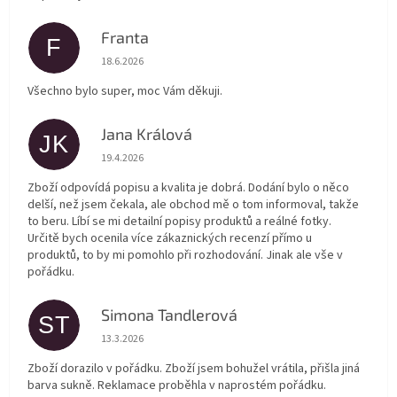
Franta
F
Hodnocení obchodu je 5 z 5 hvězdiček.
18.6.2026
Všechno bylo super, moc Vám děkuji.
Jana Králová
JK
Hodnocení obchodu je 5 z 5 hvězdiček.
19.4.2026
Zboží odpovídá popisu a kvalita je dobrá. Dodání bylo o něco
delší, než jsem čekala, ale obchod mě o tom informoval, takže
to beru. Líbí se mi detailní popisy produktů a reálné fotky.
Určitě bych ocenila více zákaznických recenzí přímo u
produktů, to by mi pomohlo při rozhodování. Jinak ale vše v
pořádku.
Simona Tandlerová
ST
Hodnocení obchodu je 5 z 5 hvězdiček.
13.3.2026
Zboží dorazilo v pořádku. Zboží jsem bohužel vrátila, přišla jiná
barva sukně. Reklamace proběhla v naprostém pořádku.