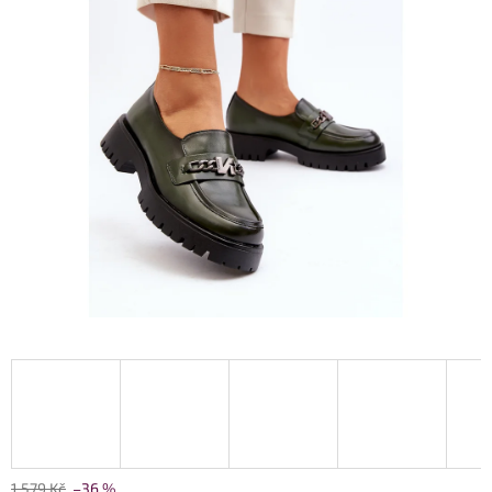
1 579 Kč
–36 %