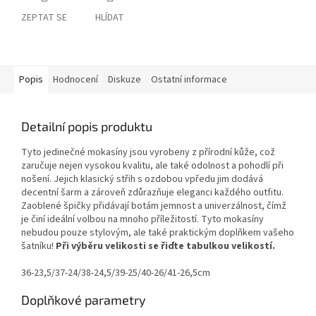
ZEPTAT SE
HLÍDAT
Popis
Hodnocení
Diskuze
Ostatní informace
Detailní popis produktu
Tyto jedinečné mokasíny jsou vyrobeny z přírodní kůže, což
zaručuje nejen vysokou kvalitu, ale také odolnost a pohodlí při
nošení. Jejich klasický střih s ozdobou vpředu jim dodává
decentní šarm a zároveň zdůrazňuje eleganci každého outfitu.
Zaoblené špičky přidávají botám jemnost a univerzálnost, čímž
je činí ideální volbou na mnoho příležitostí. Tyto mokasíny
nebudou pouze stylovým, ale také praktickým doplňkem vašeho
šatníku!
Při výběru velikosti se řiďte tabulkou velikostí.
36-23,5/37-24/38-24,5/39-25/40-26/41-26,5cm
Doplňkové parametry