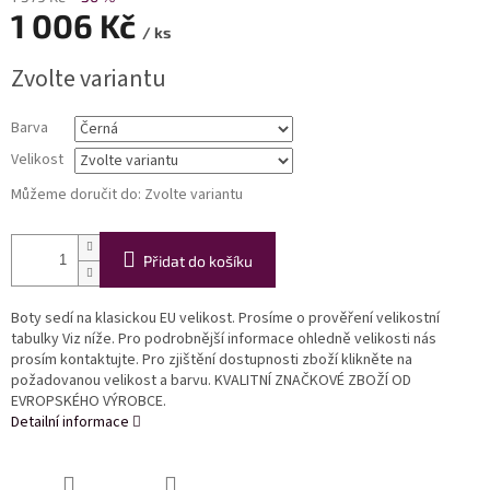
1 006 Kč
/ ks
Měrná
Zvolte variantu
cena:
Barva
Velikost
Můžeme doručit do:
Zvolte variantu
Přidat do košíku
Boty sedí na klasickou EU velikost. Prosíme o prověření velikostní
tabulky Viz níže. Pro podrobnější informace ohledně velikosti nás
prosím kontaktujte. Pro zjištění dostupnosti zboží klikněte na
požadovanou velikost a barvu. KVALITNÍ ZNAČKOVÉ ZBOŽÍ OD
EVROPSKÉHO VÝROBCE.
Detailní informace