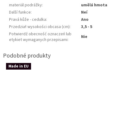
materiál podrážky
:
umělá hmota
Další funkce
:
Neí
Pravá kůže - cedulka
:
Ano
Przedział wysokości obcasa (cm)
:
3,5 - 5
Potwierdź obecność oznaczeń lub
Nie
etykiet wymaganych przepisami
:
Made in EU