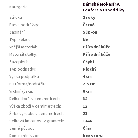
Dámské Mokasíny,
Kategorie
:
Loafers a Espadrilky
Záruka
:
2 roky
Barva podrážky
:
Černá
Zapínání
:
Slip-on
Typ izolace
:
Ne
Vnější materiál
:
Přírodní kůže
Materiál stélky
:
Přírodní kůže
Zazeplení
:
Chybí
Typ podpatku
:
Plochý
Výška podpatku
:
4 cm
Platforma/Podrážka
:
2,5 cm
Vrchní výška
:
6 cm
Délka zboží v centimetrech
:
32
Výška zboží v centimetrech
:
12
Šířka výrobku v centimetrech
:
21
Celková hmotnost v gramech
:
1344
Země původu
:
Čína
Dominantní vzor
:
bez vzoru