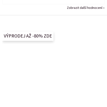
Zobrazit další hodnocení
Z
á
p
a
VÝPRODEJ AŽ -80% ZDE
t
í