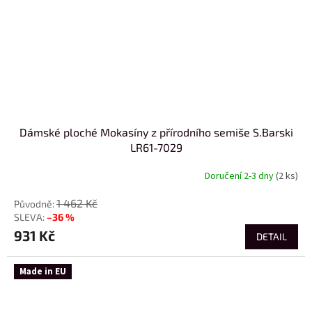
Dámské ploché Mokasíny z přírodního semiše S.Barski
LR61-7029
Doručení 2-3 dny
(2 ks)
1 462 Kč
–36 %
931 Kč
DETAIL
Made in EU