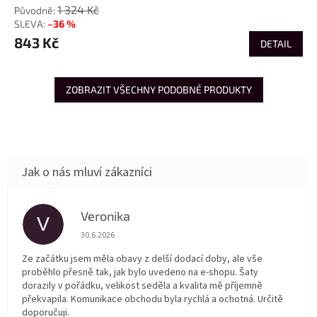
1 324 Kč
–36 %
843 Kč
DETAIL
ZOBRAZIT VŠECHNY PODOBNÉ PRODUKTY
Veronika
V
Hodnocení obchodu je 5 z 5 hvězdiček.
30.6.2026
Ze začátku jsem měla obavy z delší dodací doby, ale vše
proběhlo přesně tak, jak bylo uvedeno na e-shopu. Šaty
dorazily v pořádku, velikost seděla a kvalita mě příjemně
překvapila. Komunikace obchodu byla rychlá a ochotná. Určitě
doporučuji.