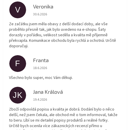
Veronika
V
Hodnocení obchodu je 5 z 5 hvězdiček.
30.6.2026
Ze začátku jsem měla obavy z delší dodací doby, ale vše
proběhlo přesně tak, jak bylo uvedeno na e-shopu. Šaty
dorazily v pořádku, velikost seděla a kvalita mě příjemně
překvapila. Komunikace obchodu byla rychlá a ochotná. Určitě
doporučuji.
Franta
F
Hodnocení obchodu je 5 z 5 hvězdiček.
18.6.2026
Všechno bylo super, moc Vám děkuji.
Jana Králová
JK
Hodnocení obchodu je 5 z 5 hvězdiček.
19.4.2026
Zboží odpovídá popisu a kvalita je dobrá. Dodání bylo o něco
delší, než jsem čekala, ale obchod mě o tom informoval, takže
to beru. Líbí se mi detailní popisy produktů a reálné fotky.
Určitě bych ocenila více zákaznických recenzí přímo u