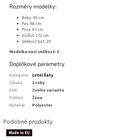
Rozměry modelky:
Boky: 85 cm
Pas: 68 cm
Prsa: 87 cm
Vzrůst: 172 cm
Velikost bot: 39
Modelka nosí velikost: S
Doplňkové parametry
Kategorie
:
Letní Šaty
Záruka
:
2 roky
EAN
:
Zvolte variantu
Pohlaví
:
Žena
Materiál
:
Polyester
Made in EU