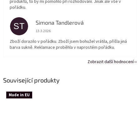
produktů, to by mi pomohlo při rozhodování. Jinak ale vše v
pořádku.
Simona Tandlerová
ST
Hodnocení obchodu je 5 z 5 hvězdiček.
13.3.2026
Zboží dorazilo v pořádku. Zboží jsem bohužel vrátila, přišla jiná
barva sukně. Reklamace proběhla v naprostém pořádku.
Zobrazit další hodnocení
Související produkty
Made in EU