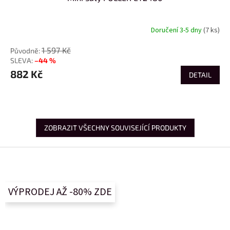
Doručení 3-5 dny
(7 ks)
1 597 Kč
–44 %
882 Kč
DETAIL
ZOBRAZIT VŠECHNY SOUVISEJÍCÍ PRODUKTY
Z
á
p
a
VÝPRODEJ AŽ -80% ZDE
t
í