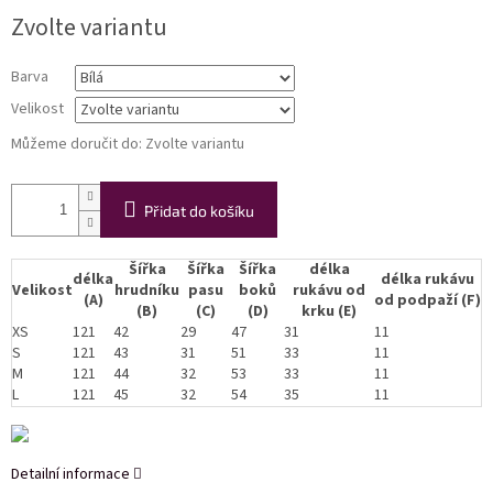
Měrná
Zvolte variantu
cena:
Barva
Velikost
Můžeme doručit do:
Zvolte variantu
Přidat do košíku
Šířka
Šířka
Šířka
délka
délka
délka rukávu
Velikost
hrudníku
pasu
boků
rukávu od
(A)
od podpaží (F)
(B)
(C)
(D)
krku (E)
XS
121
42
29
47
31
11
S
121
43
31
51
33
11
M
121
44
32
53
33
11
L
121
45
32
54
35
11
Detailní informace