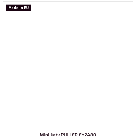
Made in EU
Mini šaty PULLER EY2480