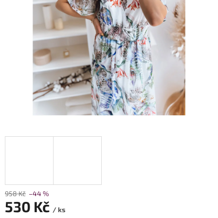
958 Kč
–44 %
530 Kč
/ ks