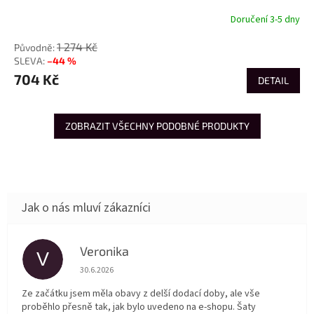
Doručení 3-5 dny
1 274 Kč
–44 %
704 Kč
DETAIL
ZOBRAZIT VŠECHNY PODOBNÉ PRODUKTY
Veronika
V
Hodnocení obchodu je 5 z 5 hvězdiček.
30.6.2026
Ze začátku jsem měla obavy z delší dodací doby, ale vše
proběhlo přesně tak, jak bylo uvedeno na e-shopu. Šaty