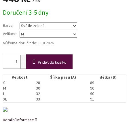
/ ks
Měrná
Doručení 3-5 dny
cena:
Barva
Velikost
Můžeme doručit do:
11.8.2026
Přidat do košíku
Velikost
Šířka pasu (A)
délka (B)
S
28
89
M
30
90
L
32
90
XL
33
91
Detailní informace