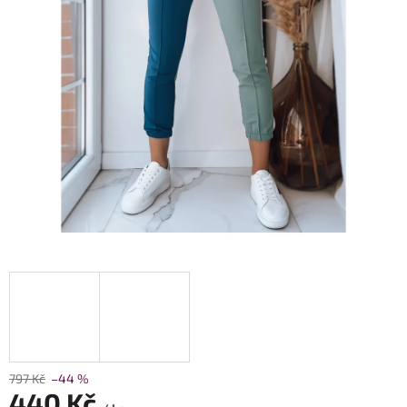
797 Kč
–44 %
440 Kč