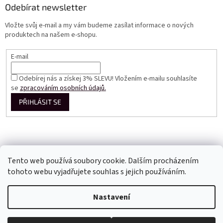
Odebírat newsletter
Vložte svůj e-mail a my vám budeme zasílat informace o nových
produktech na našem e-shopu.
E-mail
Odebírej nás a získej 3% SLEVU! Vložením e-mailu souhlasíte
se
zpracováním osobních údajů.
PŘIHLÁSIT SE
Tento web používá soubory cookie. Dalším procházením
tohoto webu vyjadřujete souhlas s jejich používáním.
Vytvořil Shoptet
Nastavení
Copyright 2026
Perfect Dress EU
. Všechna práva vyhrazena.