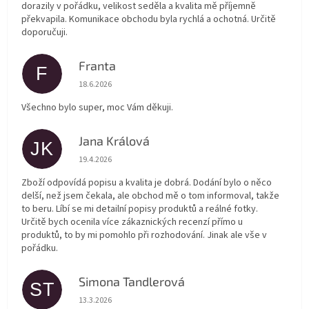
dorazily v pořádku, velikost seděla a kvalita mě příjemně
překvapila. Komunikace obchodu byla rychlá a ochotná. Určitě
doporučuji.
Franta
F
Hodnocení obchodu je 5 z 5 hvězdiček.
18.6.2026
Všechno bylo super, moc Vám děkuji.
Jana Králová
JK
Hodnocení obchodu je 5 z 5 hvězdiček.
19.4.2026
Zboží odpovídá popisu a kvalita je dobrá. Dodání bylo o něco
delší, než jsem čekala, ale obchod mě o tom informoval, takže
to beru. Líbí se mi detailní popisy produktů a reálné fotky.
Určitě bych ocenila více zákaznických recenzí přímo u
produktů, to by mi pomohlo při rozhodování. Jinak ale vše v
pořádku.
Simona Tandlerová
ST
Hodnocení obchodu je 5 z 5 hvězdiček.
13.3.2026