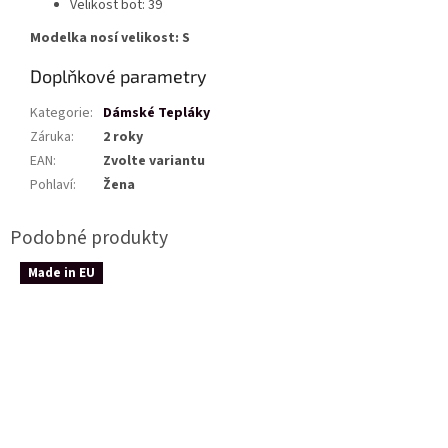
Velikost bot: 39
Modelka nosí velikost: S
Doplňkové parametry
Kategorie
:
Dámské Tepláky
Záruka
:
2 roky
EAN
:
Zvolte variantu
Pohlaví
:
Žena
Made in EU