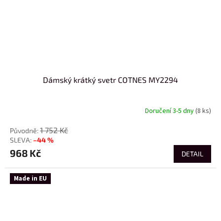
Dámský krátký svetr COTNES MY2294
Doručení 3-5 dny
(8 ks)
1 752 Kč
–44 %
968 Kč
DETAIL
Made in EU