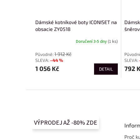
Dámské kotníkové boty ICONISET na
Dámské
obsacie ZY0518
šněrov
Doručení 3-5 dny
(1 ks)
1 912 Kč
–44 %
1 056 Kč
792 
DETAIL
Z
á
p
a
t
VÝPRODEJ AŽ -80% ZDE
Infor
í
Proč k