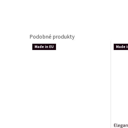
Made in EU
Made i
Elegan