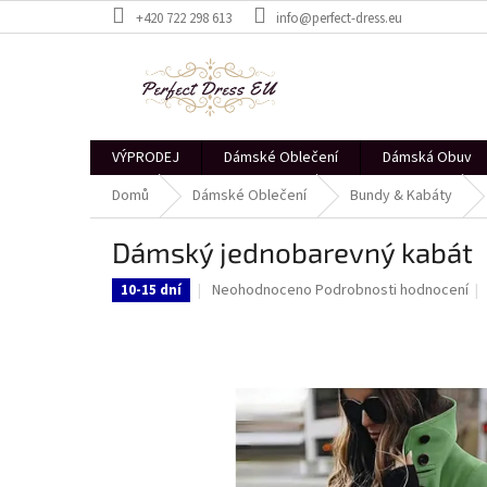
Přejít
+420 722 298 613
info@perfect-dress.eu
na
obsah
VÝPRODEJ
Dámské Oblečení
Dámská Obuv
Domů
Dámské Oblečení
Bundy & Kabáty
Dámský jednobarevný kabát
Průměrné
Neohodnoceno
Podrobnosti hodnocení
10-15 dní
hodnocení
produktu
je
0,0
z
5
hvězdiček.