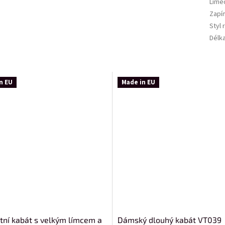
Líme
Zapí
Styl 
Délk
n EU
Made in EU
tní kabát s velkým límcem a
Dámský dlouhý kabát VT039