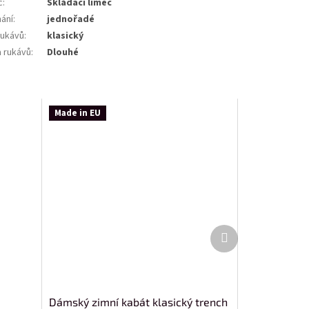
c
:
Skládací límec
nání
:
jednořadé
rukávů
:
klasický
a rukávů
:
Dlouhé
Made in EU
Další
produkt
Dámský zimní kabát klasický trench