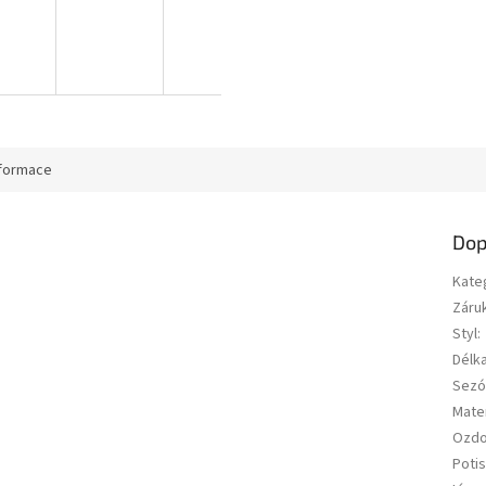
nformace
Dop
Kate
Záru
Styl
:
Délk
Sezó
Mater
Ozd
Potis