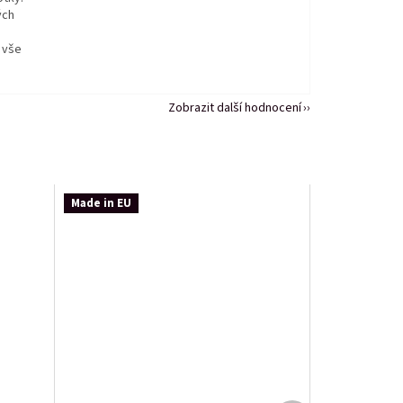
ých
 vše
Zobrazit další hodnocení
Made in EU