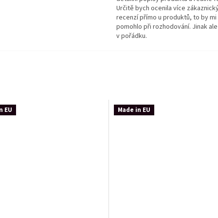
Určitě bych ocenila více zákaznick
recenzí přímo u produktů, to by mi
pomohlo při rozhodování. Jinak ale
v pořádku.
n EU
Made in EU