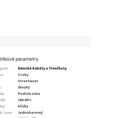
lňkové parametry
gorie
:
Dámské Kabáty a Trenčkoty
ka
:
2 roky
Streetwear
a
:
dlouhý
na
:
Podzim zima
iál
:
100.00%
oby
:
křídla
k / vzor
:
Jednobarevný