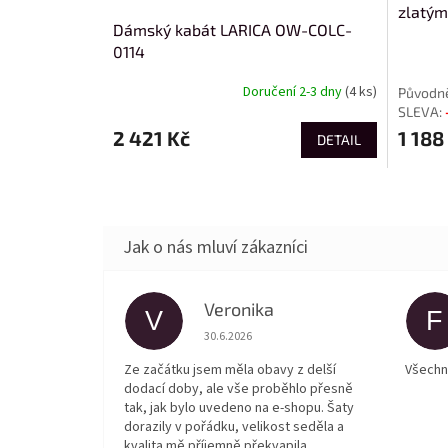
zlatý
Dámský kabát LARICA OW-COLC-
0114
Doručení 2-3 dny
(4 ks)
2 421 Kč
1 188
DETAIL
Veronika
V
F
Hodnocení obchodu je 5 z 5 hvězdiček.
30.6.2026
Ze začátku jsem měla obavy z delší
Všechn
dodací doby, ale vše proběhlo přesně
tak, jak bylo uvedeno na e-shopu. Šaty
dorazily v pořádku, velikost seděla a
kvalita mě příjemně překvapila.