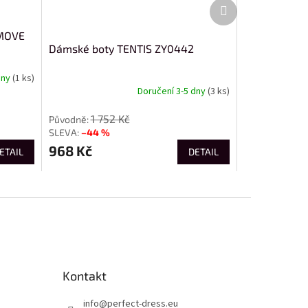
Další
produkt
CMOVE
Dámské boty TENTIS ZY0442
dny
(1 ks)
Doručení 3-5 dny
(3 ks)
1 752 Kč
–44 %
968 Kč
ETAIL
DETAIL
Kontakt
info
@
perfect-dress.eu