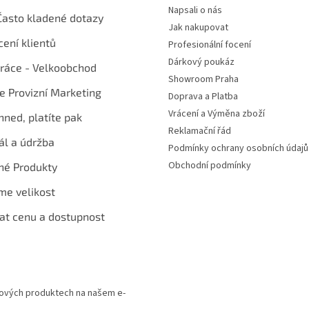
Napsali o nás
Často kladené dotazy
Jak nakupovat
ení klientů
Profesionální focení
Dárkový poukáz
ráce - Velkoobchod
Showroom Praha
te Provizní Marketing
Doprava a Platba
Vrácení a Výměna zboží
hned, platíte pak
Reklamační řád
ál a údržba
Podmínky ochrany osobních údajů
Obchodní podmínky
né Produkty
me velikost
at cenu a dostupnost
 nových produktech na našem e-