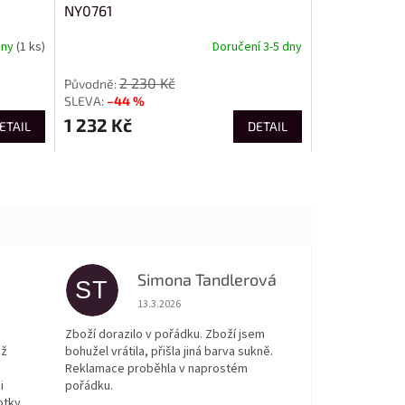
NY0761
dny
(1 ks)
Doručení 3-5 dny
2 230 Kč
–44 %
1 232 Kč
ETAIL
DETAIL
Simona Tandlerová
ST
 5 z 5 hvězdiček.
Hodnocení obchodu je 5 z 5 hvězdiček.
13.3.2026
Zboží dorazilo v pořádku. Zboží jsem
ež
bohužel vrátila, přišla jiná barva sukně.
Reklamace proběhla v naprostém
i
pořádku.
otky.