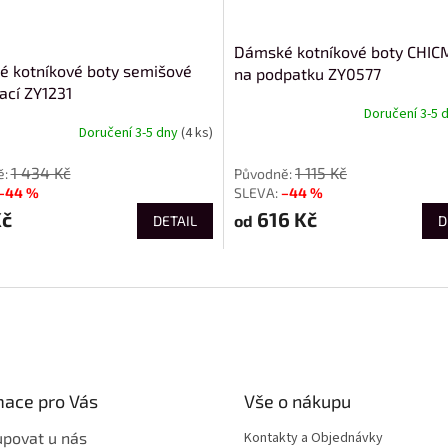
Dámské kotníkové boty CHI
 kotníkové boty semišové
na podpatku ZY0577
ací ZY1231
Doručení 3-5 
Doručení 3-5 dny
(4 ks)
od
1 434 Kč
1 115 Kč
–44 %
–44 %
Kč
616 Kč
od
DETAIL
D
mace pro Vás
Vše o nákupu
upovat u nás
Kontakty a Objednávky