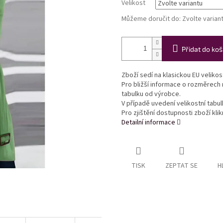
Velikost
Můžeme doručit do:
Zvolte varian
Přidat do koš
Zboží sedí na klasickou EU veliko
Pro bližší informace o rozměrech
tabulku od výrobce.
V případě uvedení velikostní tabu
Pro zjištění dostupnosti zboží kl
Detailní informace
TISK
ZEPTAT SE
H