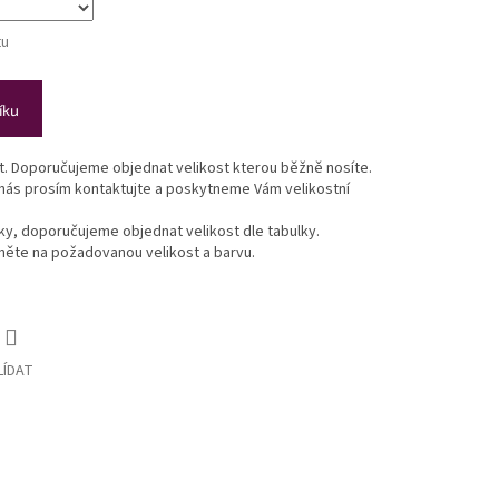
tu
íku
st. Doporučujeme objednat velikost kterou běžně nosíte.
 nás prosím kontaktujte a poskytneme Vám velikostní
lky, doporučujeme objednat velikost dle tabulky.
ikněte na požadovanou velikost a barvu.
LÍDAT