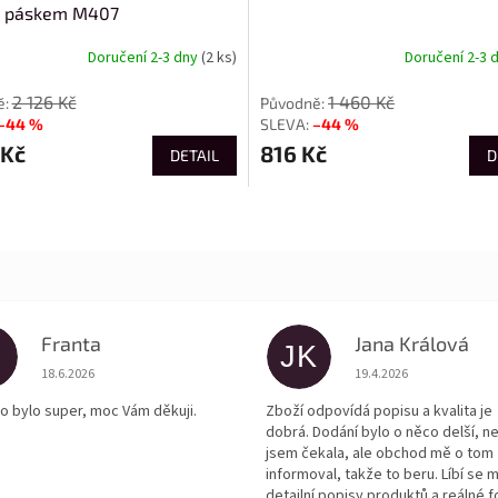
m páskem M407
Doručení 2-3 dny
(2 ks)
Doručení 2-3 
2 126 Kč
1 460 Kč
–44 %
–44 %
 Kč
816 Kč
DETAIL
D
Franta
Jana Králová
JK
Hodnocení obchodu je 5 z 5 hvězdiček.
Hodnocení obchodu je
18.6.2026
19.4.2026
o bylo super, moc Vám děkuji.
Zboží odpovídá popisu a kvalita je
dobrá. Dodání bylo o něco delší, n
jsem čekala, ale obchod mě o tom
informoval, takže to beru. Líbí se m
detailní popisy produktů a reálné f