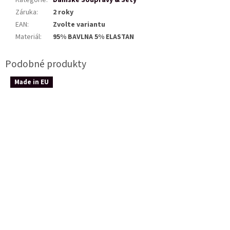
Kategorie
:
Dámské Soupravy & Sety
Záruka
:
2 roky
EAN
:
Zvolte variantu
Materiál
:
95% BAVLNA 5% ELASTAN
Made in EU