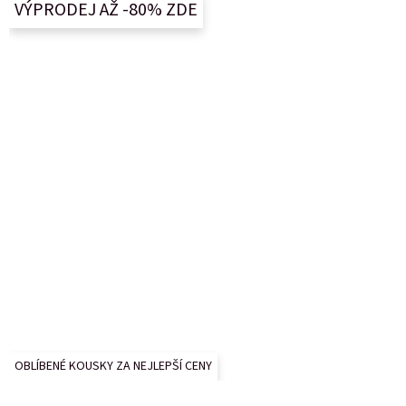
VÝPRODEJ AŽ -80% ZDE
t
í
OBLÍBENÉ KOUSKY ZA NEJLEPŠÍ CENY