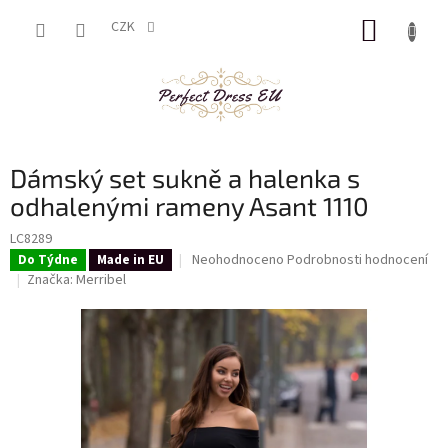
Přejít
NÁKUP
na
CZK
obsah
KOŠÍK
Dámský set sukně a halenka s
odhalenými rameny Asant 1110
LC8289
Průměrné
Neohodnoceno
Podrobnosti hodnocení
Do Týdne
Made in EU
hodnocení
Značka:
Merribel
produktu
je
0,0
z
5
hvězdiček.