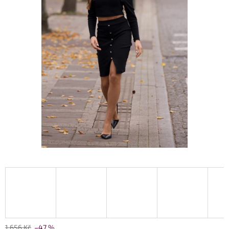
1 656 Kč
–47 %