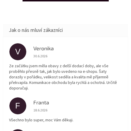
Veronika
V
Hodnocení obchodu je 5 z 5 hvězdiček.
30.6.2026
Ze začátku jsem měla obavy z delší dodací doby, ale vše
proběhlo přesně tak, jak bylo uvedeno na e-shopu. Šaty
dorazily v pořádku, velikost seděla a kvalita mě příjemně
překvapila. Komunikace obchodu byla rychlá a ochotná. Určitě
doporučuji.
Franta
F
Hodnocení obchodu je 5 z 5 hvězdiček.
18.6.2026
Všechno bylo super, moc Vám děkuji.