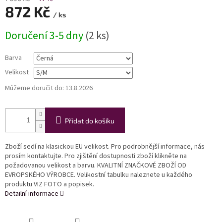
872 Kč
/ ks
Měrná
Doručení 3-5 dny
(2 ks)
cena:
Barva
Velikost
Můžeme doručit do:
13.8.2026
Přidat do košíku
Zboží sedí na klasickou EU velikost. Pro podrobnější informace, nás
prosím kontaktujte. Pro zjištění dostupnosti zboží klikněte na
požadovanou velikost a barvu. KVALITNÍ ZNAČKOVÉ ZBOŽÍ OD
EVROPSKÉHO VÝROBCE. Velikostní tabulku naleznete u každého
produktu VIZ FOTO a popisek.
Detailní informace