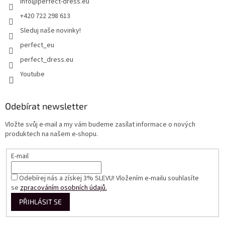
info
@
perfect-dress.eu
+420 722 298 613
Sleduj naše novinky!
perfect_eu
perfect_dress.eu
Youtube
Odebírat newsletter
Vložte svůj e-mail a my vám budeme zasílat informace o nových
produktech na našem e-shopu.
E-mail
Odebírej nás a získej 3% SLEVU! Vložením e-mailu souhlasíte
se
zpracováním osobních údajů.
PŘIHLÁSIT SE