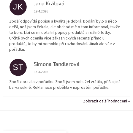
Jana Králová
JK
Hodnocení obchodu je 5 z 5 hvězdiček.
19.4.2026
Zboží odpovídá popisu a kvalita je dobrá. Dodání bylo o něco
delší, než jsem čekala, ale obchod mě o tom informoval, takže
to beru. Líbí se mi detailní popisy produktů a reálné fotky.
Určitě bych ocenila více zákaznických recenzí přímo u
produktů, to by mi pomohlo při rozhodování. Jinak ale vše v
pořádku.
Simona Tandlerová
ST
Hodnocení obchodu je 5 z 5 hvězdiček.
13.3.2026
Zboží dorazilo v pořádku. Zboží jsem bohužel vrátila, přišla jiná
barva sukně. Reklamace proběhla v naprostém pořádku.
Zobrazit další hodnocení
Z
á
p
a