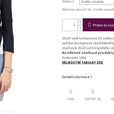
Velikost
Můžeme doručit do:
Zvolte varian
Přidat do koš
Zboží sedí na klasickou EU veliko
zjištění dostupnosti zboží kliknět
značkové zboží od Evropského v
Na některé značkové produkty 
Dodavatel: Itálie
VELIKOSTNÍ TABULKY ZDE
Detailní informace
TISK
ZEPTAT SE
H