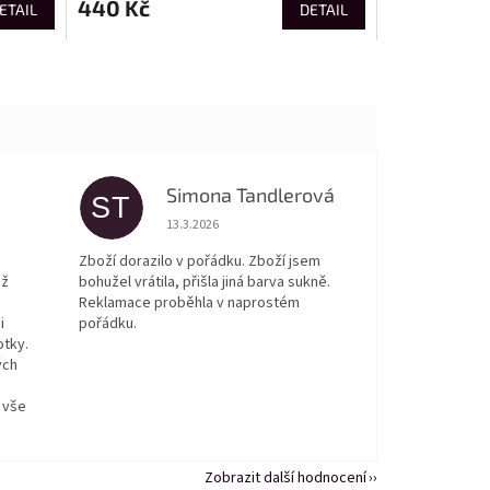
440 Kč
ETAIL
DETAIL
Simona Tandlerová
ST
 5 z 5 hvězdiček.
Hodnocení obchodu je 5 z 5 hvězdiček.
13.3.2026
Zboží dorazilo v pořádku. Zboží jsem
ež
bohužel vrátila, přišla jiná barva sukně.
Reklamace proběhla v naprostém
i
pořádku.
otky.
ých
 vše
Zobrazit další hodnocení