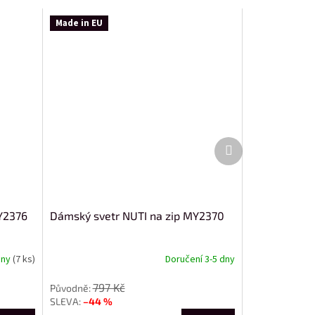
Made in EU
Další
produkt
Y2376
Dámský svetr NUTI na zip MY2370
dny
(7 ks)
Doručení 3-5 dny
797 Kč
–44 %