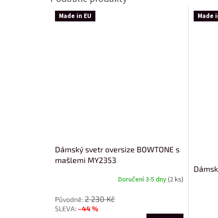
Made in EU
Made i
Dámský svetr oversize BOWTONE s
mašlemi MY2353
Dámský
Doručení 3-5 dny
(2 ks)
2 230 Kč
–44 %