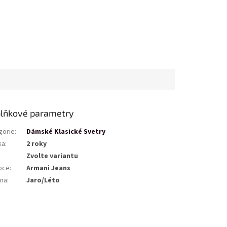
lňkové parametry
gorie
:
Dámské Klasické Svetry
ka
:
2 roky
Zvolte variantu
bce
:
Armani Jeans
na
:
Jaro/Léto