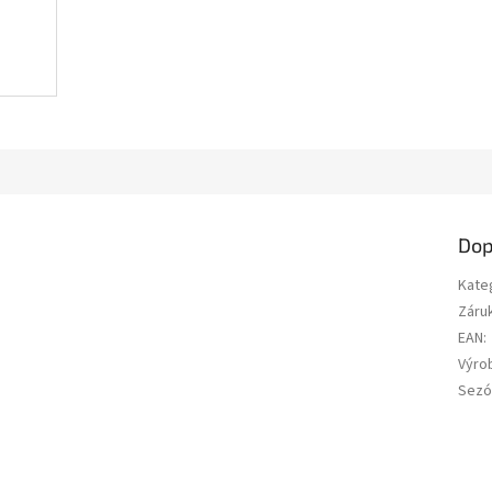
Dop
Kate
Záru
EAN
:
Výro
Sezó