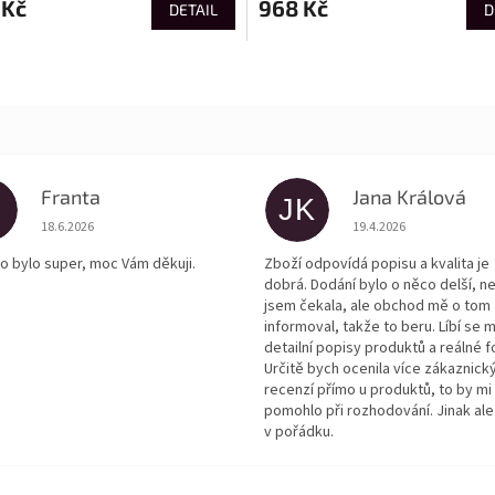
 Kč
968 Kč
DETAIL
D
Franta
Jana Králová
JK
Hodnocení obchodu je 5 z 5 hvězdiček.
Hodnocení obchodu je
18.6.2026
19.4.2026
o bylo super, moc Vám děkuji.
Zboží odpovídá popisu a kvalita je
dobrá. Dodání bylo o něco delší, n
jsem čekala, ale obchod mě o tom
informoval, takže to beru. Líbí se m
detailní popisy produktů a reálné f
Určitě bych ocenila více zákaznick
recenzí přímo u produktů, to by mi
pomohlo při rozhodování. Jinak ale
v pořádku.