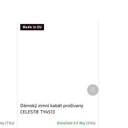
Made in EU
Další
produkt
Dámský zimní kabát prošívaný
CELESTIE TY4513
dny
(7 ks)
Doručení 3-5 dny
(3 ks)