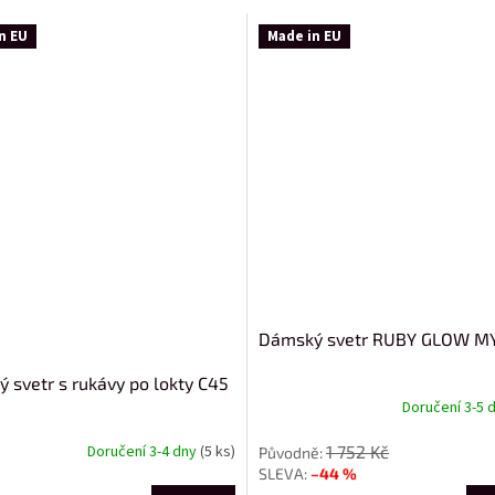
n EU
Made in EU
Dámský svetr RUBY GLOW M
 svetr s rukávy po lokty C45
Doručení 3-5 
1 752 Kč
Doručení 3-4 dny
(5 ks)
–44 %