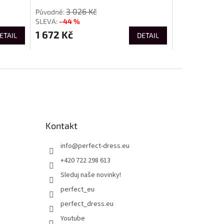
3 026 Kč
–44 %
1 672 Kč
ETAIL
DETAIL
Kontakt
info
@
perfect-dress.eu
+420 722 298 613
Sleduj naše novinky!
perfect_eu
perfect_dress.eu
Youtube