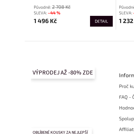
2 708 Kč
–44 %
1 496 Kč
1 232
DETAIL
Z
á
p
a
t
VÝPRODEJ AŽ -80% ZDE
Infor
í
Proč k
FAQ - 
Hodnoc
Spolup
Affilia
OBLÍBENÉ KOUSKY ZA NEJLEPŠÍ