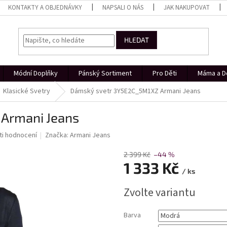
KONTAKTY A OBJEDNÁVKY
NAPSALI O NÁS
JAK NAKUPOVAT
HLEDAT
Módní Doplňky
Pánský Sortiment
Pro Děti
Máma a D
Klasické Svetry
Dámský svetr 3Y5E2C_5M1XZ Armani Jeans
Armani Jeans
i hodnocení
Značka:
Armani Jeans
2 399 Kč
–44 %
1 333 Kč
/ ks
Měrná
Zvolte variantu
cena:
Barva