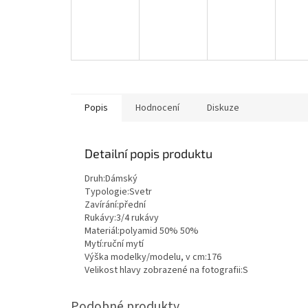
Popis
Hodnocení
Diskuze
Detailní popis produktu
Druh:
Dámský
Typologie:
Svetr
Zavírání:
přední
Rukávy:
3/4 rukávy
Materiál:
polyamid 50% 50%
Mytí:
ruční mytí
Výška modelky/modelu, v cm:
176
Velikost hlavy zobrazené na fotografii:
S