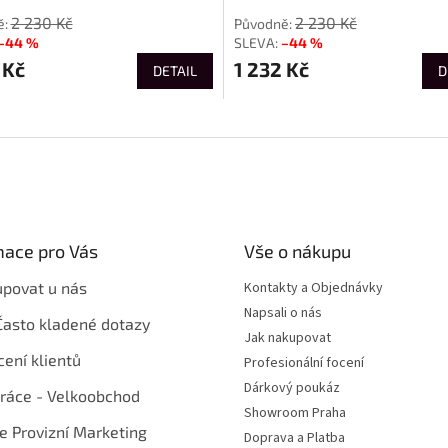
2 230 Kč
2 230 Kč
–44 %
–44 %
 Kč
1 232 Kč
DETAIL
D
mace pro Vás
Vše o nákupu
upovat u nás
Kontakty a Objednávky
Napsali o nás
Často kladené dotazy
Jak nakupovat
ení klientů
Profesionální focení
Dárkový poukáz
ráce - Velkoobchod
Showroom Praha
te Provizní Marketing
Doprava a Platba