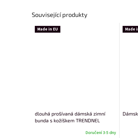
Související produkty
Made in EU
Made i
dlouhá prošívaná dámská zimní
Dámsk
bunda s kožíškem TRENDNEL
TY4587
Doručení 3-5 dny