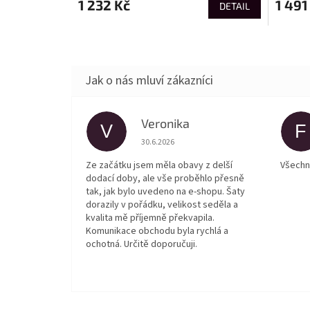
1 232 Kč
1 491
DETAIL
Veronika
V
F
Hodnocení obchodu je 5 z 5 hvězdiček.
30.6.2026
Ze začátku jsem měla obavy z delší
Všechn
dodací doby, ale vše proběhlo přesně
tak, jak bylo uvedeno na e-shopu. Šaty
dorazily v pořádku, velikost seděla a
kvalita mě příjemně překvapila.
Komunikace obchodu byla rychlá a
ochotná. Určitě doporučuji.