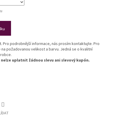
tu
íku
st. Pro podrobnější informace, nás prosím kontaktujte. Pro
e na požadovanou velikost a barvu. Jedná se o kvalitní
ýrobce.
nelze uplatnit žádnou slevu ani slevový kupón.
LÍDAT