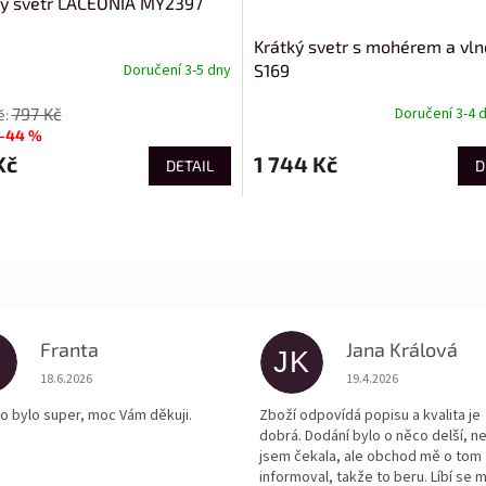
ý svetr LACEONIA MY2397
Krátký svetr s mohérem a vl
S169
Doručení 3-5 dny
797 Kč
Doručení 3-4 
–44 %
Kč
1 744 Kč
DETAIL
D
Franta
Jana Králová
JK
Hodnocení obchodu je 5 z 5 hvězdiček.
Hodnocení obchodu je
18.6.2026
19.4.2026
o bylo super, moc Vám děkuji.
Zboží odpovídá popisu a kvalita je
dobrá. Dodání bylo o něco delší, n
jsem čekala, ale obchod mě o tom
informoval, takže to beru. Líbí se m