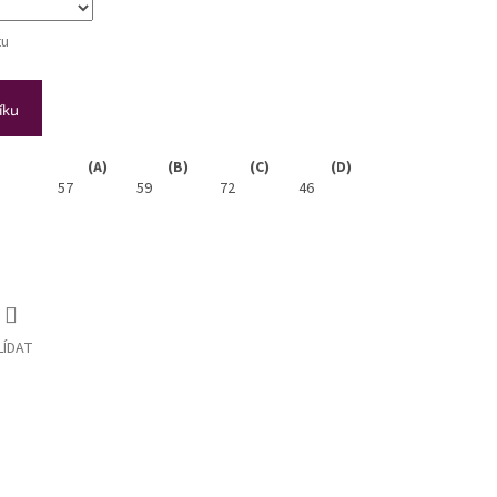
tu
íku
(A)
(B)
(C)
(D)
57
59
72
46
LÍDAT