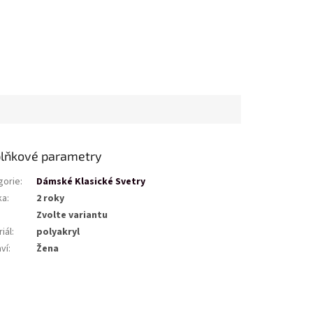
lňkové parametry
gorie
:
Dámské Klasické Svetry
ka
:
2 roky
Zvolte variantu
iál
:
polyakryl
ví
:
Žena