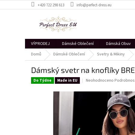
Přejít
+420 722 298 613
info@perfect-dress.eu
na
obsah
VÝPRODEJ
Dámské Oblečení
Dámská Obuv
Domů
Dámské Oblečení
Svetry & Mikiny
Dámský svetr na knoflíky B
Průměrné
Neohodnoceno
Podrobnost
Do Týdne
Made in EU
hodnocení
produktu
je
0,0
z
5
hvězdiček.