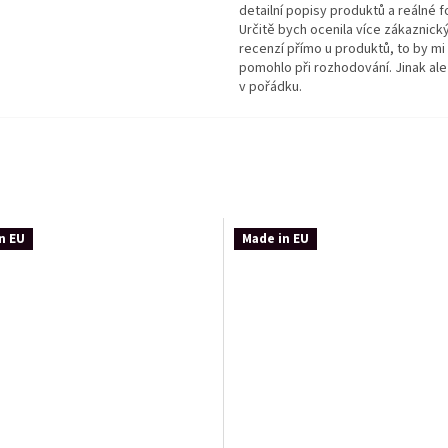
detailní popisy produktů a reálné f
Určitě bych ocenila více zákaznick
recenzí přímo u produktů, to by mi
pomohlo při rozhodování. Jinak ale
v pořádku.
n EU
Made in EU