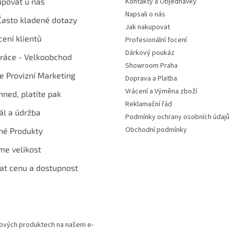
upovat u nás
Kontakty a Objednávky
Napsali o nás
Často kladené dotazy
Jak nakupovat
ení klientů
Profesionální focení
Dárkový poukáz
ráce - Velkoobchod
Showroom Praha
te Provizní Marketing
Doprava a Platba
Vrácení a Výměna zboží
hned, platíte pak
Reklamační řád
ál a údržba
Podmínky ochrany osobních údajů
Obchodní podmínky
né Produkty
me velikost
at cenu a dostupnost
 nových produktech na našem e-