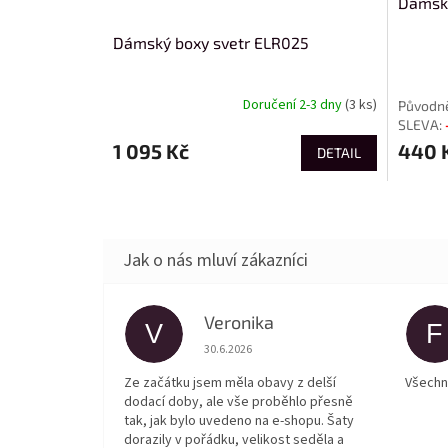
Dámsk
Dámský boxy svetr ELR025
Doručení 2-3 dny
(3 ks)
1 095 Kč
440 
DETAIL
Veronika
V
F
Hodnocení obchodu je 5 z 5 hvězdiček.
30.6.2026
Ze začátku jsem měla obavy z delší
Všechn
dodací doby, ale vše proběhlo přesně
tak, jak bylo uvedeno na e-shopu. Šaty
dorazily v pořádku, velikost seděla a