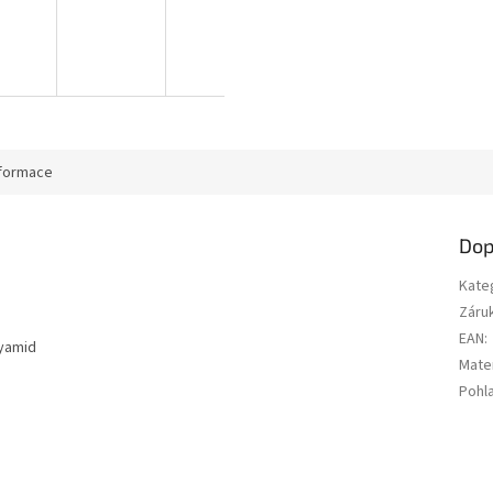
nformace
Dop
Kate
Záru
EAN
:
lyamid
Mater
Pohla