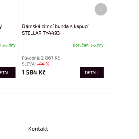
Další
produkt
ý
Dámská zimní bunda s kapucí
STELLAR TY4493
 3-5 dny
Doručení 3-5 dny
2 867 Kč
–44 %
1 584 Kč
ETAIL
DETAIL
Kontakt