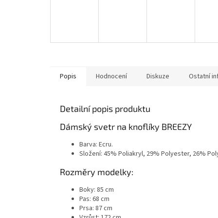
Popis
Hodnocení
Diskuze
Ostatní i
Detailní popis produktu
Dámský svetr na knoflíky BREEZY
Barva: Ecru.
Složení: 45% Poliakryl, 29% Polyester, 26% Po
Rozměry modelky:
Boky: 85 cm
Pas: 68 cm
Prsa: 87 cm
Vzrůst: 172 cm