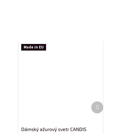
Made in EU
Další
produkt
Dámský ažurový svetr CANDIS