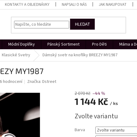
KONTAKTY A OBJEDNÁVKY
NAPSALI O NÁS
JAK NAKUPOVAT
HLEDAT
Módní Doplňky
Pánský Sortiment
Pro Děti
Máma a D
Klasické Svetry
Dámský svetr na knoflíky BREEZY MY1987
REEZY MY1987
i hodnocení
Značka:
Dstreet
2 070 Kč
–44 %
1 144 Kč
/ ks
Měrná
Zvolte variantu
cena:
Barva