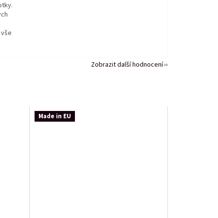
otky.
ých
 vše
Zobrazit další hodnocení
Made in EU