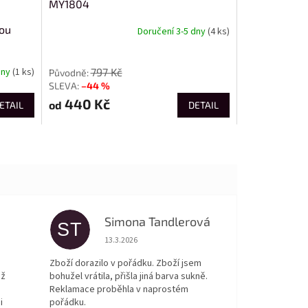
MY1804
nou
Doručení 3-5 dny
(4 ks)
od
797 Kč
dny
(1 ks)
–44 %
440 Kč
od
ETAIL
DETAIL
Simona Tandlerová
ST
 5 z 5 hvězdiček.
Hodnocení obchodu je 5 z 5 hvězdiček.
13.3.2026
Zboží dorazilo v pořádku. Zboží jsem
ež
bohužel vrátila, přišla jiná barva sukně.
Reklamace proběhla v naprostém
i
pořádku.