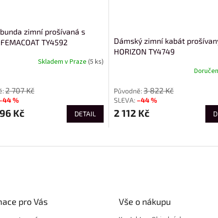
bunda zimní prošívaná s
Dámský zimní kabát prošívan
í FEMACOAT TY4592
HORIZON TY4749
Skladem v Praze
(5 ks)
Doručení
2 707 Kč
3 822 Kč
–44 %
–44 %
96 Kč
2 112 Kč
DETAIL
D
mace pro Vás
Vše o nákupu