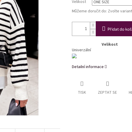
Velikost
Můžeme doručit do:
Zvolte varian
Přidat do koš
Velikost
Univerzální
Detailní informace
TISK
ZEPTAT SE
H