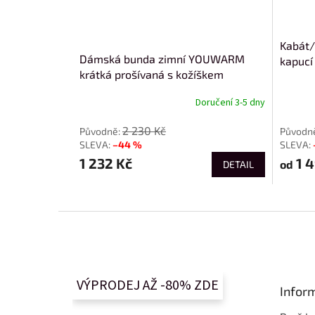
Kabát/
Dámská bunda zimní YOUWARM
kapuc
krátká prošívaná s kožíškem
TY5006
Doručení 3-5 dny
od
2 230 Kč
–44 %
1 232 Kč
1 4
od
DETAIL
Z
á
p
a
t
VÝPRODEJ AŽ -80% ZDE
Infor
í