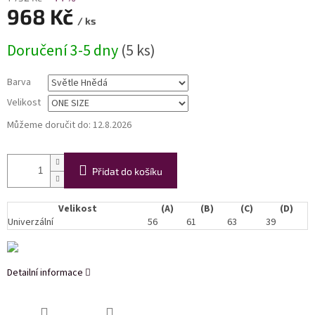
968 Kč
/ ks
Měrná
Doručení 3-5 dny
(5 ks)
cena:
Barva
Velikost
Můžeme doručit do:
12.8.2026
Přidat do košíku
Velikost
(A)
(B)
(C)
(D)
Univerzální
56
61
63
39
Detailní informace