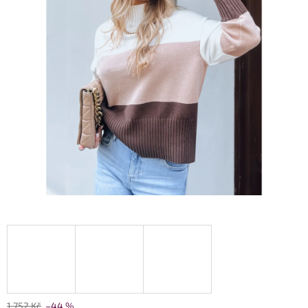
1 752 Kč
–44 %