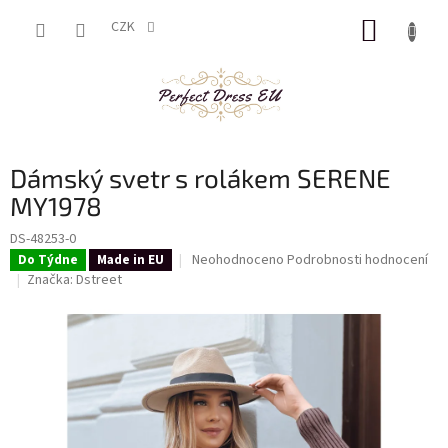
Přejít
NÁKUP
na
CZK
obsah
KOŠÍK
Dámský svetr s rolákem SERENE
MY1978
DS-48253-0
Průměrné
Neohodnoceno
Podrobnosti hodnocení
Do Týdne
Made in EU
hodnocení
Značka:
Dstreet
produktu
je
0,0
z
5
hvězdiček.