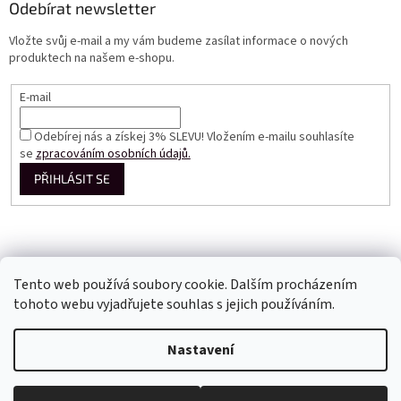
Odebírat newsletter
Vložte svůj e-mail a my vám budeme zasílat informace o nových
produktech na našem e-shopu.
E-mail
Odebírej nás a získej 3% SLEVU! Vložením e-mailu souhlasíte
se
zpracováním osobních údajů.
PŘIHLÁSIT SE
Tento web používá soubory cookie. Dalším procházením
tohoto webu vyjadřujete souhlas s jejich používáním.
Vytvořil Shoptet
Nastavení
Copyright 2026
Perfect Dress EU
. Všechna práva vyhrazena.