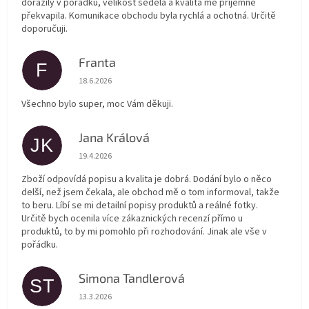
dorazily v pořádku, velikost seděla a kvalita mě příjemně
překvapila. Komunikace obchodu byla rychlá a ochotná. Určitě
doporučuji.
Franta
F
Hodnocení obchodu je 5 z 5 hvězdiček.
18.6.2026
Všechno bylo super, moc Vám děkuji.
Jana Králová
JK
Hodnocení obchodu je 5 z 5 hvězdiček.
19.4.2026
Zboží odpovídá popisu a kvalita je dobrá. Dodání bylo o něco
delší, než jsem čekala, ale obchod mě o tom informoval, takže
to beru. Líbí se mi detailní popisy produktů a reálné fotky.
Určitě bych ocenila více zákaznických recenzí přímo u
produktů, to by mi pomohlo při rozhodování. Jinak ale vše v
pořádku.
Simona Tandlerová
ST
Hodnocení obchodu je 5 z 5 hvězdiček.
13.3.2026