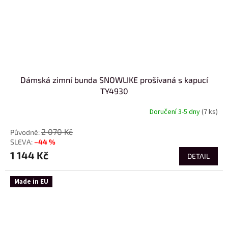
Dámská zimní bunda SNOWLIKE prošívaná s kapucí
TY4930
Doručení 3-5 dny
(7 ks)
2 070 Kč
–44 %
1 144 Kč
DETAIL
Made in EU