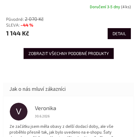
Doručení 3-5 dny
(4 ks)
2 070 Kč
–44 %
1 144 Kč
DETAIL
ZOBRAZIT VŠECHNY PODOBNÉ PRODUKTY
Veronika
V
Hodnocení obchodu je 5 z 5 hvězdiček.
30.6.2026
Ze začátku jsem měla obavy z delší dodací doby, ale vše
proběhlo přesně tak, jak bylo uvedeno na e-shopu. Šaty