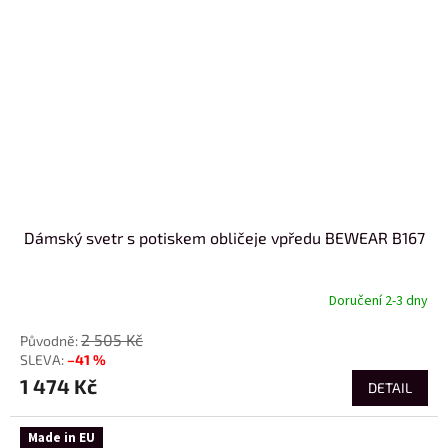
Dámský svetr s potiskem obličeje vpředu BEWEAR B167
Doručení 2-3 dny
2 505 Kč
–41 %
1 474 Kč
DETAIL
Made in EU