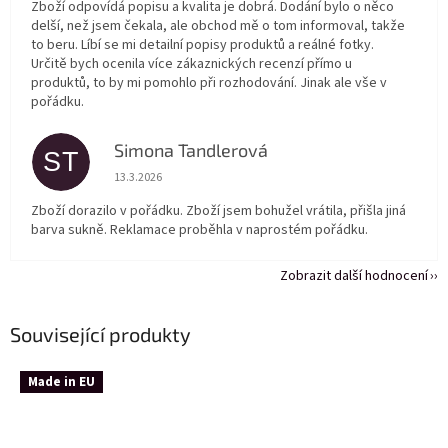
Zboží odpovídá popisu a kvalita je dobrá. Dodání bylo o něco
delší, než jsem čekala, ale obchod mě o tom informoval, takže
to beru. Líbí se mi detailní popisy produktů a reálné fotky.
Určitě bych ocenila více zákaznických recenzí přímo u
produktů, to by mi pomohlo při rozhodování. Jinak ale vše v
pořádku.
Simona Tandlerová
ST
Hodnocení obchodu je 5 z 5 hvězdiček.
13.3.2026
Zboží dorazilo v pořádku. Zboží jsem bohužel vrátila, přišla jiná
barva sukně. Reklamace proběhla v naprostém pořádku.
Zobrazit další hodnocení
Související produkty
Made in EU