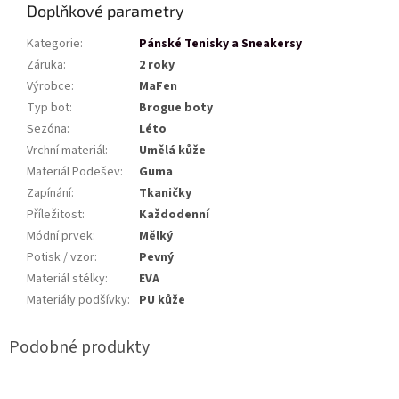
Doplňkové parametry
Kategorie
:
Pánské Tenisky a Sneakersy
Záruka
:
2 roky
Výrobce
:
MaFen
Typ bot
:
Brogue boty
Sezóna
:
Léto
Vrchní materiál
:
Umělá kůže
Materiál Podešev
:
Guma
Zapínání
:
Tkaničky
Příležitost
:
Každodenní
Módní prvek
:
Mělký
Potisk / vzor
:
Pevný
Materiál stélky
:
EVA
Materiály podšívky
:
PU kůže