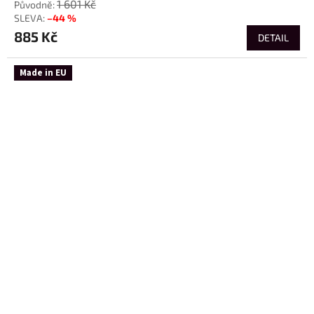
1 601 Kč
–44 %
885 Kč
DETAIL
Made in EU