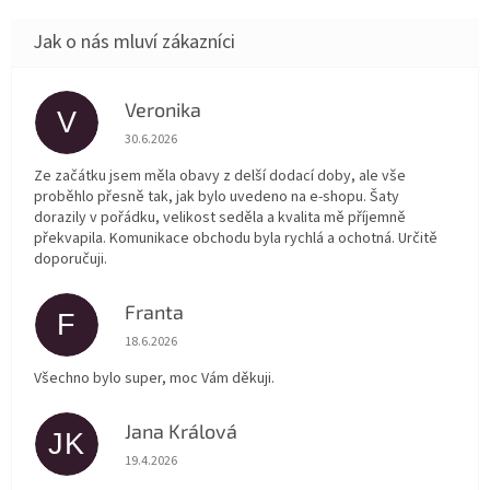
Veronika
V
Hodnocení obchodu je 5 z 5 hvězdiček.
30.6.2026
Ze začátku jsem měla obavy z delší dodací doby, ale vše
proběhlo přesně tak, jak bylo uvedeno na e-shopu. Šaty
dorazily v pořádku, velikost seděla a kvalita mě příjemně
překvapila. Komunikace obchodu byla rychlá a ochotná. Určitě
doporučuji.
Franta
F
Hodnocení obchodu je 5 z 5 hvězdiček.
18.6.2026
Všechno bylo super, moc Vám děkuji.
Jana Králová
JK
Hodnocení obchodu je 5 z 5 hvězdiček.
19.4.2026