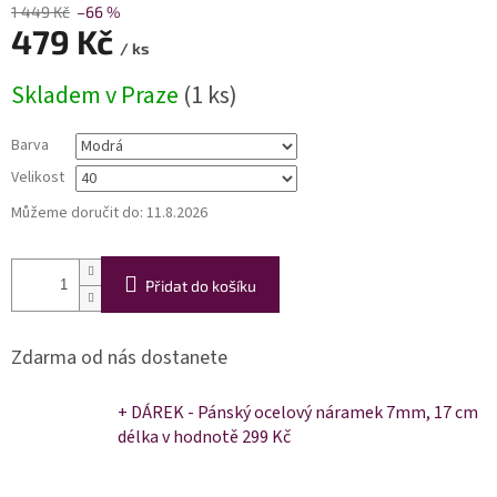
1 449 Kč
–66 %
479 Kč
/ ks
Měrná
Skladem v Praze
(1 ks)
cena:
Barva
Velikost
Můžeme doručit do:
11.8.2026
Přidat do košíku
Zdarma od nás dostanete
+ DÁREK - Pánský ocelový náramek 7mm, 17 cm
délka
v hodnotě 299 Kč