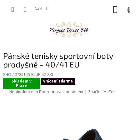
Přejít
NÁKUP
na
CZK
obsah
KOŠÍK
Pánské tenisky sportovní boty
prodyšné - 40/41 EU
SHO-50785155-BLUE-42-SKL
Skladem v
Vrácení zdarma
Praze
Průměrné
Neohodnoceno
Podrobnosti hodnocení
Značka:
MaFen
hodnocení
produktu
je
0,0
z
5
hvězdiček.