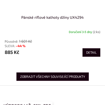
Pánské riflové kalhoty džíny UX4294
Doručení 3-5 dny
(2 ks)
1 601 Kč
–44 %
885 Kč
DETAIL
ZOBRAZIT VŠECHNY SOUVISEJÍCÍ PRODUKTY
Z
á
p
a