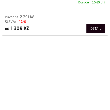
Doručení 10-15 dní
od
2 291 Kč
–42 %
1 309 Kč
od
DETAIL