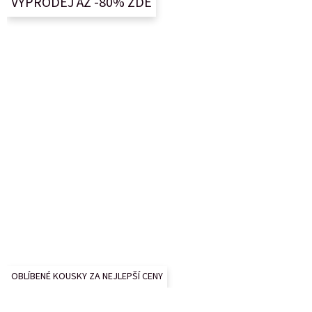
VÝPRODEJ AŽ -80% ZDE
t
í
OBLÍBENÉ KOUSKY ZA NEJLEPŠÍ CENY