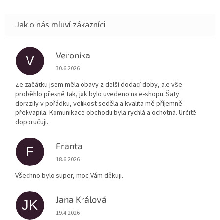
Veronika
V
Hodnocení obchodu je 5 z 5 hvězdiček.
30.6.2026
Ze začátku jsem měla obavy z delší dodací doby, ale vše
proběhlo přesně tak, jak bylo uvedeno na e-shopu. Šaty
dorazily v pořádku, velikost seděla a kvalita mě příjemně
překvapila. Komunikace obchodu byla rychlá a ochotná. Určitě
doporučuji.
Franta
F
Hodnocení obchodu je 5 z 5 hvězdiček.
18.6.2026
Všechno bylo super, moc Vám děkuji.
Jana Králová
JK
Hodnocení obchodu je 5 z 5 hvězdiček.
19.4.2026