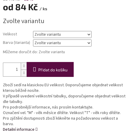
od
84 Kč
/ ks
Měrná
Zvolte variantu
cena:
Velikost
Barva (Varianta)
Můžeme doručit do:
Zvolte variantu
Přidat do košíku
Zboží sedí na klasickou EU velikost. Doporučujeme objednat velikost
kterou běžně nosíte.
V případě uvedení velikostní tabulky, doporučujeme objednat velikost
dle tabulky.
Pro podrobnější informace, nás prosím kontaktujte.
Označení vel. "M" - věk měsíce dítěte. Velikost "T" - věk roky dítěte.
Pro zjištění dostupnosti zboží klikněte na požadovanou velikost a
barvu.
Detailní informace