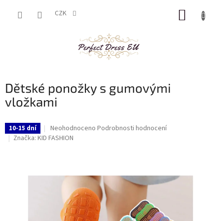
Přejít
NÁKUP
na
CZK
obsah
KOŠÍK
Dětské ponožky s gumovými
vložkami
Průměrné
Neohodnoceno
Podrobnosti hodnocení
10-15 dní
hodnocení
Značka:
KID FASHION
produktu
je
0,0
z
5
hvězdiček.