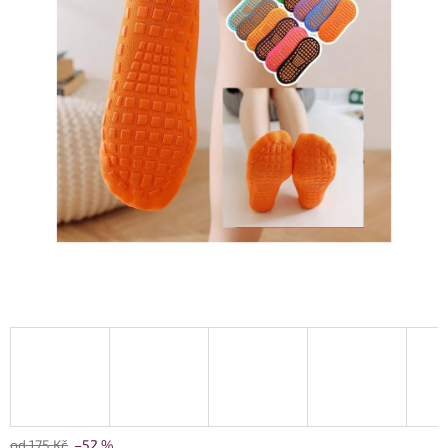
od 175 Kč
–52 %