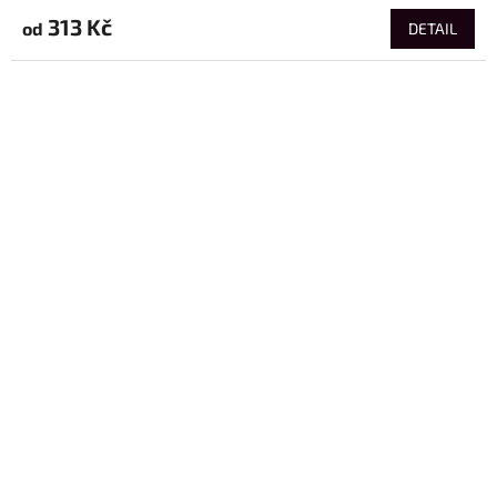
313 Kč
od
DETAIL