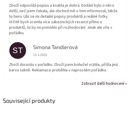
Zboží odpovídá popisu a kvalita je dobrá. Dodání bylo o něco
delší, než jsem čekala, ale obchod mě o tom informoval, takže
to beru. Líbí se mi detailní popisy produktů a reálné fotky.
Určitě bych ocenila více zákaznických recenzí přímo u
produktů, to by mi pomohlo při rozhodování. Jinak ale vše v
pořádku.
Simona Tandlerová
ST
Hodnocení obchodu je 5 z 5 hvězdiček.
13.3.2026
Zboží dorazilo v pořádku. Zboží jsem bohužel vrátila, přišla jiná
barva sukně. Reklamace proběhla v naprostém pořádku.
Zobrazit další hodnocení
Související produkty