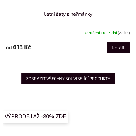
Letní šaty s heřmánky
Doručení 10-15 dní
(>8 ks)
613 Kč
od
DETAIL
ZOBRAZIT VŠECHNY SOUVISEJÍCÍ PRODUKTY
Z
á
p
a
VÝPRODEJ AŽ -80% ZDE
t
í