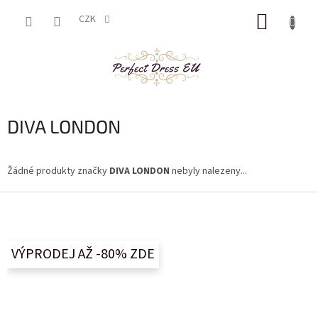
Přejít
NÁKUP
na
CZK
obsah
KOŠÍK
DIVA LONDON
Žádné produkty značky
DIVA LONDON
nebyly nalezeny...
Z
á
p
a
VÝPRODEJ AŽ -80% ZDE
t
í