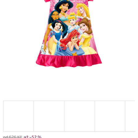
od 626 Kč
až –52 %