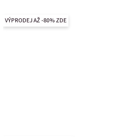
á
p
a
VÝPRODEJ AŽ -80% ZDE
t
í