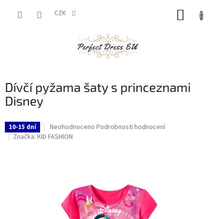
Přejít
NÁKUP
na
CZK
obsah
KOŠÍK
Dívčí pyžama šaty s princeznami
Disney
Průměrné
Neohodnoceno
Podrobnosti hodnocení
10-15 dní
hodnocení
Značka:
KID FASHION
produktu
je
0,0
z
5
hvězdiček.