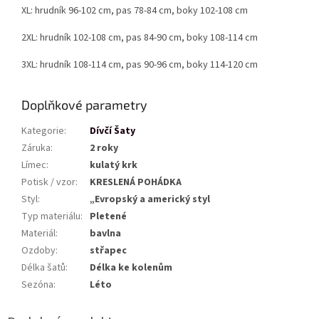
XL: hrudník 96-102 cm, pas 78-84 cm, boky 102-108 cm
2XL: hrudník 102-108 cm, pas 84-90 cm, boky 108-114 cm
3XL: hrudník 108-114 cm, pas 90-96 cm, boky 114-120 cm
Doplňkové parametry
Kategorie
:
Dívčí Šaty
Záruka
:
2 roky
Límec
:
kulatý krk
Potisk / vzor
:
KRESLENÁ POHÁDKA
Styl
:
„Evropský a americký styl
Typ materiálu
:
Pletené
Materiál
:
bavlna
Ozdoby
:
střapec
Délka šatů
:
Délka ke kolenům
Sezóna
:
Léto