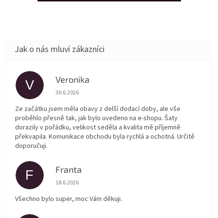
Veronika
V
Hodnocení obchodu je 5 z 5 hvězdiček.
30.6.2026
Ze začátku jsem měla obavy z delší dodací doby, ale vše
proběhlo přesně tak, jak bylo uvedeno na e-shopu. Šaty
dorazily v pořádku, velikost seděla a kvalita mě příjemně
překvapila. Komunikace obchodu byla rychlá a ochotná. Určitě
doporučuji.
Franta
F
Hodnocení obchodu je 5 z 5 hvězdiček.
18.6.2026
Všechno bylo super, moc Vám děkuji.