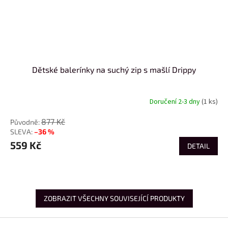
Dětské balerínky na suchý zip s mašlí Drippy
Doručení 2-3 dny
(1 ks)
877 Kč
–36 %
559 Kč
DETAIL
ZOBRAZIT VŠECHNY SOUVISEJÍCÍ PRODUKTY
Z