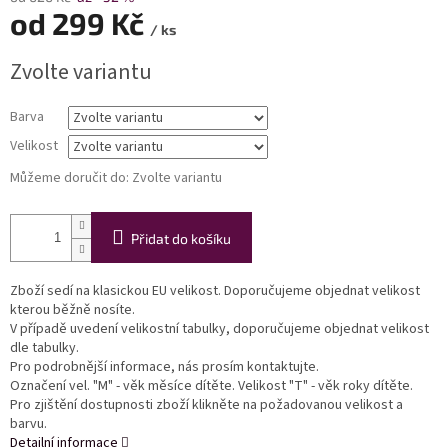
od
299 Kč
/ ks
Měrná
Zvolte variantu
cena:
Barva
Velikost
Můžeme doručit do:
Zvolte variantu
Přidat do košíku
Zboží sedí na klasickou EU velikost. Doporučujeme objednat velikost
kterou běžně nosíte.
V případě uvedení velikostní tabulky, doporučujeme objednat velikost
dle tabulky.
Pro podrobnější informace, nás prosím kontaktujte.
Označení vel. "M" - věk měsíce dítěte. Velikost "T" - věk roky dítěte.
Pro zjištění dostupnosti zboží klikněte na požadovanou velikost a
barvu.
Detailní informace