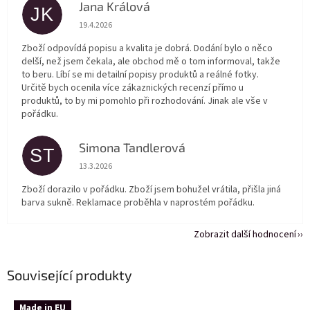
Jana Králová
JK
Hodnocení obchodu je 5 z 5 hvězdiček.
19.4.2026
Zboží odpovídá popisu a kvalita je dobrá. Dodání bylo o něco
delší, než jsem čekala, ale obchod mě o tom informoval, takže
to beru. Líbí se mi detailní popisy produktů a reálné fotky.
Určitě bych ocenila více zákaznických recenzí přímo u
produktů, to by mi pomohlo při rozhodování. Jinak ale vše v
pořádku.
Simona Tandlerová
ST
Hodnocení obchodu je 5 z 5 hvězdiček.
13.3.2026
Zboží dorazilo v pořádku. Zboží jsem bohužel vrátila, přišla jiná
barva sukně. Reklamace proběhla v naprostém pořádku.
Zobrazit další hodnocení
Související produkty
Made in EU