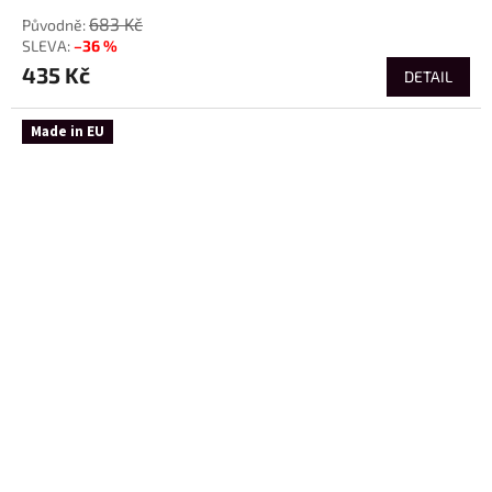
683 Kč
–36 %
435 Kč
DETAIL
Made in EU