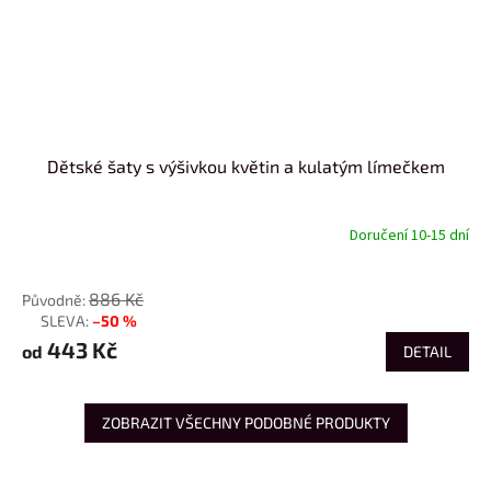
Dětské šaty s výšivkou květin a kulatým límečkem
Doručení 10-15 dní
od
886 Kč
–50 %
až
443 Kč
od
DETAIL
ZOBRAZIT VŠECHNY PODOBNÉ PRODUKTY