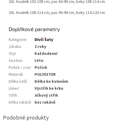
2XL: hrudník 102-108 cm, pas 84-90 cm, boky 108-114 cm
3XL: hrudník 108-114 cm, pas 90-96 cm, boky 114-120 cm
Doplňkové parametry
Kategorie
:
Dívčí Šaty
Záruka
:
2 roky
Styl
:
Každodenní
Sezóna
:
Léto
Potisk / vzor
:
Potisk
Materiál
:
POLYESTER
Délka šatů
:
Délka ke kolenům
Límec
:
Výstřih ke krku
Střih
:
áčkový střih
Délka rukávů
:
bez rukávů