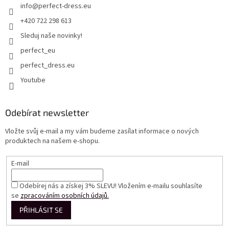
info
@
perfect-dress.eu
+420 722 298 613
Sleduj naše novinky!
perfect_eu
perfect_dress.eu
Youtube
Odebírat newsletter
Vložte svůj e-mail a my vám budeme zasílat informace o nových
produktech na našem e-shopu.
E-mail
Odebírej nás a získej 3% SLEVU! Vložením e-mailu souhlasíte
se
zpracováním osobních údajů.
PŘIHLÁSIT SE