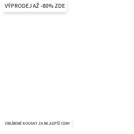
a
VÝPRODEJ AŽ -80% ZDE
t
í
OBLÍBENÉ KOUSKY ZA NEJLEPŠÍ CENY