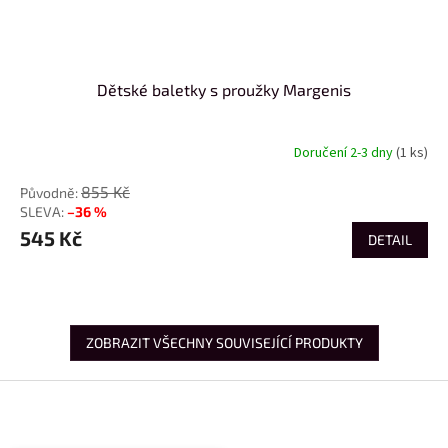
Dětské baletky s proužky Margenis
Doručení 2-3 dny
(1 ks)
855 Kč
–36 %
545 Kč
DETAIL
ZOBRAZIT VŠECHNY SOUVISEJÍCÍ PRODUKTY
Z
á
p