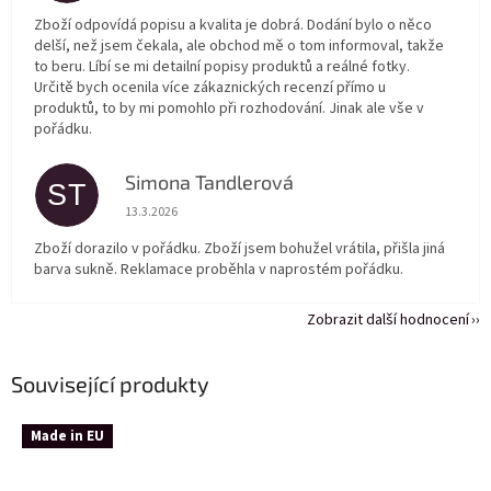
Zboží odpovídá popisu a kvalita je dobrá. Dodání bylo o něco
delší, než jsem čekala, ale obchod mě o tom informoval, takže
to beru. Líbí se mi detailní popisy produktů a reálné fotky.
Určitě bych ocenila více zákaznických recenzí přímo u
produktů, to by mi pomohlo při rozhodování. Jinak ale vše v
pořádku.
Simona Tandlerová
ST
Hodnocení obchodu je 5 z 5 hvězdiček.
13.3.2026
Zboží dorazilo v pořádku. Zboží jsem bohužel vrátila, přišla jiná
barva sukně. Reklamace proběhla v naprostém pořádku.
Zobrazit další hodnocení
Související produkty
Made in EU