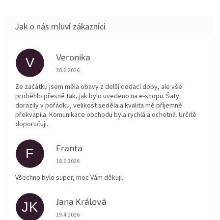
Veronika
V
Hodnocení obchodu je 5 z 5 hvězdiček.
30.6.2026
Ze začátku jsem měla obavy z delší dodací doby, ale vše
proběhlo přesně tak, jak bylo uvedeno na e-shopu. Šaty
dorazily v pořádku, velikost seděla a kvalita mě příjemně
překvapila. Komunikace obchodu byla rychlá a ochotná. Určitě
doporučuji.
Franta
F
Hodnocení obchodu je 5 z 5 hvězdiček.
18.6.2026
Všechno bylo super, moc Vám děkuji.
Jana Králová
JK
Hodnocení obchodu je 5 z 5 hvězdiček.
19.4.2026