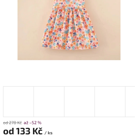
od 278 Kč
až –52 %
od
133 Kč
/ ks