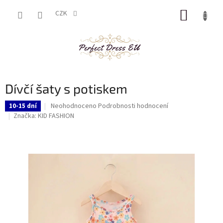
Přejít
NÁKUP
na
CZK
obsah
KOŠÍK
Dívčí šaty s potiskem
Průměrné
Neohodnoceno
Podrobnosti hodnocení
10-15 dní
hodnocení
Značka:
KID FASHION
produktu
je
0,0
z
5
hvězdiček.