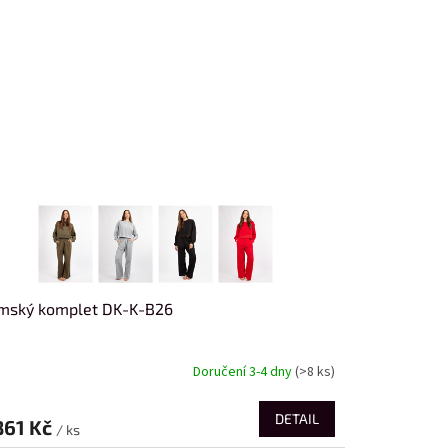
mský komplet DK-K-B26
Doručení 3-4 dny
(>8 ks)
DETAIL
861 Kč
/ ks