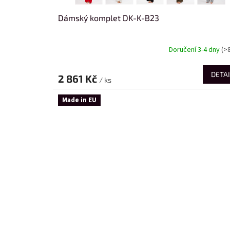
Dámský komplet DK-K-B23
Doručení 3-4 dny
(>
DETAI
2 861 Kč
/ ks
Made in EU