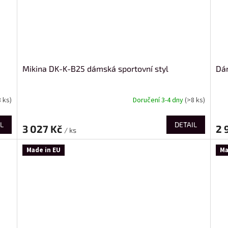
Mikina DK-K-B25 dámská sportovní styl
Dá
8 ks)
Doručení 3-4 dny
(>8 ks)
L
DETAIL
3 027 Kč
2 
/ ks
Made in EU
Ma