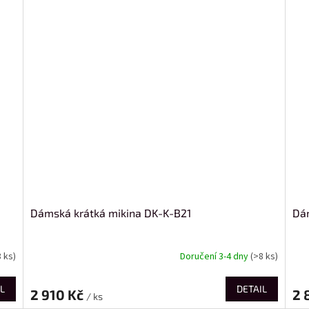
Dámská krátká mikina DK-K-B21
Dá
8 ks)
Doručení 3-4 dny
(>8 ks)
L
DETAIL
2 910 Kč
2 
/ ks