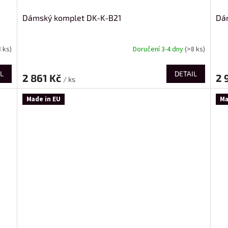
Dámský komplet DK-K-B21
Dá
8 ks)
Doručení 3-4 dny
(>8 ks)
L
DETAIL
2 861 Kč
2 
/ ks
Made in EU
Ma