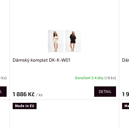
Dámský komplet DK-K-W01
Dá
8 ks)
Doručení 3-4 dny
(>8 ks)
L
DETAIL
1 886 Kč
1 
/ ks
Made in EU
Ma