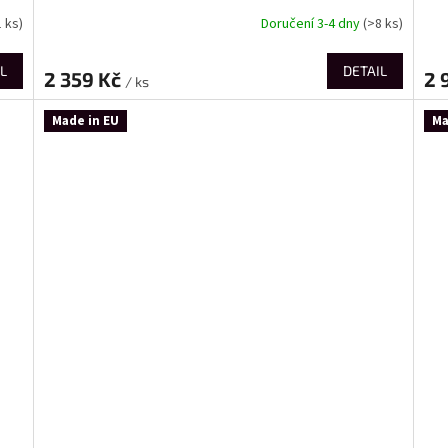
1 ks)
Doručení 3-4 dny
(>8 ks)
L
DETAIL
2 359 Kč
2 
/ ks
Made in EU
Ma