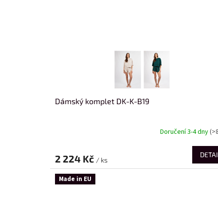
Dámský komplet DK-K-B19
Doručení 3-4 dny
(>
DETAI
2 224 Kč
/ ks
Made in EU