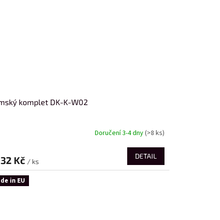
mský komplet DK-K-W02
Doručení 3-4 dny
(>8 ks)
DETAIL
932 Kč
/ ks
de in EU