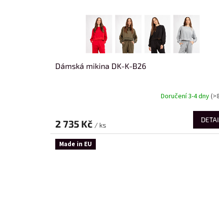
Dámská mikina DK-K-B26
Doručení 3-4 dny
(>
DETAI
2 735 Kč
/ ks
Made in EU