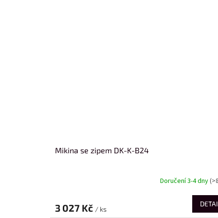
Mikina se zipem DK-K-B24
Doručení 3-4 dny
(>
DETAI
3 027 Kč
/ ks