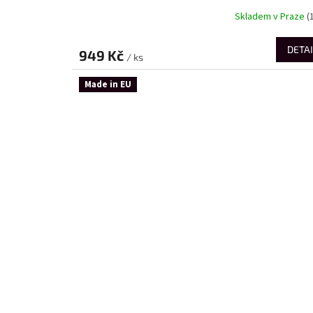
Skladem v Praze
(
DETAI
949 Kč
/ ks
Made in EU