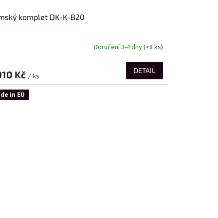
mský komplet DK-K-B20
Doručení 3-4 dny
(>8 ks)
DETAIL
910 Kč
/ ks
de in EU