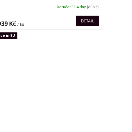
Doručení 3-4 dny
(>8 ks)
DETAIL
939 Kč
/ ks
de in EU