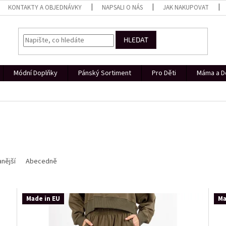
KONTAKTY A OBJEDNÁVKY
NAPSALI O NÁS
JAK NAKUPOVAT
HLEDAT
Módní Doplňky
Pánský Sortiment
Pro Děti
Máma a D
nější
Abecedně
Made in EU
Ma