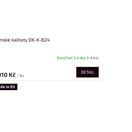
mské kalhoty DK-K-B24
Doručení 3-4 dny
(>8 ks)
DETAIL
910 Kč
/ ks
de in EU