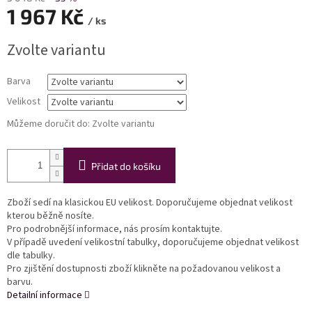
1 967 Kč
/ ks
Měrná
Zvolte variantu
cena:
Barva
Velikost
Můžeme doručit do:
Zvolte variantu
Přidat do košíku
Zboží sedí na klasickou EU velikost. Doporučujeme objednat velikost
kterou běžně nosíte.
Pro podrobnější informace, nás prosím kontaktujte.
V případě uvedení velikostní tabulky, doporučujeme objednat velikost
dle tabulky.
Pro zjištění dostupnosti zboží klikněte na požadovanou velikost a
barvu.
Detailní informace