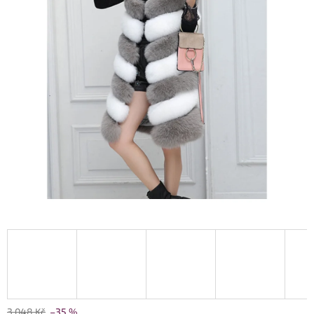
3 048 Kč
–35 %