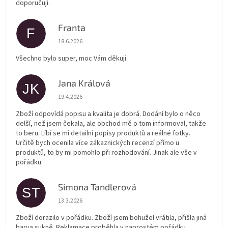
doporučuji.
Franta
F
Hodnocení obchodu je 5 z 5 hvězdiček.
18.6.2026
Všechno bylo super, moc Vám děkuji.
Jana Králová
JK
Hodnocení obchodu je 5 z 5 hvězdiček.
19.4.2026
Zboží odpovídá popisu a kvalita je dobrá. Dodání bylo o něco
delší, než jsem čekala, ale obchod mě o tom informoval, takže
to beru. Líbí se mi detailní popisy produktů a reálné fotky.
Určitě bych ocenila více zákaznických recenzí přímo u
produktů, to by mi pomohlo při rozhodování. Jinak ale vše v
pořádku.
Simona Tandlerová
ST
Hodnocení obchodu je 5 z 5 hvězdiček.
13.3.2026
Zboží dorazilo v pořádku. Zboží jsem bohužel vrátila, přišla jiná
barva sukně. Reklamace proběhla v naprostém pořádku.