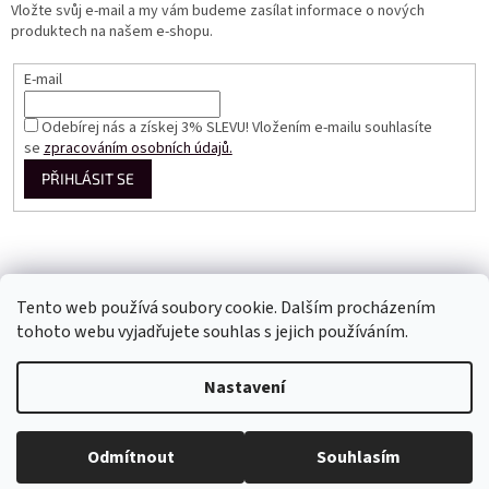
Vložte svůj e-mail a my vám budeme zasílat informace o nových
produktech na našem e-shopu.
E-mail
Odebírej nás a získej 3% SLEVU! Vložením e-mailu souhlasíte
se
zpracováním osobních údajů.
PŘIHLÁSIT SE
Tento web používá soubory cookie. Dalším procházením
tohoto webu vyjadřujete souhlas s jejich používáním.
Vytvořil Shoptet
Nastavení
Copyright 2026
Perfect Dress EU
. Všechna práva vyhrazena.
Odmítnout
Souhlasím
Upravit nastavení cookies