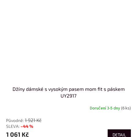
Džíny dámské s vysokým pasem mom fit s páskem
UY2917
Doručení 3-5 dny
(6 ks)
1 921 Kč
–44 %
1 061 Kč
DETAIL