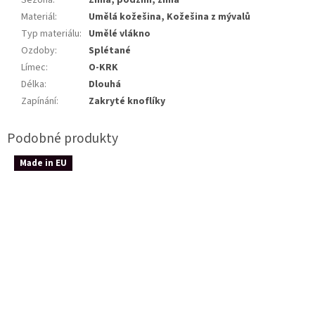
Sezóna
:
Zima, podzim, zima
Materiál
:
Umělá kožešina, Kožešina z mývalů
Typ materiálu
:
Umělé vlákno
Ozdoby
:
Splétané
Límec
:
O-KRK
Délka
:
Dlouhá
Zapínání
:
Zakryté knoflíky
Made in EU