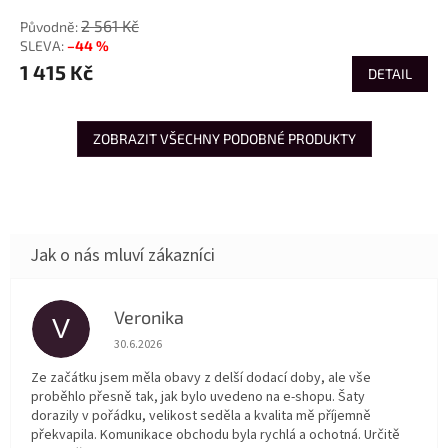
2 561 Kč
–44 %
1 415 Kč
DETAIL
ZOBRAZIT VŠECHNY PODOBNÉ PRODUKTY
Veronika
V
Hodnocení obchodu je 5 z 5 hvězdiček.
30.6.2026
Ze začátku jsem měla obavy z delší dodací doby, ale vše
proběhlo přesně tak, jak bylo uvedeno na e-shopu. Šaty
dorazily v pořádku, velikost seděla a kvalita mě příjemně
překvapila. Komunikace obchodu byla rychlá a ochotná. Určitě