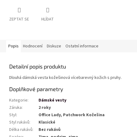
ZEPTAT SE
HLÍDAT
Popis
Hodnocení
Diskuze
Ostatní informace
Detailní popis produktu
Dlouhá dámská vesta kožešinová vícebarevný kožich s pruhy.
Doplňkové parametry
Kategorie
:
Dámské vesty
Záruka
:
2 roky
Styl
:
Office Lady, Patchwork Kožešina
Styl rukávů
:
Klasické
Délka rukávů
:
Bez rukávů