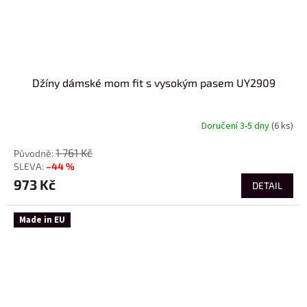
Džíny dámské mom fit s vysokým pasem UY2909
Doručení 3-5 dny
(6 ks)
1 761 Kč
–44 %
973 Kč
DETAIL
Made in EU