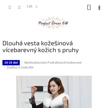
Přejít
NÁKUP
na
CZK
obsah
KOŠÍK
Dlouhá vesta kožešinová
vícebarevný kožich s pruhy
Průměrné
Neohodnoceno
Podrobnosti hodnocení
10-15 dní
hodnocení
Značka:
A.Zado.Rin
produktu
je
0,0
z
5
hvězdiček.