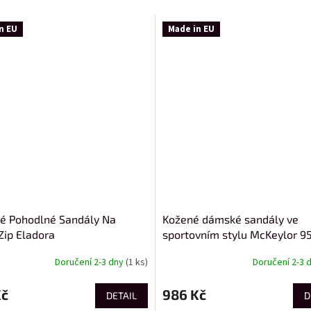
n EU
Made in EU
 Pohodlné Sandály Na
Kožené dámské sandály ve
Zip Eladora
sportovním stylu McKeylor 9
Doručení 2-3 dny
(1 ks)
Doručení 2-3 
Kč
986 Kč
DETAIL
D