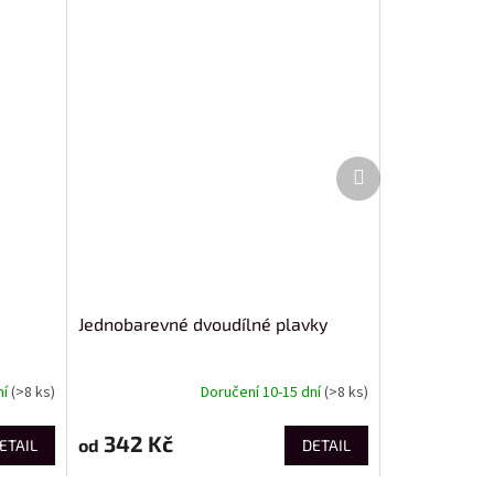
Další
produkt
Jednobarevné dvoudílné plavky
ní
(>8 ks)
Doručení 10-15 dní
(>8 ks)
342 Kč
od
ETAIL
DETAIL