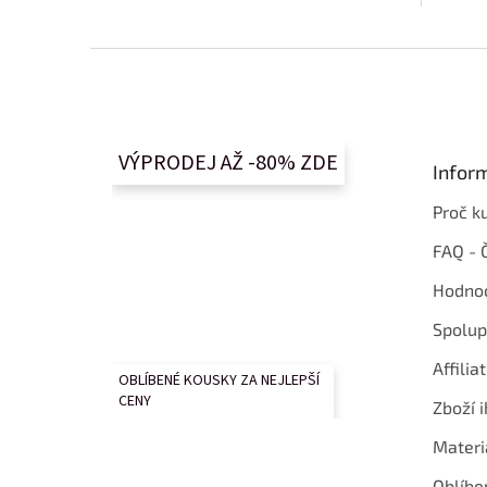
Z
á
p
a
t
VÝPRODEJ AŽ -80% ZDE
Infor
í
Proč k
FAQ - 
Hodnoc
Spolup
Affilia
OBLÍBENÉ KOUSKY ZA NEJLEPŠÍ
CENY
Zboží i
Materi
Oblíbe