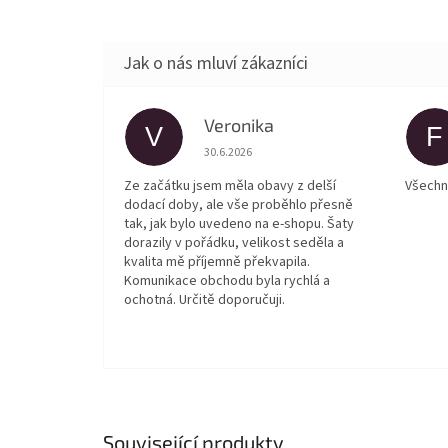
Veronika
V
F
Hodnocení obchodu je 5 z 5 hvězdiček.
30.6.2026
Ze začátku jsem měla obavy z delší
Všechn
dodací doby, ale vše proběhlo přesně
tak, jak bylo uvedeno na e-shopu. Šaty
dorazily v pořádku, velikost seděla a
kvalita mě příjemně překvapila.
Komunikace obchodu byla rychlá a
ochotná. Určitě doporučuji.
Související produkty