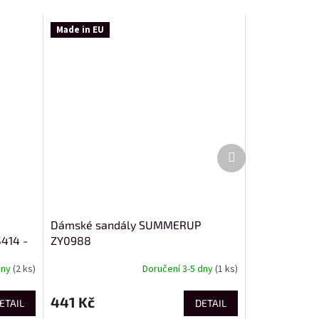
Made in EU
Další
produkt
Dámské sandály SUMMERUP
5414 -
ZY0988
dny
(2 ks)
Doručení 3-5 dny
(1 ks)
441 Kč
ETAIL
DETAIL