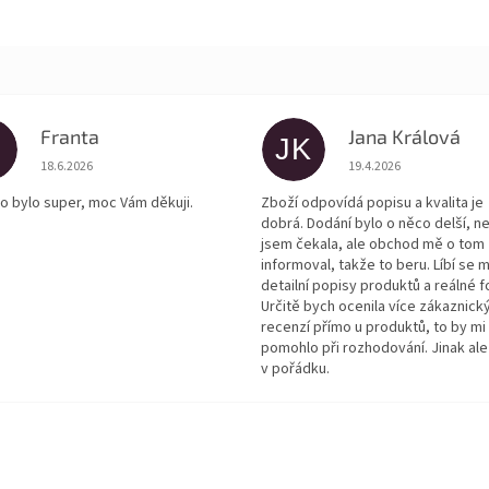
Franta
Jana Králová
JK
Hodnocení obchodu je 5 z 5 hvězdiček.
Hodnocení obchodu je
18.6.2026
19.4.2026
o bylo super, moc Vám děkuji.
Zboží odpovídá popisu a kvalita je
dobrá. Dodání bylo o něco delší, n
jsem čekala, ale obchod mě o tom
informoval, takže to beru. Líbí se m
detailní popisy produktů a reálné f
Určitě bych ocenila více zákaznick
recenzí přímo u produktů, to by mi
pomohlo při rozhodování. Jinak ale
v pořádku.