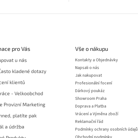
mace pro Vás
Vše o nákupu
upovat u nás
Kontakty a Objednávky
Napsali o nás
Často kladené dotazy
Jak nakupovat
ení klientů
Profesionální focení
Dárkový poukáz
ráce - Velkoobchod
Showroom Praha
te Provizní Marketing
Doprava a Platba
Vrácení a Výměna zboží
hned, platíte pak
Reklamační řád
ál a údržba
Podmínky ochrany osobních údajů
Obchodní podmínky
né Produkty