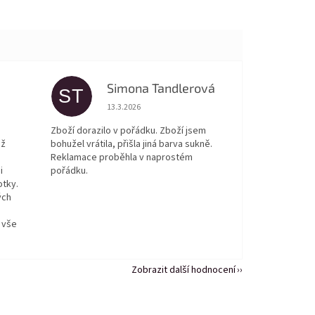
Simona Tandlerová
ST
 5 z 5 hvězdiček.
Hodnocení obchodu je 5 z 5 hvězdiček.
13.3.2026
Zboží dorazilo v pořádku. Zboží jsem
ež
bohužel vrátila, přišla jiná barva sukně.
Reklamace proběhla v naprostém
i
pořádku.
otky.
ých
 vše
Zobrazit další hodnocení