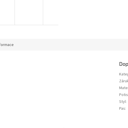
nformace
Dop
Kate
Záru
Mater
Potis
Styl
:
Pas
: