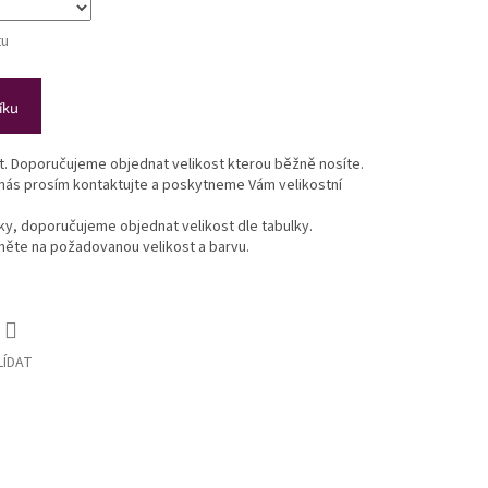
tu
íku
st. Doporučujeme objednat velikost kterou běžně nosíte.
 nás prosím kontaktujte a poskytneme Vám velikostní
lky, doporučujeme objednat velikost dle tabulky.
ikněte na požadovanou velikost a barvu.
LÍDAT