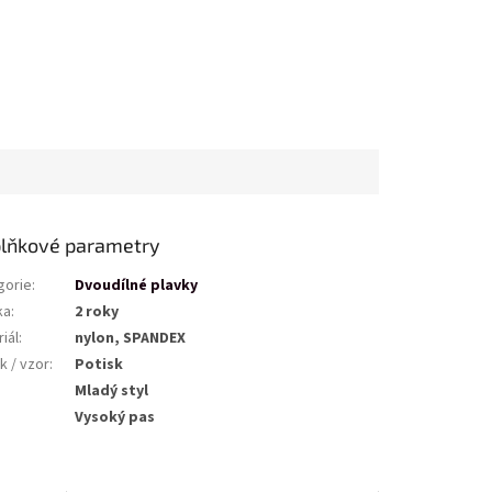
lňkové parametry
gorie
:
Dvoudílné plavky
ka
:
2 roky
iál
:
nylon, SPANDEX
k / vzor
:
Potisk
Mladý styl
Vysoký pas