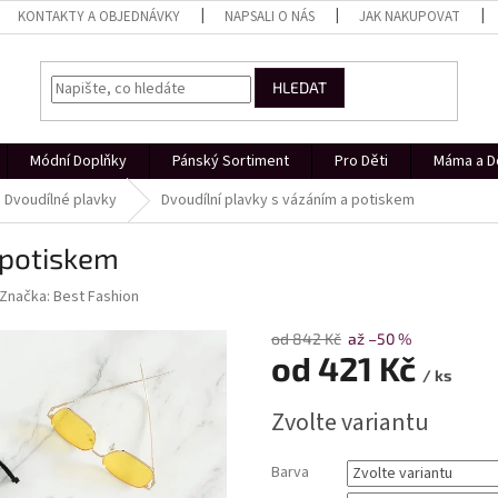
KONTAKTY A OBJEDNÁVKY
NAPSALI O NÁS
JAK NAKUPOVAT
HLEDAT
Módní Doplňky
Pánský Sortiment
Pro Děti
Máma a D
Dvoudílné plavky
Dvoudílní plavky s vázáním a potiskem
 potiskem
Značka:
Best Fashion
od 842 Kč
až –50 %
od
421 Kč
/ ks
Měrná
Zvolte variantu
cena:
Barva