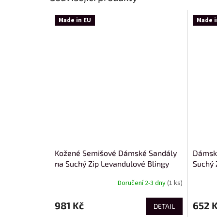
Made in EU
Made i
Kožené Semišové Dámské Sandály
Dámské
na Suchý Zip Levandulové Blingy
Suchý 
Doručení 2-3 dny
(1 ks)
981 Kč
652 
DETAIL