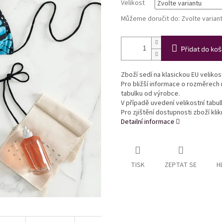
Velikost
Můžeme doručit do:
Zvolte varian
Přidat do koš
Zboží sedí na klasickou EU veliko
Pro bližší informace o rozměrech
tabulku od výrobce.
V případě uvedení velikostní tabu
Pro zjištění dostupnosti zboží kl
Detailní informace
TISK
ZEPTAT SE
H