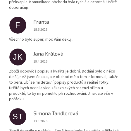
překvapila. Komunikace obchodu byla rychlá a ochotná. Určitě
doporučuji.
Franta
F
Hodnocení obchodu je 5 z 5 hvězdiček.
18.6.2026
Všechno bylo super, moc Vám děkuji.
Jana Králová
JK
Hodnocení obchodu je 5 z 5 hvězdiček.
19.4.2026
Zboží odpovídá popisu a kvalita je dobrá. Dodání bylo o něco
delší, než jsem čekala, ale obchod mě o tom informoval, takže
to beru. Líbí se mi detailní popisy produktů a reálné fotky.
Určitě bych ocenila více zákaznických recenzí přímo u
produktů, to by mi pomohlo při rozhodování. Jinak ale vše v
pořádku.
Simona Tandlerová
ST
Hodnocení obchodu je 5 z 5 hvězdiček.
13.3.2026