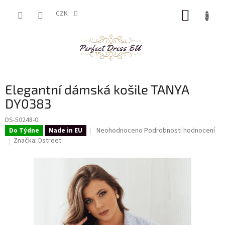
Přejít
NÁKUP
na
CZK
obsah
KOŠÍK
Elegantní dámská košile TANYA
DY0383
DS-50248-0
Průměrné
Neohodnoceno
Podrobnosti hodnocení
Do Týdne
Made in EU
hodnocení
Značka:
Dstreet
produktu
je
0,0
z
5
hvězdiček.