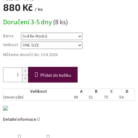
880 Kč
/ ks
Měrná
Doručení 3-5 dny
(8 ks)
cena:
Barva
Velikost
Můžeme doručit do:
13.8.2026
Přidat do košíku
Velikost
A
B
C
D
Univerzální
49
51
75
54
Detailní informace