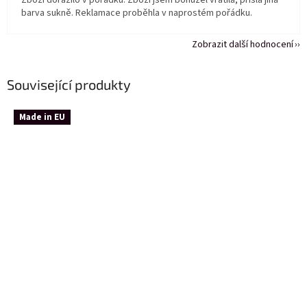
Zboží dorazilo v pořádku. Zboží jsem bohužel vrátila, přišla jiná
barva sukně. Reklamace proběhla v naprostém pořádku.
Zobrazit další hodnocení
Související produkty
Made in EU