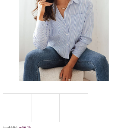
1 593 Kč
–44 %