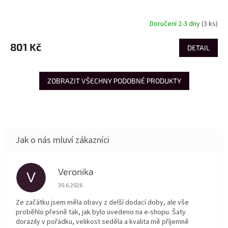
Doručení 2-3 dny
(3 ks)
801 Kč
DETAIL
ZOBRAZIT VŠECHNY PODOBNÉ PRODUKTY
Veronika
V
Hodnocení obchodu je 5 z 5 hvězdiček.
30.6.2026
Ze začátku jsem měla obavy z delší dodací doby, ale vše
proběhlo přesně tak, jak bylo uvedeno na e-shopu. Šaty
dorazily v pořádku, velikost seděla a kvalita mě příjemně