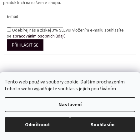
produktech na našem e-shopu.
E-mail
Odebírej nás a získej 3% SLEVU! Vložením e-mailu souhlasíte
se
zpracováním osobních údajů.
PŘIHLÁSIT SE
Tento web používá soubory cookie. Dalším procházením
tohoto webu vyjadřujete souhlas s jejich používáním.
Vytvořil Shoptet
Nastavení
Copyright 2026
Perfect Dress EU
. Všechna práva vyhrazena.
Odmítnout
Souhlasím
Upravit nastavení cookies