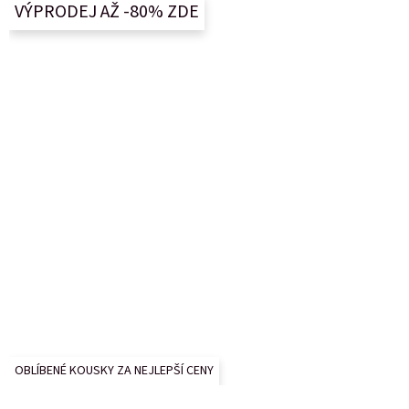
a
VÝPRODEJ AŽ -80% ZDE
t
í
OBLÍBENÉ KOUSKY ZA NEJLEPŠÍ CENY