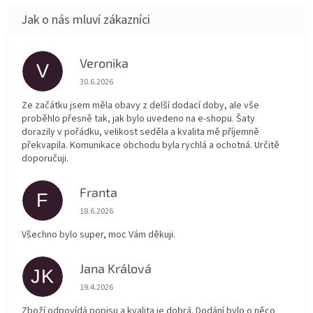
Veronika
V
Hodnocení obchodu je 5 z 5 hvězdiček.
30.6.2026
Ze začátku jsem měla obavy z delší dodací doby, ale vše
proběhlo přesně tak, jak bylo uvedeno na e-shopu. Šaty
dorazily v pořádku, velikost seděla a kvalita mě příjemně
překvapila. Komunikace obchodu byla rychlá a ochotná. Určitě
doporučuji.
Franta
F
Hodnocení obchodu je 5 z 5 hvězdiček.
18.6.2026
Všechno bylo super, moc Vám děkuji.
Jana Králová
JK
Hodnocení obchodu je 5 z 5 hvězdiček.
19.4.2026
Zboží odpovídá popisu a kvalita je dobrá. Dodání bylo o něco