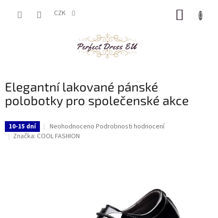
Přejít
NÁKUP
na
CZK
obsah
KOŠÍK
Elegantní lakované pánské
polobotky pro společenské akce
Průměrné
Neohodnoceno
Podrobnosti hodnocení
10-15 dní
hodnocení
Značka:
COOL FASHION
produktu
je
0,0
z
5
hvězdiček.