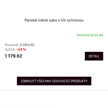
Pánské lněné sako s UV ochranou
Doručení 10-15 dní
2 063 Kč
–42 %
1 179 Kč
DETAIL
ZOBRAZIT VŠECHNY SOUVISEJÍCÍ PRODUKTY
Z
á
p