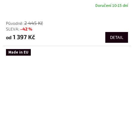
Doručení 10-15 dní
od
2 445 Kč
–42 %
1 397 Kč
od
DETAIL
Made in EU