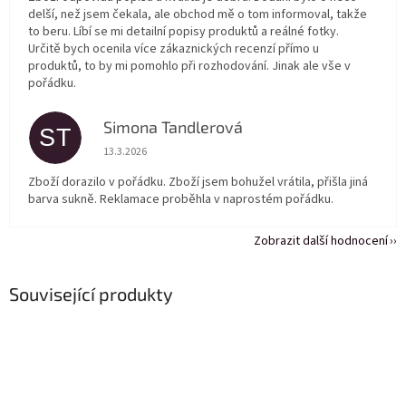
delší, než jsem čekala, ale obchod mě o tom informoval, takže
to beru. Líbí se mi detailní popisy produktů a reálné fotky.
Určitě bych ocenila více zákaznických recenzí přímo u
produktů, to by mi pomohlo při rozhodování. Jinak ale vše v
pořádku.
Simona Tandlerová
ST
Hodnocení obchodu je 5 z 5 hvězdiček.
13.3.2026
Zboží dorazilo v pořádku. Zboží jsem bohužel vrátila, přišla jiná
barva sukně. Reklamace proběhla v naprostém pořádku.
Zobrazit další hodnocení
Související produkty