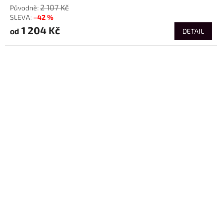
2 107 Kč
–42 %
1 204 Kč
od
DETAIL