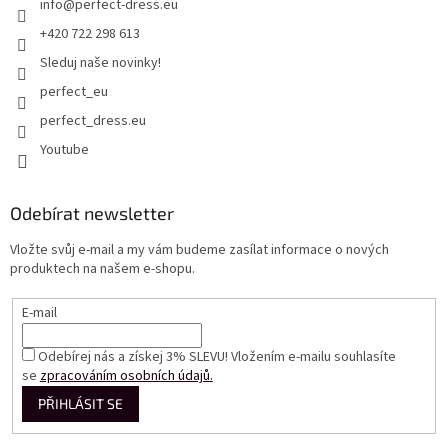
info
@
perfect-dress.eu
+420 722 298 613
Sleduj naše novinky!
perfect_eu
perfect_dress.eu
Youtube
Odebírat newsletter
Vložte svůj e-mail a my vám budeme zasílat informace o nových
produktech na našem e-shopu.
E-mail
Odebírej nás a získej 3% SLEVU! Vložením e-mailu souhlasíte
se
zpracováním osobních údajů.
PŘIHLÁSIT SE