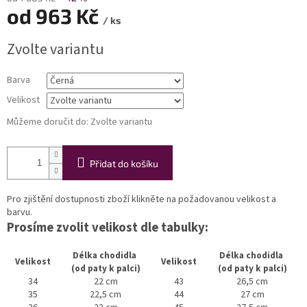
od
963 Kč
/ ks
Měrná
Zvolte variantu
cena:
Barva
Velikost
Můžeme doručit do:
Zvolte variantu
Přidat do košíku
Pro zjištění dostupnosti zboží klikněte na požadovanou velikost a
barvu.
Prosíme zvolit velikost dle tabulky:
Délka chodidla
Délka chodidla
Velikost
Velikost
(od paty k palci)
(od paty k palci)
34
22 cm
43
26,5 cm
35
22,5 cm
44
27 cm