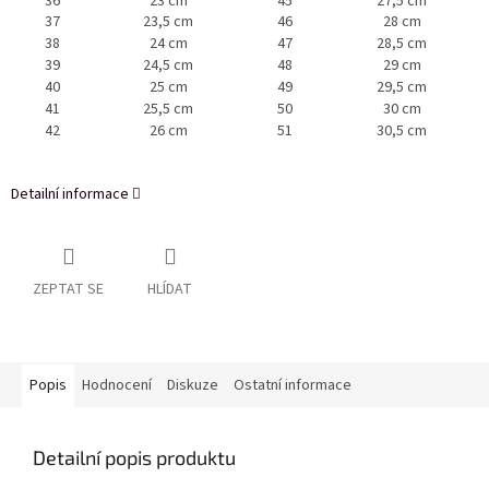
36
23 cm
45
27,5 cm
37
23,5 cm
46
28 cm
38
24 cm
47
28,5 cm
39
24,5 cm
48
29 cm
40
25 cm
49
29,5 cm
41
25,5 cm
50
30 cm
42
26 cm
51
30,5 cm
Detailní informace
ZEPTAT SE
HLÍDAT
Popis
Hodnocení
Diskuze
Ostatní informace
Detailní popis produktu