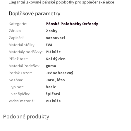
Elegantní lakované pánské polobotky pro společenské akce
Doplňkové parametry
Kategorie
:
Pánské Polobotky Oxfordy
Záruka
:
2 roky
Zapínání
:
nazouvací
Materiál stélky
:
EVA
Materiály podšívky
:
PU kůže
Příležitost
:
Každý den
Materiál Podešev
:
guma
Potisk / vzor
:
Jednobarevný
Sezóna
:
Jaro, léto
Typ bot
:
basic
Tvar špičky
:
špičatá
Vrchní materiál
:
PU kůže