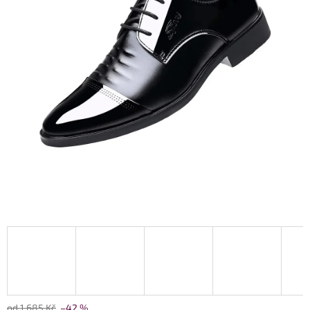
od 1 685 Kč
–42 %