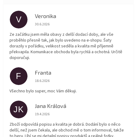
Veronika
V
Hodnocení obchodu je 5 z 5 hvězdiček.
30.6.2026
Ze začátku jsem měla obavy z delší dodací doby, ale vše
proběhlo přesně tak, jak bylo uvedeno na e-shopu. Šaty
dorazily v pořádku, velikost seděla a kvalita mě příjemně
překvapila. Komunikace obchodu byla rychlá a ochotná. Určitě
doporučuji.
Franta
F
Hodnocení obchodu je 5 z 5 hvězdiček.
18.6.2026
Všechno bylo super, moc Vám děkuji.
Jana Králová
JK
Hodnocení obchodu je 5 z 5 hvězdiček.
19.4.2026
Zboží odpovídá popisu a kvalita je dobrá. Dodání bylo o něco
delší, než jsem čekala, ale obchod mě o tom informoval, takže
to beru. Líbí se mi detailní popisy produktů a reálné fotky.