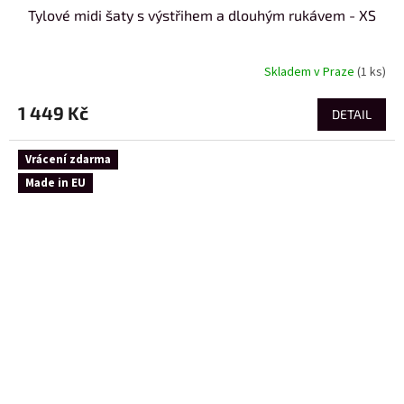
Tylové midi šaty s výstřihem a dlouhým rukávem - XS
Skladem v Praze
(1 ks)
1 449 Kč
DETAIL
Vrácení zdarma
Made in EU