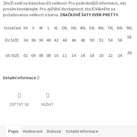
Zboží sedí na klasickou EU velikost. Pro podrobnější informace, nás
prosím kontaktujte. Pro zjištění dostupnosti zboží klikněte na
požadovanou velikost a barvu.
ZNAČKOVÉ ŠATY EVER PRETTY.
Označení
XS
S
M
L
XL
2XL
3XL
4XL
5XL
6XL
7XL
8XL
9XL
58
EU SIZE
34
36
38
40
42
44
46
48
50
52
54
56
26
US SIZE
02
04
06
08
10
12
14
16
18
20
22
24
Detailní informace
ZEPTAT SE
HLÍDAT
Popis
Hodnocení
Diskuze
Ostatní informace