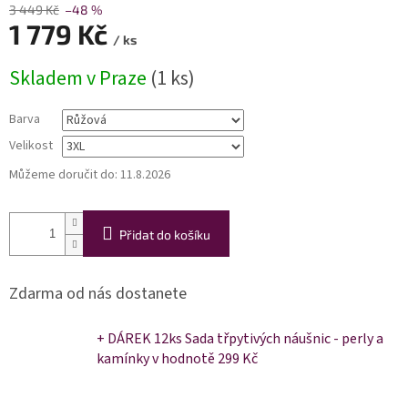
3 449 Kč
–48 %
1 779 Kč
/ ks
Měrná
Skladem v Praze
(1 ks)
cena:
Barva
Velikost
Můžeme doručit do:
11.8.2026
Přidat do košíku
Zdarma od nás dostanete
+ DÁREK 12ks Sada třpytivých náušnic - perly a
kamínky
v hodnotě 299 Kč