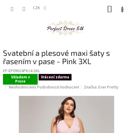
Přejít
NÁKUP
na
CZK
obsah
KOŠÍK
Svatební a plesové maxi šaty s
řasením v pase - Pink 3XL
EP-EP09016PK14-SKL
Skladem v
Vrácení zdarma
Praze
Průměrné
Neohodnoceno
Podrobnosti hodnocení
Značka:
Ever Pretty
hodnocení
produktu
je
0,0
z
5
hvězdiček.