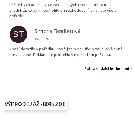
Určitě bych ocenila více zákaznických recenzí přímo u
produktů, to by mi pomohlo při rozhodování. Jinak ale vše v
pořádku.
Simona Tandlerová
ST
Hodnocení obchodu je 5 z 5 hvězdiček.
13.3.2026
Zboží dorazilo v pořádku. Zboží jsem bohužel vrátila, přišla jiná
barva sukně. Reklamace proběhla v naprostém pořádku.
Zobrazit další hodnocení
Z
á
p
a
VÝPRODEJ AŽ -80% ZDE
t
í