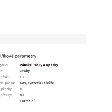
lňkové parametry
gorie
:
Pánské Pásky a Opasky
ka
:
2 roky
a pásku
:
3.8
riál pásku
:
Kov, syntetická kůže
a přezky
:
9
a přezky
:
4.5
Formální