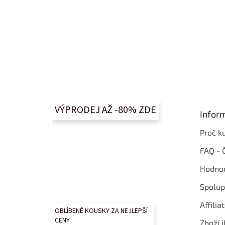
Z
á
p
a
t
VÝPRODEJ AŽ -80% ZDE
Infor
í
Proč k
FAQ - 
Hodnoc
Spolup
Affilia
OBLÍBENÉ KOUSKY ZA NEJLEPŠÍ
CENY
Zboží i