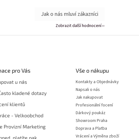
Zobrazit další hodnocení
mace pro Vás
Vše o nákupu
upovat u nás
Kontakty a Objednávky
Napsali o nás
Často kladené dotazy
Jak nakupovat
ení klientů
Profesionální focení
Dárkový poukáz
ráce - Velkoobchod
Showroom Praha
te Provizní Marketing
Doprava a Platba
Vrácení a Výměna zboží
hned, platíte pak