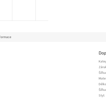
nformace
Dop
Kate
Záru
Šířk
Mate
Délk
Šířk
Styl
: