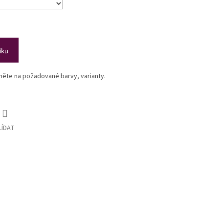
íku
kněte na požadované barvy, varianty.
LÍDAT