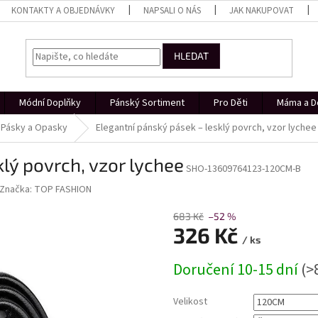
KONTAKTY A OBJEDNÁVKY
NAPSALI O NÁS
JAK NAKUPOVAT
HLEDAT
Módní Doplňky
Pánský Sortiment
Pro Děti
Máma a D
Pásky a Opasky
Elegantní pánský pásek – lesklý povrch, vzor lychee
lý povrch, vzor lychee
SHO-13609764123-120CM-B
Značka:
TOP FASHION
683 Kč
–52 %
326 Kč
/ ks
Měrná
Doručení 10-15 dní
(>
cena:
Velikost