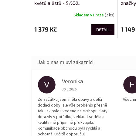
květů a listů - S/XXL
značky
Skladem v Praze
(2 ks)
1 379 Kč
1 149
DETAIL
Veronika
V
F
Hodnocení obchodu je 5 z 5 hvězdiček.
30.6.2026
Ze začátku jsem měla obavy z delší
Všechn
dodací doby, ale vše proběhlo přesně
tak, jak bylo uvedeno na e-shopu. Šaty
dorazily v pořádku, velikost seděla a
kvalita mě příjemně překvapila.
Komunikace obchodu byla rychlá a
ochotná. Určitě doporučuji.