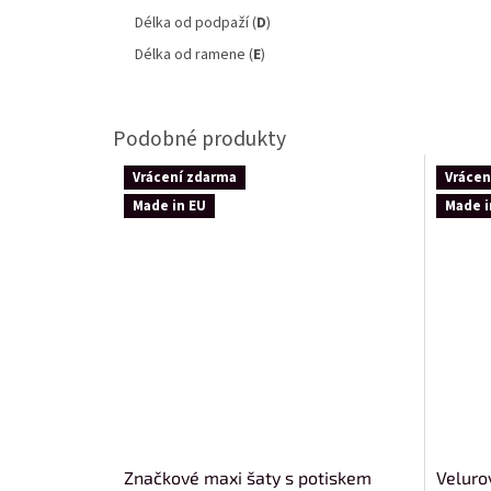
Délka od podpaží (
D
)
Délka od ramene (
E
)
Vrácení zdarma
Vrácen
Made in EU
Made i
Značkové maxi šaty s potiskem
Veluro