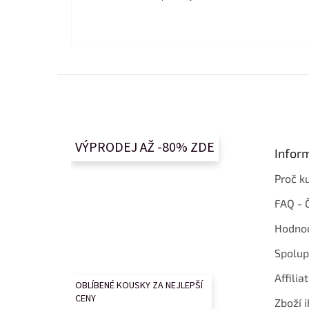
Z
á
p
a
t
VÝPRODEJ AŽ -80% ZDE
Infor
í
Proč k
FAQ - 
Hodnoc
Spolup
Affilia
OBLÍBENÉ KOUSKY ZA NEJLEPŠÍ
CENY
Zboží i