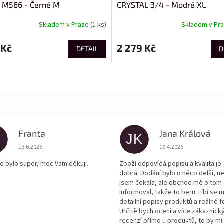
 M566 - Černé M
CRYSTAL 3/4 - Modré XL
Skladem v Praze
(1 ks)
Skladem v Pr
 Kč
2 279 Kč
DETAIL
D
Franta
Jana Králová
JK
Hodnocení obchodu je 5 z 5 hvězdiček.
Hodnocení obchodu je
18.6.2026
19.4.2026
o bylo super, moc Vám děkuji.
Zboží odpovídá popisu a kvalita je
dobrá. Dodání bylo o něco delší, n
jsem čekala, ale obchod mě o tom
informoval, takže to beru. Líbí se m
detailní popisy produktů a reálné f
Určitě bych ocenila více zákaznick
recenzí přímo u produktů, to by mi