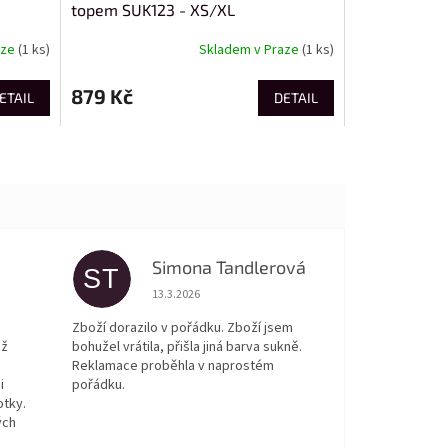
topem SUK123 - XS/XL
aze
(1 ks)
Skladem v Praze
(1 ks)
879 Kč
ETAIL
DETAIL
Simona Tandlerová
ST
 5 z 5 hvězdiček.
Hodnocení obchodu je 5 z 5 hvězdiček.
13.3.2026
Zboží dorazilo v pořádku. Zboží jsem
ež
bohužel vrátila, přišla jiná barva sukně.
Reklamace proběhla v naprostém
i
pořádku.
otky.
ých