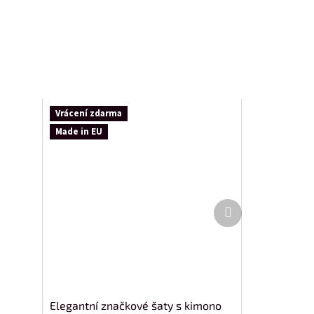
Vrácení zdarma
Made in EU
Další
produkt
Elegantní značkové šaty s kimono