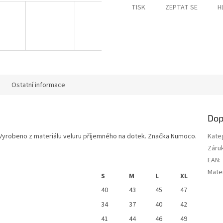
TISK
ZEPTAT SE
H
Ostatní informace
Dop
. Vyrobeno z materiálu veluru příjemného na dotek. Značka Numoco.
Kate
Záru
EAN
:
Mater
S
M
L
XL
40
43
45
47
34
37
40
42
41
44
46
49