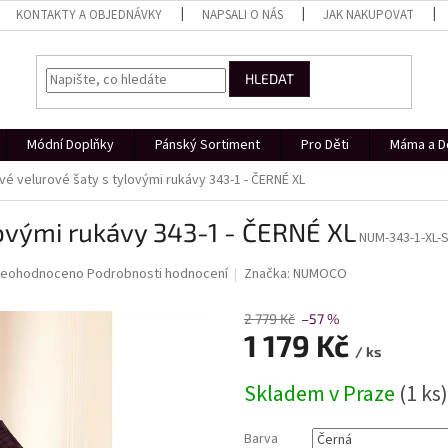
KONTAKTY A OBJEDNÁVKY
NAPSALI O NÁS
JAK NAKUPOVAT
HLEDAT
Módní Doplňky
Pánský Sortiment
Pro Děti
Máma a D
é velurové šaty s tylovými rukávy 343-1 - ČERNÉ XL
ovými rukávy 343-1 - ČERNÉ XL
NUM-343-1-XL-
růměrné
eohodnoceno
Podrobnosti hodnocení
Značka:
NUMOCO
odnocení
roduktu
2 779 Kč
–57 %
e
1 179 Kč
,0
/ ks
Měrná
Skladem v Praze
(1 ks)
cena:
vězdiček.
Barva