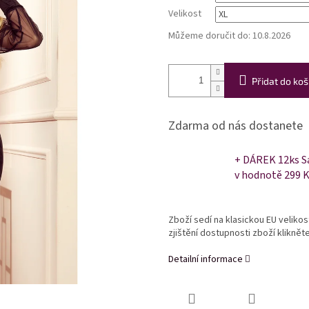
Velikost
Můžeme doručit do:
10.8.2026
Přidat do koš
Zdarma od nás dostanete
+ DÁREK 12ks Sa
v hodnotě 299 
Zboží sedí na klasickou EU veliko
zjištění dostupnosti zboží klikně
Detailní informace