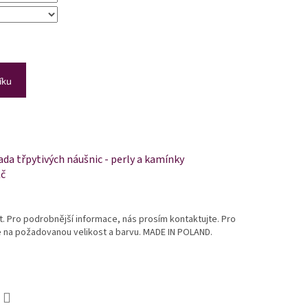
íku
da třpytivých náušnic - perly a kamínky
Kč
st. Pro podrobnější informace, nás prosím kontaktujte. Pro
te na požadovanou velikost a barvu. MADE IN POLAND.