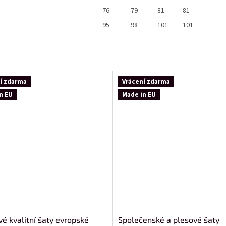
76
79
81
81
95
98
101
101
í zdarma
Vrácení zdarma
n EU
Made in EU
vé kvalitní šaty evropské
Společenské a plesové šaty