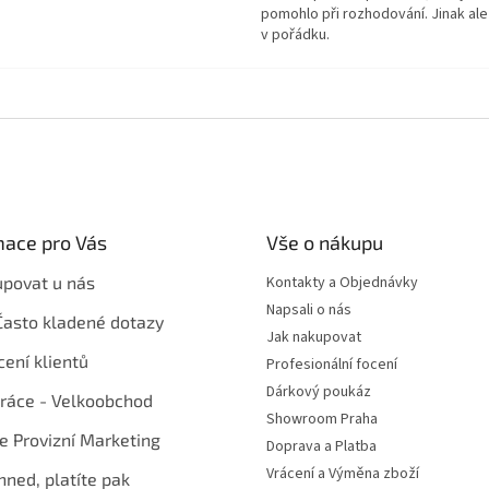
pomohlo při rozhodování. Jinak ale
v pořádku.
mace pro Vás
Vše o nákupu
upovat u nás
Kontakty a Objednávky
Napsali o nás
Často kladené dotazy
Jak nakupovat
ení klientů
Profesionální focení
Dárkový poukáz
ráce - Velkoobchod
Showroom Praha
te Provizní Marketing
Doprava a Platba
Vrácení a Výměna zboží
hned, platíte pak