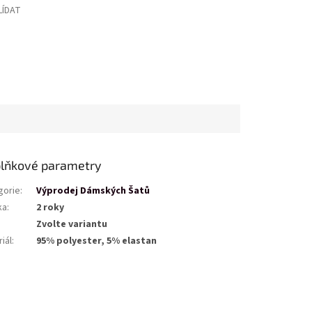
LÍDAT
lňkové parametry
gorie
:
Výprodej Dámských Šatů
ka
:
2 roky
Zvolte variantu
iál
:
95% polyester, 5% elastan