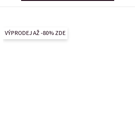
Z
á
p
a
VÝPRODEJ AŽ -80% ZDE
t
í