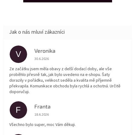
Veronika
V
Hodnocení obchodu je 5 z 5 hvězdiček.
30.6.2026
Ze začátku jsem měla obavy z delší dodací doby, ale vše
proběhlo přesně tak, jak bylo uvedeno na e-shopu. Šaty
dorazily v pořádku, velikost seděla a kvalita mě příjemně
překvapila. Komunikace obchodu byla rychlá a ochotná. Určitě
doporučuji.
Franta
F
Hodnocení obchodu je 5 z 5 hvězdiček.
18.6.2026
Všechno bylo super, moc Vám děkuji.