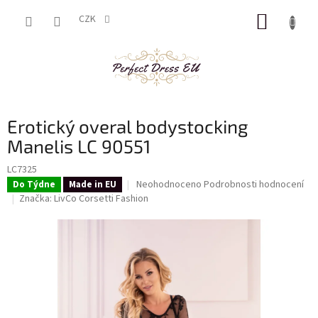
Přejít
NÁKUP
na
CZK
obsah
KOŠÍK
Erotický overal bodystocking
Manelis LC 90551
LC7325
Průměrné
Neohodnoceno
Podrobnosti hodnocení
Do Týdne
Made in EU
hodnocení
Značka:
LivCo Corsetti Fashion
produktu
je
0,0
z
5
hvězdiček.