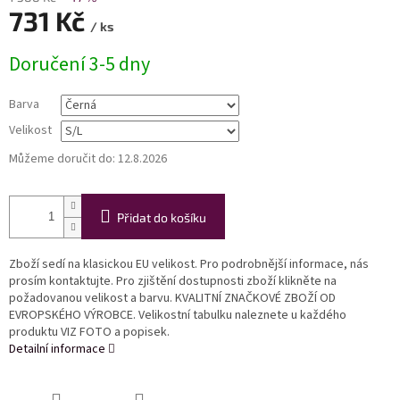
731 Kč
/ ks
Měrná
Doručení 3-5 dny
cena:
Barva
Velikost
Můžeme doručit do:
12.8.2026
Přidat do košíku
Zboží sedí na klasickou EU velikost. Pro podrobnější informace, nás
prosím kontaktujte. Pro zjištění dostupnosti zboží klikněte na
požadovanou velikost a barvu. KVALITNÍ ZNAČKOVÉ ZBOŽÍ OD
EVROPSKÉHO VÝROBCE. Velikostní tabulku naleznete u každého
produktu VIZ FOTO a popisek.
Detailní informace