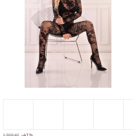
1 388 Kč
–47 %