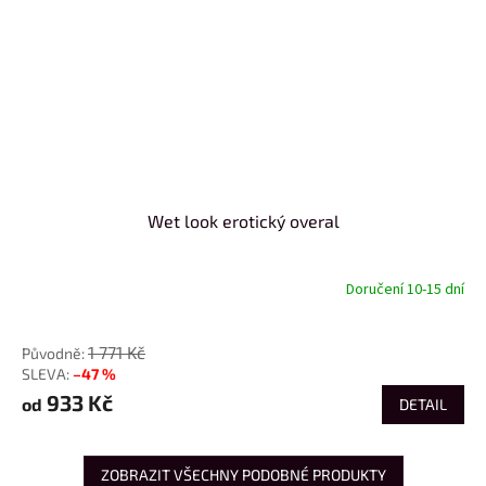
Wet look erotický overal
Doručení 10-15 dní
od
1 771 Kč
–47 %
933 Kč
od
DETAIL
ZOBRAZIT VŠECHNY PODOBNÉ PRODUKTY