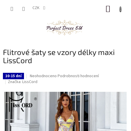
Přejít
NÁKUP
na
CZK
obsah
KOŠÍK
Flitrové šaty se vzory délky maxi
LissCord
Průměrné
Neohodnoceno
Podrobnosti hodnocení
10-15 dní
hodnocení
Značka:
LissCord
produktu
je
0,0
z
5
hvězdiček.