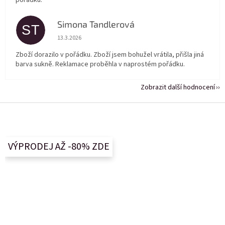
pořádku.
Simona Tandlerová
ST
Hodnocení obchodu je 5 z 5 hvězdiček.
13.3.2026
Zboží dorazilo v pořádku. Zboží jsem bohužel vrátila, přišla jiná
barva sukně. Reklamace proběhla v naprostém pořádku.
Zobrazit další hodnocení
Z
á
p
a
VÝPRODEJ AŽ -80% ZDE
t
í