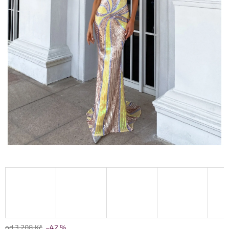
od 3 208 Kč
–42 %