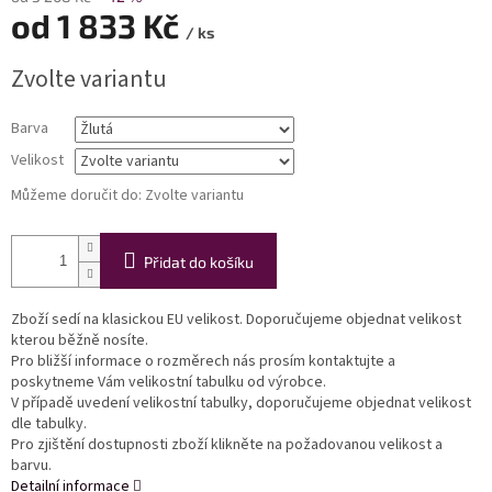
od
1 833 Kč
/ ks
Měrná
Zvolte variantu
cena:
Barva
Velikost
Můžeme doručit do:
Zvolte variantu
Přidat do košíku
Zboží sedí na klasickou EU velikost. Doporučujeme objednat velikost
kterou běžně nosíte.
Pro bližší informace o rozměrech nás prosím kontaktujte a
poskytneme Vám velikostní tabulku od výrobce.
V případě uvedení velikostní tabulky, doporučujeme objednat velikost
dle tabulky.
Pro zjištění dostupnosti zboží klikněte na požadovanou velikost a
barvu.
Detailní informace