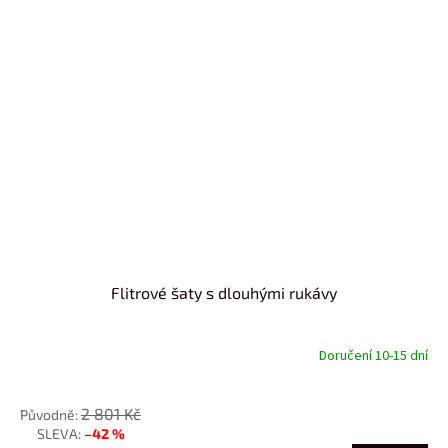
Flitrové šaty s dlouhými rukávy
Doručení 10-15 dní
od
2 801 Kč
–42 %
až