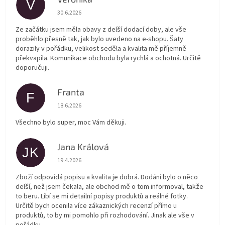
V
Hodnocení obchodu je 5 z 5 hvězdiček.
30.6.2026
Ze začátku jsem měla obavy z delší dodací doby, ale vše
proběhlo přesně tak, jak bylo uvedeno na e-shopu. Šaty
dorazily v pořádku, velikost seděla a kvalita mě příjemně
překvapila. Komunikace obchodu byla rychlá a ochotná. Určitě
doporučuji.
Franta
F
Hodnocení obchodu je 5 z 5 hvězdiček.
18.6.2026
Všechno bylo super, moc Vám děkuji.
Jana Králová
JK
Hodnocení obchodu je 5 z 5 hvězdiček.
19.4.2026
Zboží odpovídá popisu a kvalita je dobrá. Dodání bylo o něco
delší, než jsem čekala, ale obchod mě o tom informoval, takže
to beru. Líbí se mi detailní popisy produktů a reálné fotky.
Určitě bych ocenila více zákaznických recenzí přímo u
produktů, to by mi pomohlo při rozhodování. Jinak ale vše v