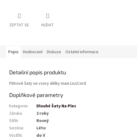
ZEPTAT SE
HLÍDAT
Popis
Hodnocení
Diskuze
Ostatní informace
Detailní popis produktu
Flitrové šaty se vzory délky maxi LissCord
Doplňkové parametry
Kategorie
:
Dlouhé Šaty Na Ples
Záruka
:
2 roky
Střih
:
Rovný
Sezóna
:
Léto
Výstřih
:
do V