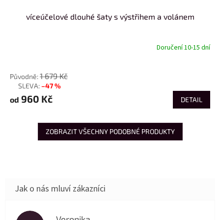
víceúčelové dlouhé šaty s výstřihem a volánem
Doručení 10-15 dní
od
1 679 Kč
–47 %
až
960 Kč
od
DETAIL
ZOBRAZIT VŠECHNY PODOBNÉ PRODUKTY
Veronika