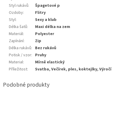
Styl rukávů
:
Špagetové p
Ozdoby
:
Flitry
Styl
:
Sexy a klub
Délka šatů
:
Maxi délka na zem
Materiál
:
Polyester
Zapínání
:
Zip
Délka rukávů
:
Bez rukávů
Potisk / vzor
:
Pruhy
Material
:
Mírně elastický
Příležitost
:
Svatba, Večírek, ples, koktejlky, Výročí