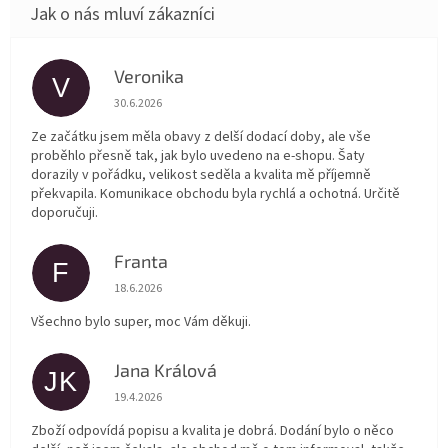
Veronika
V
Hodnocení obchodu je 5 z 5 hvězdiček.
30.6.2026
Ze začátku jsem měla obavy z delší dodací doby, ale vše
proběhlo přesně tak, jak bylo uvedeno na e-shopu. Šaty
dorazily v pořádku, velikost seděla a kvalita mě příjemně
překvapila. Komunikace obchodu byla rychlá a ochotná. Určitě
doporučuji.
Franta
F
Hodnocení obchodu je 5 z 5 hvězdiček.
18.6.2026
Všechno bylo super, moc Vám děkuji.
Jana Králová
JK
Hodnocení obchodu je 5 z 5 hvězdiček.
19.4.2026
Zboží odpovídá popisu a kvalita je dobrá. Dodání bylo o něco