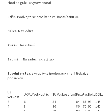
chodit s grácií a vyrovnaností.
Střih
: Podívejte se prosím na velikostní tabulku.
Délka
: Maxi délka.
Rukáv
: Bez rukávů.
Zapínání
: Na zádech skrytý zip.
Spodní vrstva
: s vycpávky (podprsenka není třeba), s
podšívkou.
US
UK/AU Velikost (cm)
EU Velikost (cm)
Prsa
Pas
Boky
Délka
Velikost
2
6
34
84
67
93
145
4
8
36
86
70
95
145