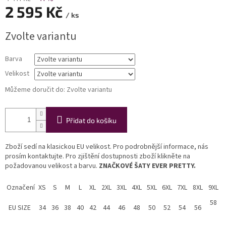
2 595 Kč
/ ks
Měrná
Zvolte variantu
cena:
Barva
Velikost
Můžeme doručit do:
Zvolte variantu
Přidat do košíku
Zboží sedí na klasickou EU velikost. Pro podrobnější informace, nás
prosím kontaktujte. Pro zjištění dostupnosti zboží klikněte na
požadovanou velikost a barvu.
ZNAČKOVÉ ŠATY EVER PRETTY.
Označení
XS
S
M
L
XL
2XL
3XL
4XL
5XL
6XL
7XL
8XL
9XL
58
EU SIZE
34
36
38
40
42
44
46
48
50
52
54
56