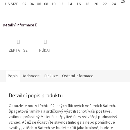
26
US SIZE
02
04
06
08
10
12
14
16
18
20
22
24
Detailní informace
ZEPTAT SE
HLÍDAT
Popis
Hodnocení
Diskuze
Ostatní informace
Detailní popis produktu
Okouzlete noc v těchto úžasných flitrových večerních šatech.
Špagetová ramínka a srdíčkový výstřih lichotí vaší postavě,
zatímco průsvitný Materiál a třpytivé flitry vytvářejí podmanivý
vzhled. Ať už se účastníte slavnostního gala nebo pohádkové
svatby, v těchto šatech se budete cítit jako králové, budete