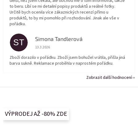
delší, než jsem čekala, ale obchod mě o tom informoval, takže
to beru. Líbí se mi detailní popisy produktů a reálné fotky.
Určitě bych ocenila více zákaznických recenzí přímo u
produktů, to by mi pomohlo při rozhodování. Jinak ale vše v
pořádku.
Simona Tandlerová
ST
Hodnocení obchodu je 5 z 5 hvězdiček.
13.3.2026
Zboží dorazilo v pořádku. Zboží jsem bohužel vrátila, přišla jiná
barva sukně. Reklamace proběhla v naprostém pořádku.
Zobrazit další hodnocení
Z
á
p
a
VÝPRODEJ AŽ -80% ZDE
t
í