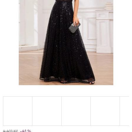
4 411 Kč
–41 %