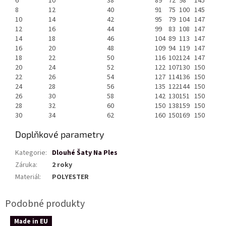
6
10
38
89
72
98
145
8
12
40
91
75
100
145
10
14
42
95
79
104
147
12
16
44
99
83
108
147
14
18
46
104
89
113
147
16
20
48
109
94
119
147
18
22
50
116
102
124
147
20
24
52
122
107
130
150
22
26
54
127
114
136
150
24
28
56
135
122
144
150
26
30
58
142
130
151
150
28
32
60
150
138
159
150
30
34
62
160
150
169
150
Doplňkové parametry
Kategorie
:
Dlouhé Šaty Na Ples
Záruka
:
2 roky
Materiál
:
POLYESTER
Made in EU