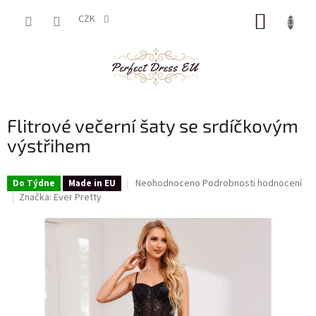
Přejít
NÁKUP
na
CZK
obsah
KOŠÍK
Flitrové večerní šaty se srdíčkovým
výstřihem
Průměrné
Neohodnoceno
Podrobnosti hodnocení
Do Týdne
Made in EU
hodnocení
Značka:
Ever Pretty
produktu
je
0,0
z
5
hvězdiček.