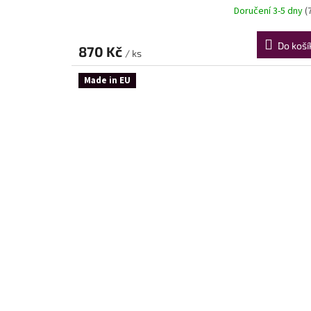
Doručení 3-5 dny
(
Do koší
870 Kč
/ ks
Made in EU