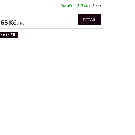
Doručení 3-5 dny
(3 ks)
DETAIL
066 Kč
/ ks
de in EU