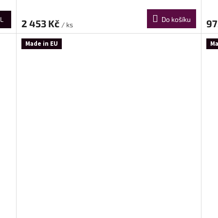
L
Do košíku
2 453 Kč
97
/ ks
Made in EU
Ma