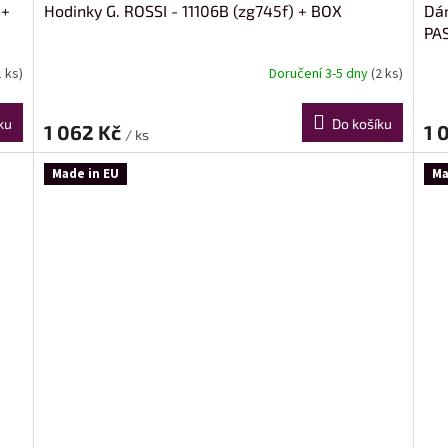
 +
Hodinky G. ROSSI - 11106B (zg745f) + BOX
Dám
PAS
1 ks)
Doručení 3-5 dny
(2 ks)
ku
Do košíku
1 062 Kč
1 
/ ks
Made in EU
Ma