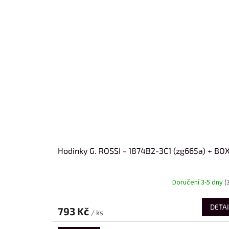
Hodinky G. ROSSI - 1874B2-3C1 (zg665a) + BO
Doručení 3-5 dny
(
DETAI
793 Kč
/ ks