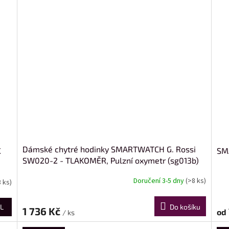
Dámské chytré hodinky SMARTWATCH G. Rossi
X
SM
SW020-2 - TLAKOMĚR, Pulzní oxymetr (sg013b)
Doručení 3-5 dny
(>8 ks)
3 ks)
L
Do košíku
1 736 Kč
od
/ ks