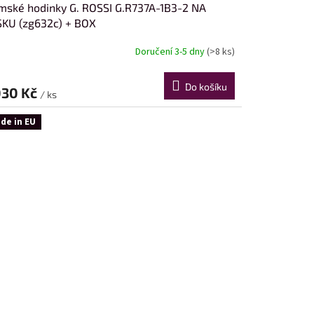
ské hodinky G. ROSSI G.R737A-1B3-2 NA
KU (zg632c) + BOX
Doručení 3-5 dny
(>8 ks)
Do košíku
030 Kč
/ ks
de in EU