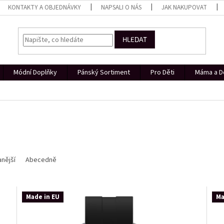
KONTAKTY A OBJEDNÁVKY
NAPSALI O NÁS
JAK NAKUPOVAT
HLEDAT
Módní Doplňky
Pánský Sortiment
Pro Děti
Máma a D
nější
Abecedně
Made in EU
Ma