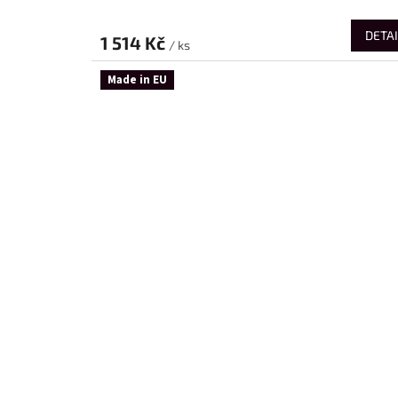
DETAI
1 514 Kč
/ ks
Made in EU