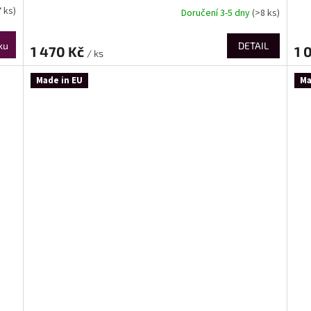
7 ks)
Doručení 3-5 dny
(>8 ks)
ku
DETAIL
1 470 Kč
1 
/ ks
Made in EU
Ma