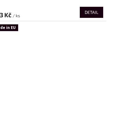
DETAIL
3 Kč
/ ks
de in EU