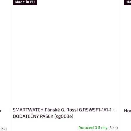
Made in EU
Ma
SMARTWATCH Pánské G. Rossi G.RSWSF1-1A1-1 +
+
Hod
DODATEČNÝ PÁSEK (sg003e)
Doručení 3-5 dny
(3 ks)
8 ks)