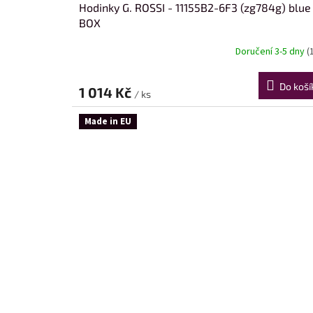
Hodinky G. ROSSI - 11155B2-6F3 (zg784g) blue
BOX
Doručení 3-5 dny
(
Do koší
1 014 Kč
/ ks
Made in EU