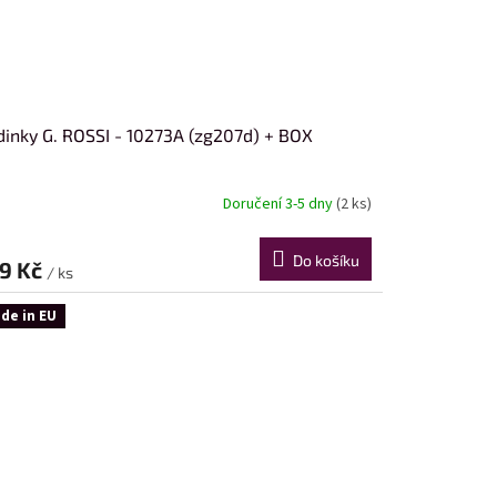
inky G. ROSSI - 10273A (zg207d) + BOX
Doručení 3-5 dny
(2 ks)
Do košíku
9 Kč
/ ks
de in EU