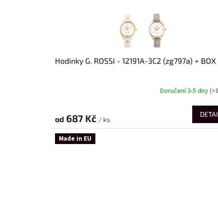
Hodinky G. ROSSI - 12191A-3C2 (zg797a) + BOX
Doručení 3-5 dny
(>
DETAI
687 Kč
od
/ ks
Made in EU