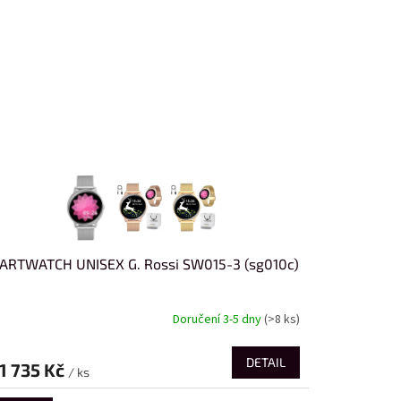
ARTWATCH UNISEX G. Rossi SW015-3 (sg010c)
Doručení 3-5 dny
(>8 ks)
DETAIL
1 735 Kč
/ ks