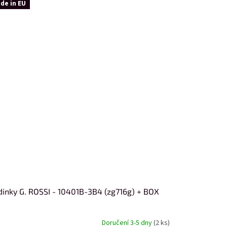
de in EU
inky G. ROSSI - 10401B-3B4 (zg716g) + BOX
Doručení 3-5 dny
(2 ks)