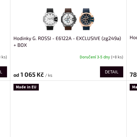
Hod
Hodinky G. ROSSI - E6122A - EXCLUSIVE (zg249a)
+ BOX
8 ks)
Doručení 3-5 dny
(>8 ks)
L
DETAIL
1 065 Kč
78
od
/ ks
Made in EU
Ma