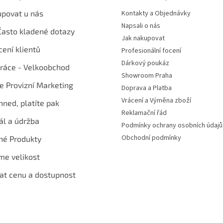
upovat u nás
Kontakty a Objednávky
Napsali o nás
Často kladené dotazy
Jak nakupovat
ení klientů
Profesionální focení
Dárkový poukáz
ráce - Velkoobchod
Showroom Praha
te Provizní Marketing
Doprava a Platba
Vrácení a Výměna zboží
hned, platíte pak
Reklamační řád
ál a údržba
Podmínky ochrany osobních údajů
Obchodní podmínky
né Produkty
me velikost
at cenu a dostupnost