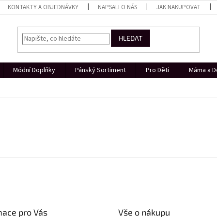
KONTAKTY A OBJEDNÁVKY
NAPSALI O NÁS
JAK NAKUPOVAT
HLEDAT
Módní Doplňky
Pánský Sortiment
Pro Děti
Máma a D
mace pro Vás
Vše o nákupu