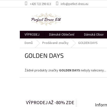
Přejít
+420 722 298 613
info@perfect-dress.eu
na
obsah
VÝPRODEJ
Dámské Oblečení
Dámská Obuv
Domů
Prodávané značky
GOLDEN DAYS
GOLDEN DAYS
Žádné produkty značky
GOLDEN DAYS
nebyly nalezeny...
Z
á
p
a
t
VÝPRODEJ AŽ -80% ZDE
Infor
í