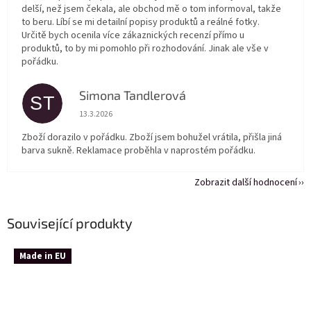
delší, než jsem čekala, ale obchod mě o tom informoval, takže
to beru. Líbí se mi detailní popisy produktů a reálné fotky.
Určitě bych ocenila více zákaznických recenzí přímo u
produktů, to by mi pomohlo při rozhodování. Jinak ale vše v
pořádku.
Simona Tandlerová
ST
Hodnocení obchodu je 5 z 5 hvězdiček.
13.3.2026
Zboží dorazilo v pořádku. Zboží jsem bohužel vrátila, přišla jiná
barva sukně. Reklamace proběhla v naprostém pořádku.
Zobrazit další hodnocení
Související produkty
Made in EU