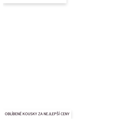
t
í
OBLÍBENÉ KOUSKY ZA NEJLEPŠÍ CENY