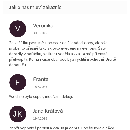
Veronika
V
Hodnocení obchodu je 5 z 5 hvězdiček.
30.6.2026
Ze začátku jsem měla obavy z delší dodací doby, ale vše
proběhlo přesně tak, jak bylo uvedeno na e-shopu. Šaty
dorazily v pořádku, velikost seděla a kvalita mě příjemně
překvapila. Komunikace obchodu byla rychlá a ochotná. Určitě
doporučuji.
Franta
F
Hodnocení obchodu je 5 z 5 hvězdiček.
18.6.2026
Všechno bylo super, moc Vám děkuji.
Jana Králová
JK
Hodnocení obchodu je 5 z 5 hvězdiček.
19.4.2026
Zboží odpovídá popisu a kvalita je dobrá. Dodání bylo o něco