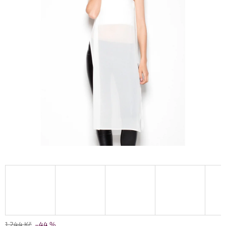
1 244 Kč
–44 %