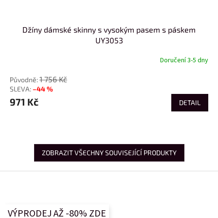
Džíny dámské skinny s vysokým pasem s páskem
UY3053
Doručení 3-5 dny
1 756 Kč
–44 %
971 Kč
DETAIL
ZOBRAZIT VŠECHNY SOUVISEJÍCÍ PRODUKTY
Z
á
p
a
VÝPRODEJ AŽ -80% ZDE