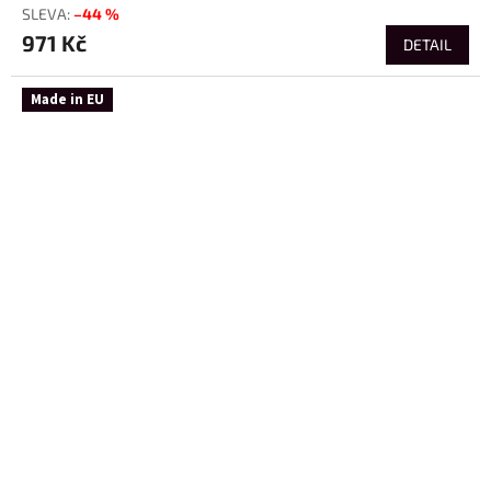
–44 %
971 Kč
DETAIL
Made in EU