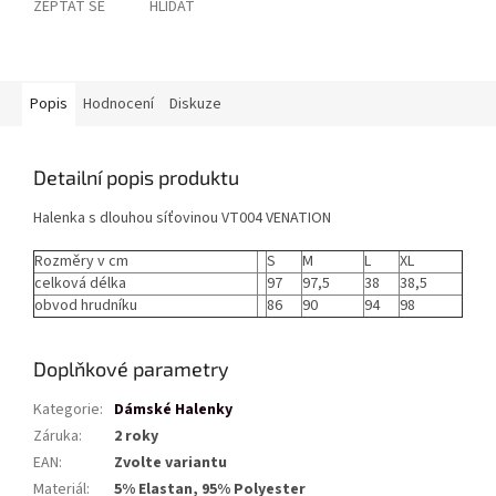
ZEPTAT SE
HLÍDAT
Popis
Hodnocení
Diskuze
Detailní popis produktu
Halenka s dlouhou síťovinou VT004 VENATION
Rozměry v cm
S
M
L
XL
celková délka
97
97,5
38
38,5
obvod hrudníku
86
90
94
98
Doplňkové parametry
Kategorie
:
Dámské Halenky
Záruka
:
2 roky
EAN
:
Zvolte variantu
Materiál
:
5% Elastan, 95% Polyester