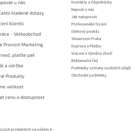
upovat u nás
Kontakty a Objednávky
Napsali o nás
Často kladené dotazy
Jak nakupovat
ení klientů
Profesionální focení
Dárkový poukáz
ráce - Velkoobchod
Showroom Praha
te Provizní Marketing
Doprava a Platba
Vrácení a Výměna zboží
hned, platíte pak
Reklamační řád
ál a údržba
Podmínky ochrany osobních údajů
Obchodní podmínky
né Produkty
me velikost
at cenu a dostupnost
 nových produktech na našem e-