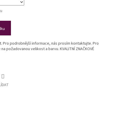
tu
íku
st. Pro podrobnější informace, nás prosím kontaktujte. Pro
te na požadovanou velikost a barvu. KVALITNÍ ZNAČKOVÉ
LÍDAT