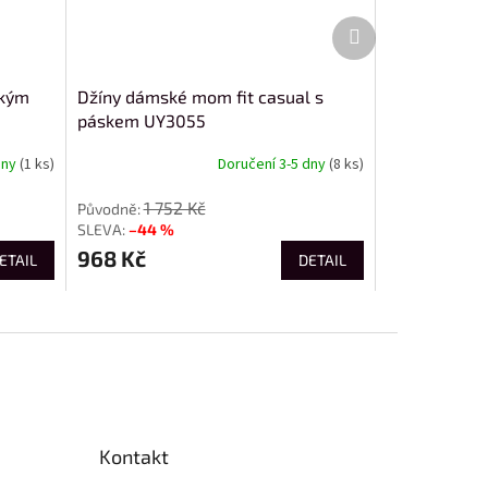
Další
produkt
okým
Džíny dámské mom fit casual s
páskem UY3055
dny
(1 ks)
Doručení 3-5 dny
(8 ks)
1 752 Kč
–44 %
968 Kč
ETAIL
DETAIL
Kontakt