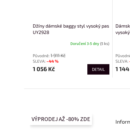
Džíny dámské baggy styl vysoký pas
Dámské
UY2928
vysok
Doručení 3-5 dny
(5 ks)
1 911 Kč
–44 %
1 056 Kč
1 144
DETAIL
Z
á
p
a
t
VÝPRODEJ AŽ -80% ZDE
Infor
í