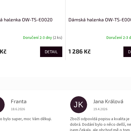
á halenka OW-TS-E0020
Dámská halenka OW-TS-E00
Doručení 2-3 dny
(2 ks)
Doručení 2-3 
 Kč
1 286 Kč
DETAIL
D
Franta
Jana Králová
JK
Hodnocení obchodu je 5 z 5 hvězdiček.
Hodnocení obchodu je
18.6.2026
19.4.2026
o bylo super, moc Vám děkuji.
Zboží odpovídá popisu a kvalita je
dobrá. Dodání bylo o něco delší, n
jsem čekala, ale obchod mě o tom