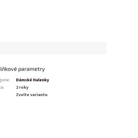
lňkové parametry
gorie
:
Dámské Halenky
ka
:
2 roky
Zvolte variantu