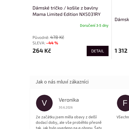
Dámské tričko / košile z bavlny
Mama Limited Edition NX5031RY
Dámsk
Doručení 3-5 dny
478 Kč
–44 %
264 Kč
1 312
DETAIL
Veronika
V
F
Hodnocení obchodu je 5 z 5 hvězdiček.
30.6.2026
Ze začátku jsem měla obavy z delší
Všechn
dodací doby, ale vše proběhlo přesně
tak, jak bylo uvedeno na e-shopu. Šaty