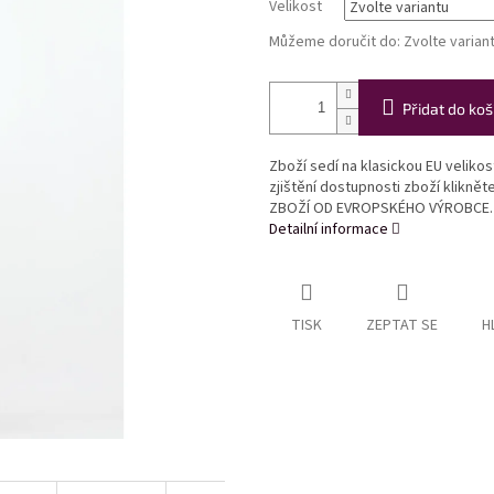
Velikost
Můžeme doručit do:
Zvolte varian
Přidat do koš
Zboží sedí na klasickou EU veliko
zjištění dostupnosti zboží klikně
ZBOŽÍ OD EVROPSKÉHO VÝROBCE.
Detailní informace
TISK
ZEPTAT SE
H