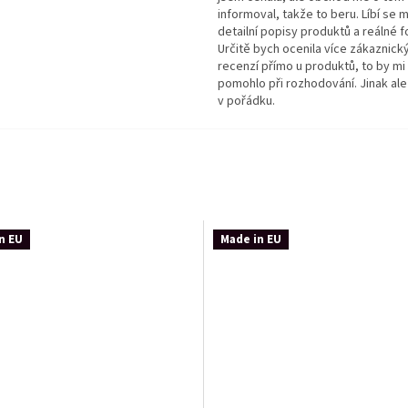
informoval, takže to beru. Líbí se m
detailní popisy produktů a reálné f
Určitě bych ocenila více zákaznick
recenzí přímo u produktů, to by mi
pomohlo při rozhodování. Jinak ale
v pořádku.
n EU
Made in EU