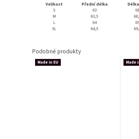
Velikost
Přední délka
Délka
S
63
6
M
63,5
68
L
64
6
XL
64,5
69
Made in EU
Made i