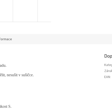
nformace
Dop
Kate
adu.
Záru
it, nesušit v sušičce.
EAN
:
kost S.