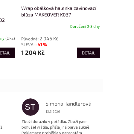
Wrap obálková halenka zavinovací
blůza MAKEOVER K037
02
Doručení 2-3 dny
2 046 Kč
dny
(2 ks)
–41 %
1 204 Kč
ETAIL
DETAIL
Simona Tandlerová
ST
 5 z 5 hvězdiček.
Hodnocení obchodu je 5 z 5 hvězdiček.
13.3.2026
Zboží dorazilo v pořádku. Zboží jsem
ež
bohužel vrátila, přišla jiná barva sukně.
Reklamace proběhla v naprostém