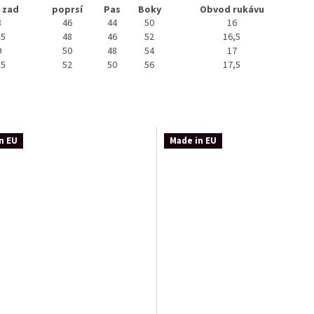
 zad
poprsí
Pas
Boky
Obvod rukávu
16
8
46
44
50
16,5
,5
48
46
52
17
9
50
48
54
17,5
,5
52
50
56
n EU
Made in EU