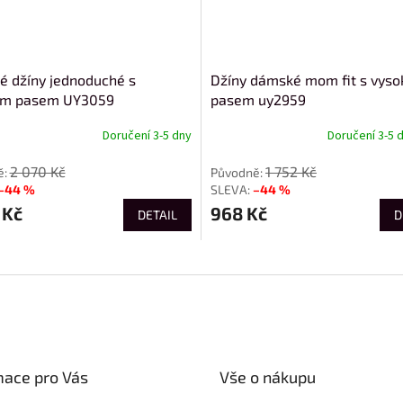
 džíny jednoduché s
Džíny dámské mom fit s vys
ým pasem UY3059
pasem uy2959
Doručení 3-5 dny
Doručení 3-5 
2 070 Kč
1 752 Kč
–44 %
–44 %
 Kč
968 Kč
DETAIL
D
mace pro Vás
Vše o nákupu