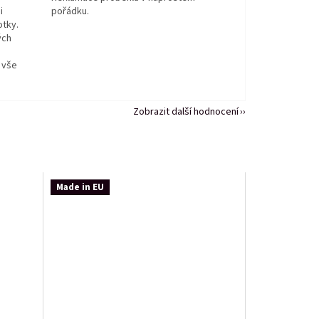
i
pořádku.
otky.
ých
 vše
Zobrazit další hodnocení
Made in EU