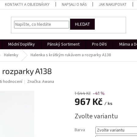
KONTAKTY A OBJEDNÁVKY
NAPSALI O NÁS
JAK NAKUPOVAT
HLEDAT
Módní Doplňky
Pánský Sortiment
Pro Děti
Máma a D
Halenky
Halenka s krátkým rukávem a rozparky A138
 rozparky A138
i hodnocení
Značka:
Awana
1 644 Kč
–41 %
967 Kč
/ ks
Měrná
Zvolte variantu
cena:
Barva