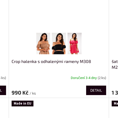
Crop halenka s odhalenými rameny M308
šat
M2
5 ks)
Doručení 3-4 dny
(2 ks)
L
DETAIL
990 Kč
1 
/ ks
Made in EU
Ma