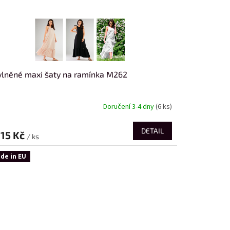
lněné maxi šaty na ramínka M262
Doručení 3-4 dny
(6 ks)
DETAIL
115 Kč
/ ks
de in EU