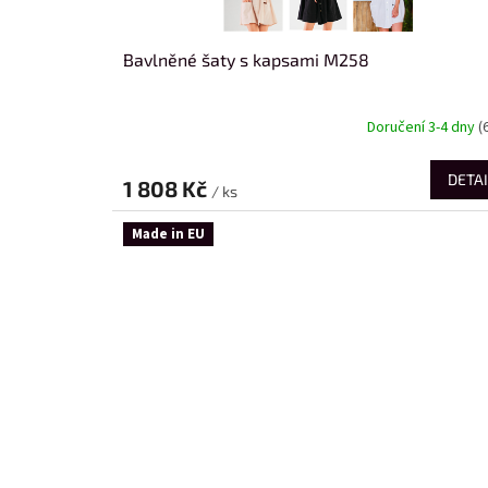
Bavlněné šaty s kapsami M258
Doručení 3-4 dny
(
DETAI
1 808 Kč
/ ks
Made in EU