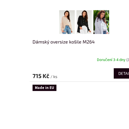
Dámský oversize košile M264
Doručení 3-4 dny
(
DETAI
715 Kč
/ ks
Made in EU