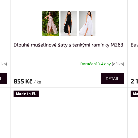
Dlouhé mušelínové šaty s tenkými ramínky M263
Bav
3 ks)
Doručení 3-4 dny
(>8 ks)
L
DETAIL
855 Kč
2 
/ ks
Made in EU
Ma