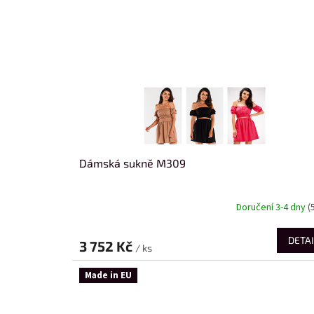
Dámská sukně M309
Doručení 3-4 dny
(
DETAI
3 752 Kč
/ ks
Made in EU