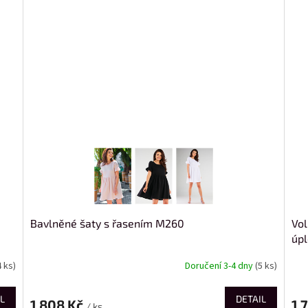
Bavlněné šaty s řasením M260
Vol
úp
4 ks)
Doručení 3-4 dny
(5 ks)
L
DETAIL
1 808 Kč
1 
/ ks