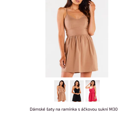
i
r
s
o
p
d
r
u
o
k
d
t
u
ů
k
t
ů
Dámské šaty na ramínka s áčkovou sukní M3