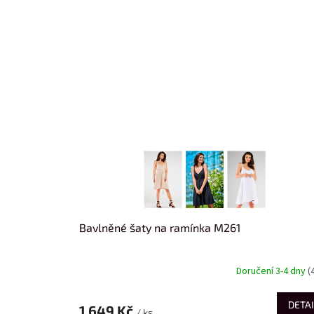
Bavlněné šaty na ramínka M261
Doručení 3-4 dny
(
DETAI
1 649 Kč
/ ks