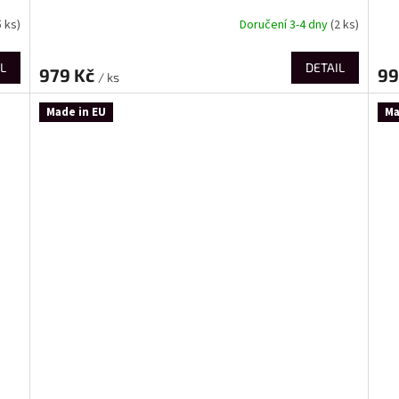
5 ks)
Doručení 3-4 dny
(2 ks)
L
DETAIL
979 Kč
99
/ ks
Made in EU
Ma