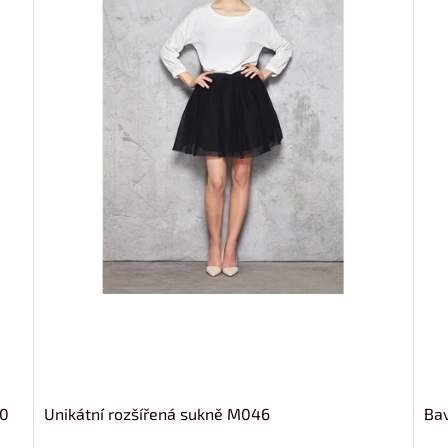
00
Unikátní rozšířená sukně M046
Bav