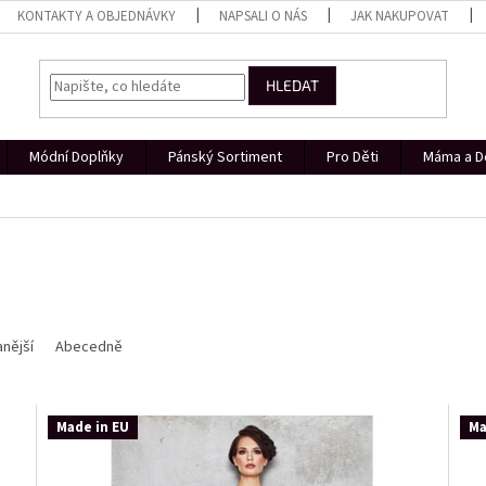
KONTAKTY A OBJEDNÁVKY
NAPSALI O NÁS
JAK NAKUPOVAT
HLEDAT
Módní Doplňky
Pánský Sortiment
Pro Děti
Máma a D
nější
Abecedně
Made in EU
Ma