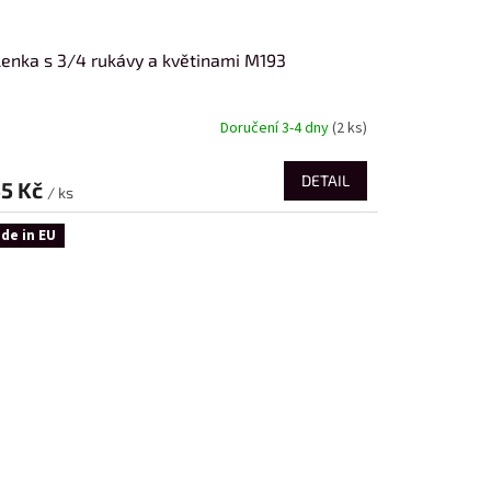
enka s 3/4 rukávy a květinami M193
Doručení 3-4 dny
(2 ks)
DETAIL
5 Kč
/ ks
de in EU