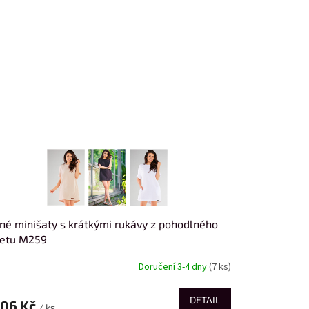
né minišaty s krátkými rukávy z pohodlného
letu M259
Doručení 3-4 dny
(7 ks)
DETAIL
706 Kč
/ ks