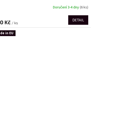
Doručení 3-4 dny
(6 ks)
DETAIL
0 Kč
/ ks
de in EU