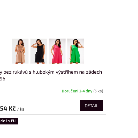
y bez rukávů s hlubokým výstřihem na zádech
96
Doručení 3-4 dny
(5 ks)
DETAIL
354 Kč
/ ks
de in EU