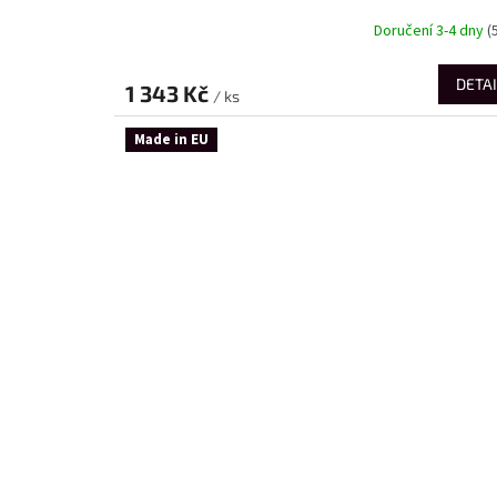
Doručení 3-4 dny
(
DETAI
1 343 Kč
/ ks
Made in EU