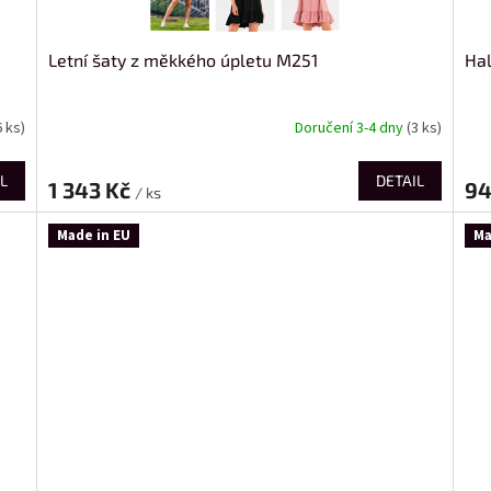
Letní šaty z měkkého úpletu M251
Hal
6 ks)
Doručení 3-4 dny
(3 ks)
L
DETAIL
1 343 Kč
94
/ ks
Made in EU
Ma